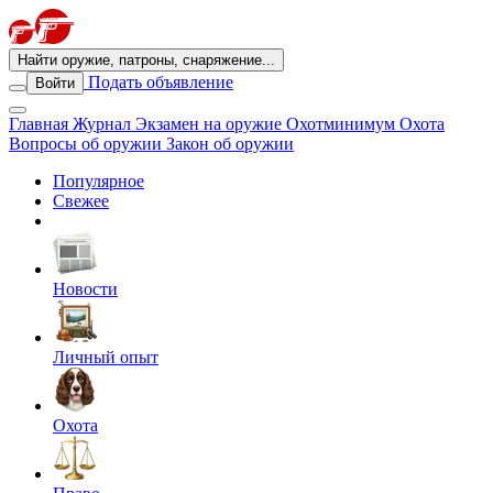
Найти оружие, патроны, снаряжение...
Подать объявление
Войти
Главная
Журнал
Экзамен на оружие
Охотминимум
Охота
Вопросы об оружии
Закон об оружии
Популярное
Свежее
Новости
Личный опыт
Охота