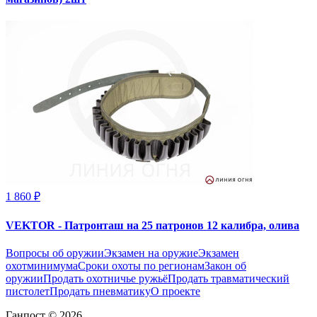
1 860 ₽
VEKTOR - Патронташ на 25 патронов 12 калибра, олива
Вопросы об оружии
Экзамен на оружие
Экзамен
охотминимума
Сроки охоты по регионам
Закон об
оружии
Продать охотничье ружьё
Продать травматический
пистолет
Продать пневматику
О проекте
Ганпост © 2026