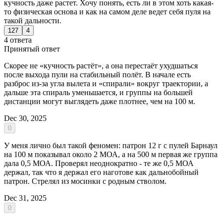
кучность даже растет. Хочу понять, есть ли в этом хоть какая-
то физическая основа и как на самом деле ведет себя пуля на
такой дальности.
127
4
4 ответа
Принятый ответ
Скорее не «кучность растёт», а она перестаёт ухудшаться
после выхода пули на стабильный полёт. В начале есть
разброс из‑за угла вылета и «спирали» вокруг траектории, а
дальше эта спираль уменьшается, и группы на большей
дистанции могут выглядеть даже плотнее, чем на 100 м.
Dec 30, 2025
0
У меня лично был такой феномен: патрон 12 г с пулей Барнаул
на 100 м показывал около 2 МОА, а на 500 м первая же группа
дала 0,5 МОА. Проверял неоднократно - те же 0,5 МОА
держал, так что я держал его наготове как дальнобойный
патрон. Стрелял из мосинки с родным стволом.
Dec 31, 2025
0