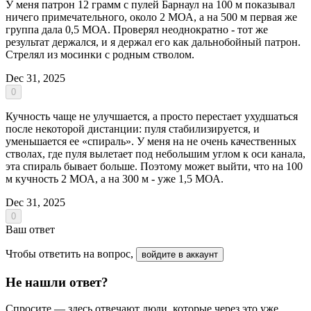
У меня патрон 12 грамм с пулей Барнаул на 100 м показывал
ничего примечательного, около 2 МОА, а на 500 м первая же
группа дала 0,5 МОА. Проверял неоднократно - тот же
результат держался, и я держал его как дальнобойный патрон.
Стрелял из мосинки с родным стволом.
Dec 31, 2025
0
Кучность чаще не улучшается, а просто перестает ухудшаться
после некоторой дистанции: пуля стабилизируется, и
уменьшается ее «спираль». У меня на не очень качественных
стволах, где пуля вылетает под небольшим углом к оси канала,
эта спираль бывает больше. Поэтому может выйти, что на 100
м кучность 2 МОА, а на 300 м - уже 1,5 МОА.
Dec 31, 2025
0
Ваш ответ
Чтобы ответить на вопрос,
войдите в аккаунт
Не нашли ответ?
Спросите — здесь отвечают люди, которые через это уже