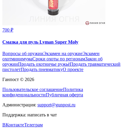
700 ₽
Смазка для пуль Lyman Super Moly
Вопросы об оружии
Экзамен на оружие
Экзамен
охотминимума
Сроки охоты по регионам
Закон об
оружии
Продать охотничье ружьё
Продать травматический
пистолет
Продать пневматику
О проекте
Ганпост © 2026
Пользовательское соглашение
Политика
конфиденциальности
Публичная оферта
Администрация:
support@gunpost.ru
Поддержка:
написать в чат
ВКонтакте
Телеграм