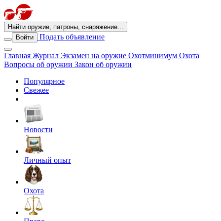
Найти оружие, патроны, снаряжение...
Подать объявление
Войти
Главная
Журнал
Экзамен на оружие
Охотминимум
Охота
Вопросы об оружии
Закон об оружии
Популярное
Свежее
Новости
Личный опыт
Охота