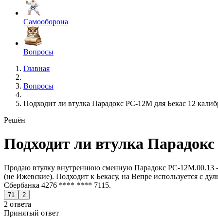
Самооборона
Вопросы
Главная
Вопросы
Подходит ли втулка Парадокс РС-12М для Бекас 12 калиб
Решён
Подходит ли втулка Парадокс
Продаю втулку внутреннюю сменную Парадокс РС-12М.00.13 - д
(не Ижевские). Подходит к Бекасу, на Вепре используется с ду
Сбербанка 4276 **** **** 7115.
71
2
2 ответа
Принятый ответ