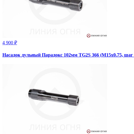
4 900 ₽
Насадок дульный Парадокс 102мм TG2S 366 (М15х0.75, шаг 