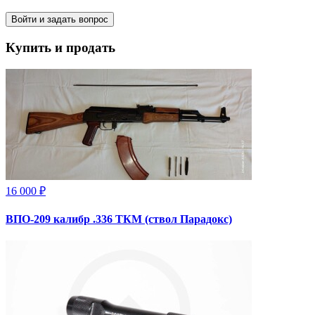
Войти и задать вопрос
Купить и продать
16 000 ₽
ВПО-209 калибр .336 ТКМ (ствол Парадокс)