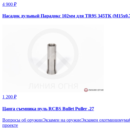
4 900 ₽
Насадок дульный Парадокс 102мм для TR9S 345ТК (М15х0.7
1 200 ₽
Цанга съемника пуль RCBS Bullet Puller .27
Вопросы об оружии
Экзамен на оружие
Экзамен охотминимума
проекте