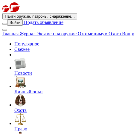
Найти оружие, патроны, снаряжение...
Подать объявление
Войти
Главная
Журнал
Экзамен на оружие
Охотминимум
Охота
Вопро
Популярное
Свежее
Новости
Личный опыт
Охота
Право