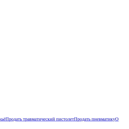
жьё
Продать травматический пистолет
Продать пневматику
О