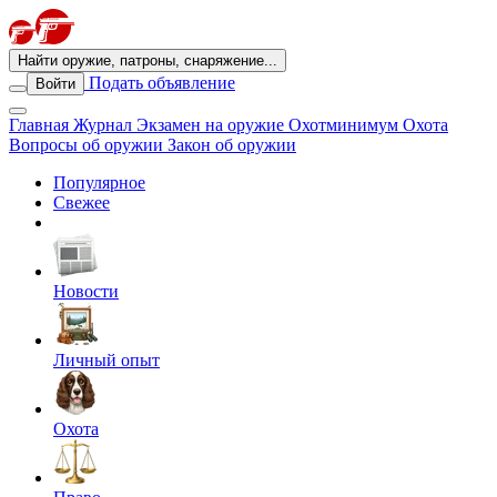
Найти оружие, патроны, снаряжение...
Подать объявление
Войти
Главная
Журнал
Экзамен на оружие
Охотминимум
Охота
Вопросы об оружии
Закон об оружии
Популярное
Свежее
Новости
Личный опыт
Охота