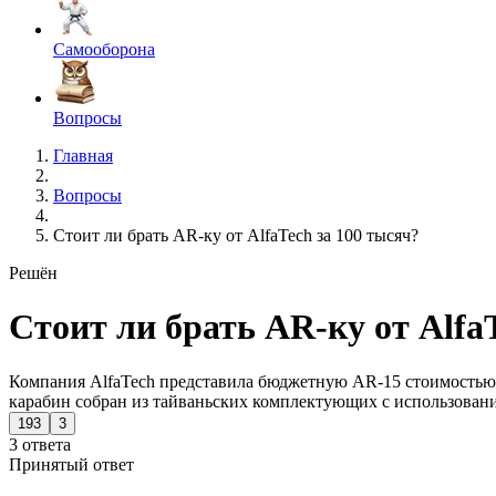
Самооборона
Вопросы
Главная
Вопросы
Стоит ли брать AR-ку от AlfaTech за 100 тысяч?
Решён
Стоит ли брать AR-ку от Alfa
Компания AlfaTech представила бюджетную AR-15 стоимостью о
карабин собран из тайваньских комплектующих с использован
193
3
3 ответа
Принятый ответ