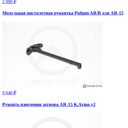
2 090 ₽
Модульная пистолетная рукоятка Pufgun AR/B для AR-15
9 640 ₽
Рукоять взведения затвора AR-15 K.Arma v2