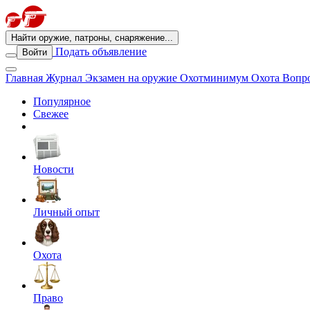
Найти оружие, патроны, снаряжение...
Подать объявление
Войти
Главная
Журнал
Экзамен на оружие
Охотминимум
Охота
Вопро
Популярное
Свежее
Новости
Личный опыт
Охота
Право