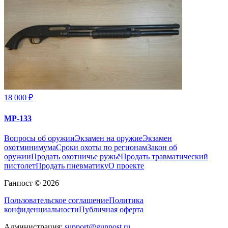
18 000 ₽
МР-133
Вопросы об оружии
Экзамен на оружие
Экзамен
охотминимума
Сроки охоты по регионам
Закон об
оружии
Продать охотничье ружьё
Продать травматический
пистолет
Продать пневматику
О проекте
Ганпост © 2026
Пользовательское соглашение
Политика
конфиденциальности
Публичная оферта
Администрация:
support@gunpost.ru