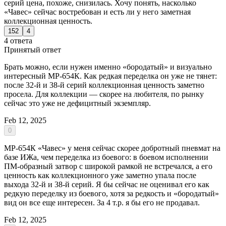
серий цена, похоже, снизилась. Хочу понять, насколько
«Чавес» сейчас востребован и есть ли у него заметная
коллекционная ценность.
152
4
4 ответа
Принятый ответ
Брать можно, если нужен именно «бородатый» и визуально
интересный МР-654К. Как редкая переделка он уже не тянет:
после 32-й и 38-й серий коллекционная ценность заметно
просела. Для коллекции — скорее на любителя, по рынку
сейчас это уже не дефицитный экземпляр.
Feb 12, 2025
0
МР-654К «Чавес» у меня сейчас скорее добротный пневмат на
базе ИЖа, чем переделка из боевого: в боевом исполнении
ПМ-образный затвор с широкой рамкой не встречался, а его
ценность как коллекционного уже заметно упала после
выхода 32-й и 38-й серий. Я бы сейчас не оценивал его как
редкую переделку из боевого, хотя за редкость и «бородатый»
вид он все еще интересен. За 4 т.р. я бы его не продавал.
Feb 12, 2025