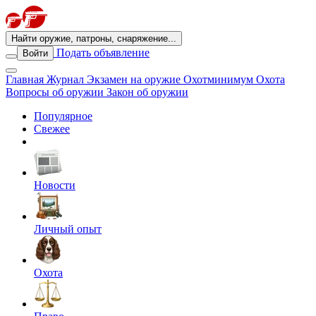
Найти оружие, патроны, снаряжение...
Подать объявление
Войти
Главная
Журнал
Экзамен на оружие
Охотминимум
Охота
Вопросы об оружии
Закон об оружии
Популярное
Свежее
Новости
Личный опыт
Охота