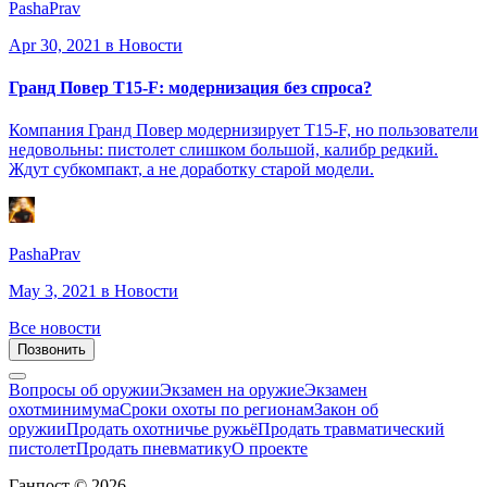
PashaPrav
Apr 30, 2021
в Новости
Гранд Повер T15-F: модернизация без спроса?
Компания Гранд Повер модернизирует T15-F, но пользователи
недовольны: пистолет слишком большой, калибр редкий.
Ждут субкомпакт, а не доработку старой модели.
PashaPrav
May 3, 2021
в Новости
Все новости
Позвонить
Вопросы об оружии
Экзамен на оружие
Экзамен
охотминимума
Сроки охоты по регионам
Закон об
оружии
Продать охотничье ружьё
Продать травматический
пистолет
Продать пневматику
О проекте
Ганпост © 2026