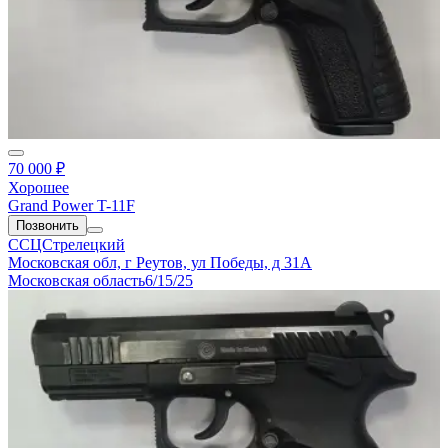
70 000 ₽
Хорошее
Grand Power T-11F
Позвонить
ССЦСтрелецкий
Московская обл, г Реутов, ул Победы, д 31А
Московская область
6/15/25