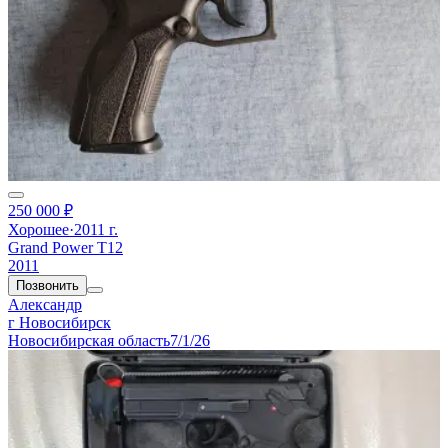
250 000 ₽
Хорошее
·
2011 г.
Grand Power T12
2011
Позвонить
Александр
г Новосибирск
Новосибирская область
7/1/26