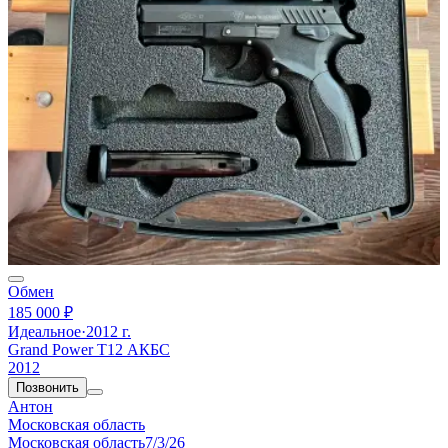
Обмен
185 000 ₽
Идеальное
·
2012 г.
Grand Power T12 АКБС
2012
Позвонить
Антон
Московская область
Московская область
7/3/26