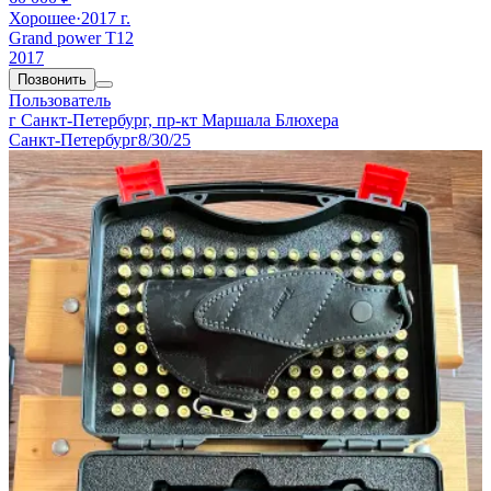
Хорошее
·
2017 г.
Grand power T12
2017
Позвонить
Пользователь
г Санкт-Петербург, пр-кт Маршала Блюхера
Санкт-Петербург
8/30/25