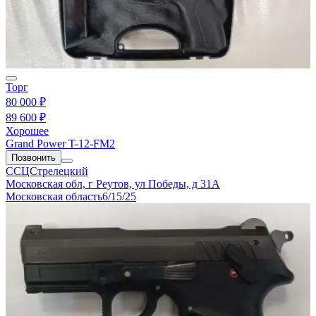
Торг
80 000 ₽
89 600 ₽
Хорошее
Grand Power T-12-FM2
Позвонить
ССЦСтрелецкий
Московская обл, г Реутов, ул Победы, д 31А
Московская область
6/15/25