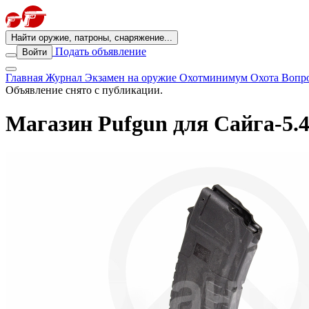
Найти оружие, патроны, снаряжение...
Подать объявление
Войти
Главная
Журнал
Экзамен на оружие
Охотминимум
Охота
Вопро
Объявление снято с публикации.
Магазин Pufgun для Сайга-5.