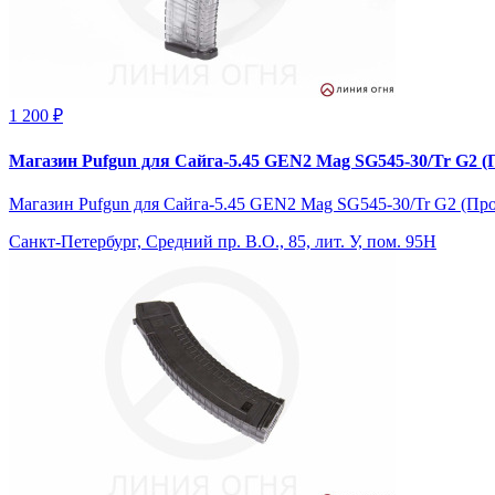
1 200 ₽
Магазин Pufgun для Сайга-5.45 GEN2 Mag SG545-30/Tr G2 
Магазин Pufgun для Сайга-5.45 GEN2 Mag SG545-30/Tr G2 (Пр
Санкт-Петербург, Средний пр. В.О., 85, лит. У, пом. 95Н