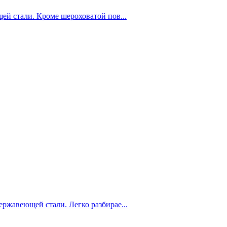
ей стали. Кроме шероховатой пов...
ржавеющей стали. Легко разбирае...