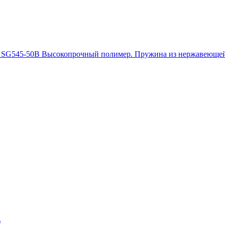
т. SG545-50B Высокопрочный полимер. Пружина из нержавеющей 
)