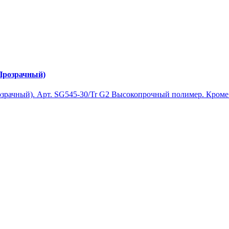
(Прозрачный)
озрачный). Арт. SG545-30/Tr G2 Высокопрочный полимер. Кроме 