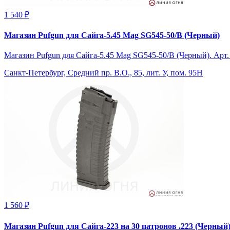
1 540 ₽
Магазин Pufgun для Сайга-5.45 Mag SG545-50/B (Черный)
Магазин Pufgun для Сайга-5.45 Mag SG545-50/B (Черный). Ар
Санкт-Петербург, Средний пр. В.О., 85, лит. У, пом. 95Н
1 560 ₽
Магазин Pufgun для Сайга-223 на 30 патронов .223 (Черный