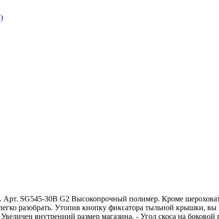
)
). Арт. SG545-30B G2 Высокопрочный полимер. Кроме шерохова
легко разобрать. Утопив кнопку фиксатора тыльной крышки, вы м
Увеличен внутренний размер магазина. - Угол скоса на боковой 