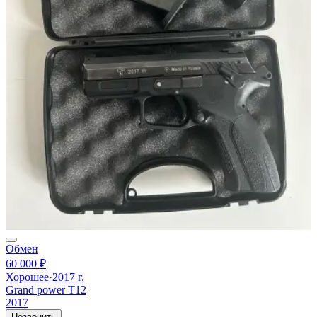
Обмен
60 000 ₽
Хорошее
·
2017 г.
Grand power T12
2017
Позвонить