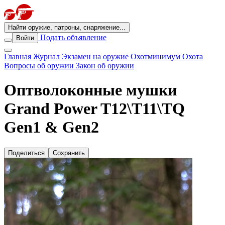
Найти оружие, патроны, снаряжение...
Подать объявление
Войти
Главная
Журнал
Экзамен на оружие
Охотминимум
Охота
Вопросы об оружии
Закон об оружии
Оптволоконные мушки
Grand Power T12\Т11\TQ
Gen1 & Gen2
Поделиться
Сохранить