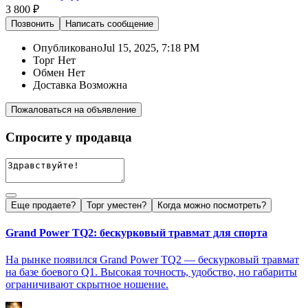
3 800 ₽
Позвонить
Написать
сообщение
Опубликовано
Jul 15, 2025, 7:18 PM
Торг
Нет
Обмен
Нет
Доставка
Возможна
Пожаловаться на объявление
Спросите у продавца
Еще продаете?
Торг уместен?
Когда можно посмотреть?
Grand Power TQ2: бескурковый травмат для спорта
На рынке появился Grand Power TQ2 — бескурковый травмат
на базе боевого Q1. Высокая точность, удобство, но габариты
ограничивают скрытное ношение.