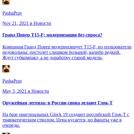
PashaPrav
Nov 21, 2021
в Новости
Гранд Повер T15-F: модернизация без спроса?
Компания Гранд Повер модернизирует T15-F, но пользователи
недовольны: пистолет слишком большой, калибр редкий.
Ждут субкомпакт, а не доработку старой модели.
PashaPrav
May 3, 2021
в Новости
Оружейная легенда: в России снова делают Глок-Т
На базе оригинальных Glock 19 создают российский Глок-Т с
травматическим стволом. Цена кусается, но фанаты уже в
очереди.