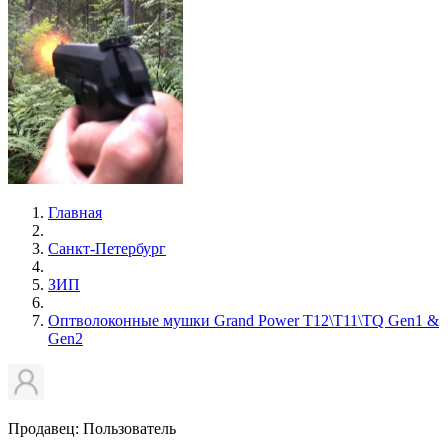
Главная
Санкт-Петербург
ЗИП
Оптволоконные мушки Grand Power T12\Т11\TQ Gen1 &
Gen2
Продавец: Пользователь