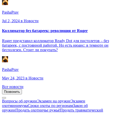
PashaPrav
Jul 2, 2024
в Новости
Коллиматор без батареек: революция от Ruger
Ruger представил коллиматор Ready Dot для пистолетов – без
батареек, с постоянной работой. Но есть нюанс: в темноте он
бесполезен. Стоит ли покупать?
PashaPrav
May 24, 2023
в Новости
Все новости
Позвонить
Вопросы об оружии
Экзамен на оружие
Экзамен
охотминимума
Сроки охоты по регионам
Закон об
оружии
Продать охотничье ружьё
Продать травматический