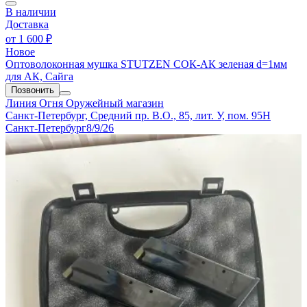
В наличии
Доставка
от
1 600 ₽
Новое
Оптоволоконная мушка STUTZEN СОК-АК зеленая d=1мм
для АК, Сайга
Позвонить
Линия Огня
Оружейный магазин
Санкт-Петербург, Средний пр. В.О., 85, лит. У, пом. 95Н
Санкт-Петербург
8/9/26