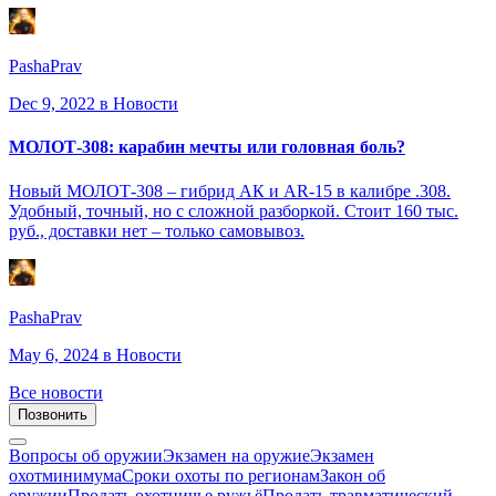
PashaPrav
Dec 9, 2022
в Новости
МОЛОТ-308: карабин мечты или головная боль?
Новый МОЛОТ-308 – гибрид АК и AR-15 в калибре .308.
Удобный, точный, но с сложной разборкой. Стоит 160 тыс.
руб., доставки нет – только самовывоз.
PashaPrav
May 6, 2024
в Новости
Все новости
Позвонить
Вопросы об оружии
Экзамен на оружие
Экзамен
охотминимума
Сроки охоты по регионам
Закон об
оружии
Продать охотничье ружьё
Продать травматический