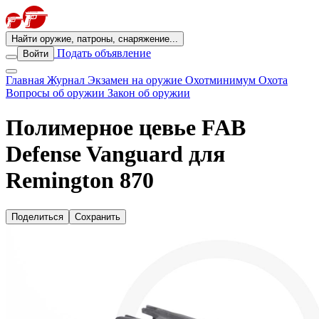
Найти оружие, патроны, снаряжение...
Подать объявление
Войти
Главная
Журнал
Экзамен на оружие
Охотминимум
Охота
Вопросы об оружии
Закон об оружии
Полимерное цевье FAB
Defense Vanguard для
Remington 870
Поделиться
Сохранить