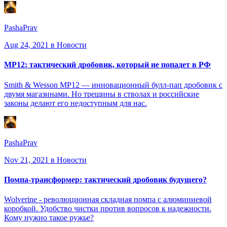
PashaPrav
Aug 24, 2021
в Новости
MP12: тактический дробовик, который не попадет в РФ
Smith & Wesson MP12 — инновационный булл-пап дробовик с
двумя магазинами. Но трещины в стволах и российские
законы делают его недоступным для нас.
PashaPrav
Nov 21, 2021
в Новости
Помпа-трансформер: тактический дробовик будущего?
Wolverine - революционная складная помпа с алюминиевой
коробкой. Удобство чистки против вопросов к надежности.
Кому нужно такое ружье?