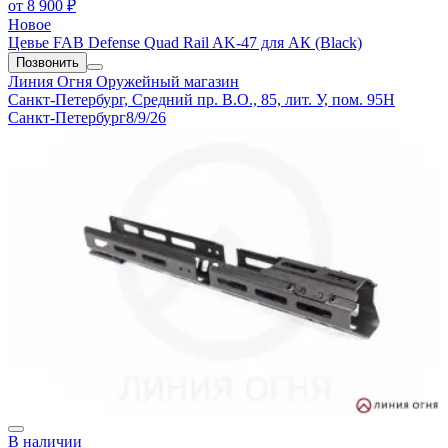
от
8 900 ₽
Новое
Цевье FAB Defense Quad Rail AK-47 для АК (Black)
Позвонить
Линия Огня
Оружейный магазин
Санкт-Петербург, Средний пр. В.О., 85, лит. У, пом. 95Н
Санкт-Петербург
8/9/26
В наличии