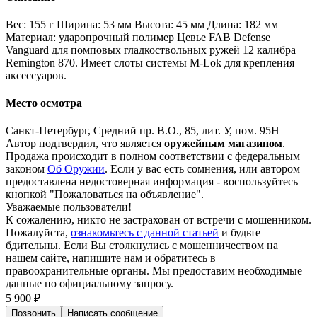
Вес: 155 г Ширина: 53 мм Высота: 45 мм Длина: 182 мм
Материал: ударопрочный полимер Цевье FAB Defense
Vanguard для помповых гладкоствольных ружей 12 калибра
Remington 870. Имеет слоты системы M-Lok для крепления
аксессуаров.
Место осмотра
Санкт-Петербург, Средний пр. В.О., 85, лит. У, пом. 95Н
Автор подтвердил, что является
оружейным магазином
.
Продажа происходит в полном соответствии с федеральным
законом
Об Оружии
. Если у вас есть сомнения, или автором
предоставлена недостоверная информация - воспользуйтесь
кнопкой "Пожаловаться на объявление".
Уважаемые пользователи!
К сожалению, никто не застрахован от встречи с мошенником.
Пожалуйста,
ознакомьтесь с данной статьей
и будьте
бдительны. Если Вы столкнулись с мошенничеством на
нашем сайте,
напишите нам
и обратитесь в
правоохранительные органы. Мы предоставим необходимые
данные по официальному запросу.
5 900 ₽
Позвонить
Написать
сообщение