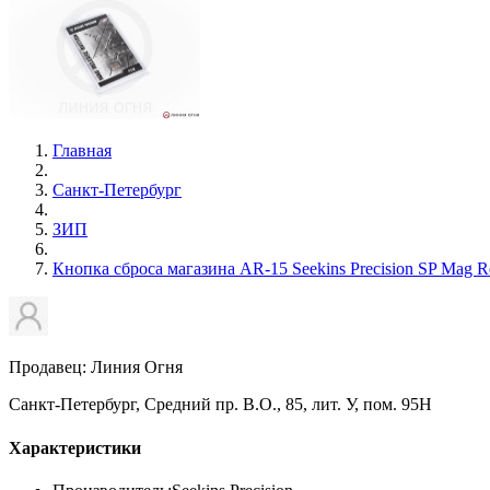
Главная
Санкт-Петербург
ЗИП
Кнопка сброса магазина AR-15 Seekins Precision SP Mag R
Продавец: Линия Огня
Санкт-Петербург, Средний пр. В.О., 85, лит. У, пом. 95Н
Характеристики