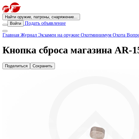
Найти оружие, патроны, снаряжение...
Подать объявление
Войти
Главная
Журнал
Экзамен на оружие
Охотминимум
Охота
Вопро
Кнопка сброса магазина AR-15 
Поделиться
Сохранить