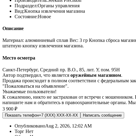
Производитель:
Seekins Precision
Подраздел:
Органы управления
Вид:
Кнопка извлечения магазина
Состояние:
Новое
Описание
Материал: алюминиевый сплав Вес: 3 гр Кнопка сброса магазина
штатную кнопку извлечения магазина.
Место осмотра
Санкт-Петербург, Средний пр. В.О., 85, лит. У, пом. 95Н
Автор подтвердил, что является
оружейным магазином
.
Продажа происходит в полном соответствии с федеральным з
"Пожаловаться на объявление".
Уважаемые пользователи!
К сожалению, никто не застрахован от встречи с мошенником.
напишите нам
и обратитесь в правоохранительные органы. Мы
3 900 ₽
Показать телефон
+7 (XXX) XXX-XX-XX
Написать
сообщение
Опубликовано
Aug 2, 2026, 12:02 AM
Торг
Нет