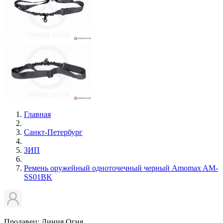
Главная
Санкт-Петербург
ЗИП
Ремень оружейный одноточечный черный Amomax AM-
SS01BK
Продавец: Линия Огня