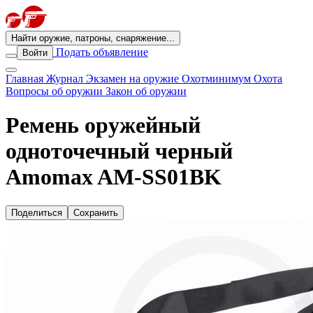
Найти оружие, патроны, снаряжение...
Подать объявление
Войти
Главная
Журнал
Экзамен на оружие
Охотминимум
Охота
Вопросы об оружии
Закон об оружии
Ремень оружейный
одноточечный черный
Amomax AM-SS01BK
Поделиться
Сохранить