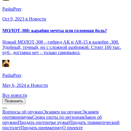
PashaPrav
Oct 9, 2023
в Новости
МОЛОТ-308: карабин мечты или головная боль?
Новый МОЛОТ-308 – гибрид АК и AR-15 в калибре .308.
Удобный, точный, но с сложной разборкой. Стоит 160 тыс.
руб., доставки нет – только самовывоз.
PashaPrav
May 6, 2024
в Новости
Все новости
Позвонить
Вопросы об оружии
Экзамен на оружие
Экзамен
охотминимума
Сроки охоты по регионам
Закон об
оружии
Продать охотничье ружьё
Продать травматический
пистолет
Продать пневматику
О проекте