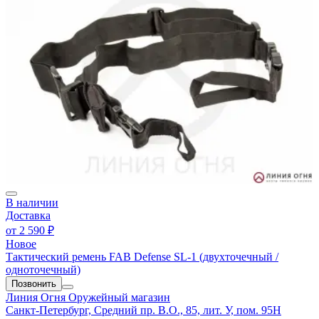
В наличии
Доставка
от
2 590 ₽
Новое
Тактический ремень FAB Defense SL-1 (двухточечный /
одноточечный)
Позвонить
Линия Огня
Оружейный магазин
Санкт-Петербург, Средний пр. В.О., 85, лит. У, пом. 95Н