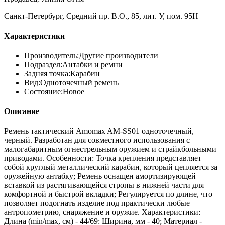
Санкт-Петербург, Средний пр. В.О., 85, лит. У, пом. 95Н
Характеристики
Производитель:
Другие производители
Подраздел:
Антабки и ремни
Задняя точка:
Карабин
Вид:
Одноточечный ремень
Состояние:
Новое
Описание
Ремень тактический Amomax AM-SS01 одноточечный,
черный. Разработан для совместного использования с
малогабаритным огнестрельным оружием и страйкбольными
приводами. Особенности: Точка крепления представляет
собой круглый металлический карабин, который цепляется за
оружейную антабку; Ремень оснащен амортизирующей
вставкой из растягивающейся стропы в нижней части для
комфортной и быстрой вкладки; Регулируется по длине, что
позволяет подогнать изделие под практически любые
антропометрию, снаряжение и оружие. Характеристики:
Длина (min/max, см) - 44/69: Ширина, мм - 40; Материал -