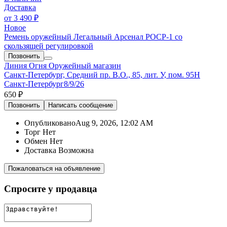
Доставка
от
3 490 ₽
Новое
Ремень оружейный Легальный Арсенал РОСР-1 cо
скользящей регулировкой
Позвонить
Линия Огня
Оружейный магазин
Санкт-Петербург, Средний пр. В.О., 85, лит. У, пом. 95Н
Санкт-Петербург
8/9/26
650 ₽
Позвонить
Написать
сообщение
Опубликовано
Aug 9, 2026, 12:02 AM
Торг
Нет
Обмен
Нет
Доставка
Возможна
Пожаловаться на объявление
Спросите у продавца