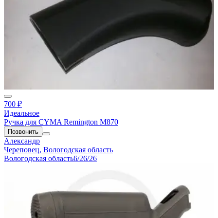
700 ₽
Идеальное
Ручка для CYMA Remington M870
Позвонить
Александр
Череповец, Вологодская область
Вологодская область
6/26/26