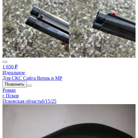
1 650 ₽
Идеальное
Для СКС Сайга Вепрь и МР
Позвонить
Роман
г Псков
Псковская область
6/15/25