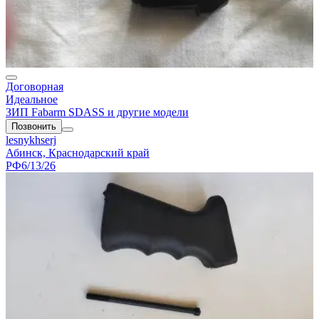
Договорная
Идеальное
ЗИП Fabarm SDASS и другие модели
Позвонить
lesnykhserj
Абинск, Краснодарский край
РФ
6/13/26