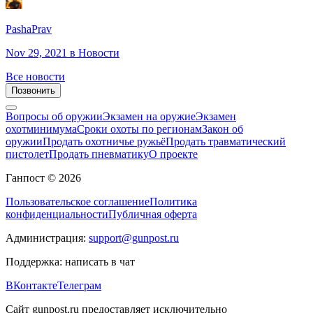
PashaPrav
Nov 29, 2021
в Новости
Все новости
Позвонить
Вопросы об оружии
Экзамен на оружие
Экзамен
охотминимума
Сроки охоты по регионам
Закон об
оружии
Продать охотничье ружьё
Продать травматический
пистолет
Продать пневматику
О проекте
Ганпост © 2026
Пользовательское соглашение
Политика
конфиденциальности
Публичная оферта
Администрация:
support@gunpost.ru
Поддержка:
написать в чат
ВКонтакте
Телеграм
Сайт gunpost.ru предоставляет исключительно