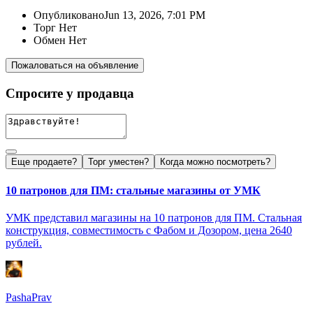
Опубликовано
Jun 13, 2026, 7:01 PM
Торг
Нет
Обмен
Нет
Пожаловаться на объявление
Спросите у продавца
Еще продаете?
Торг уместен?
Когда можно посмотреть?
10 патронов для ПМ: стальные магазины от УМК
УМК представил магазины на 10 патронов для ПМ. Стальная
конструкция, совместимость с Фабом и Дозором, цена 2640
рублей.
PashaPrav