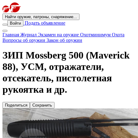
Найти оружие, патроны, снаряжение...
Подать объявление
Войти
Главная
Журнал
Экзамен на оружие
Охотминимум
Охота
Вопросы об оружии
Закон об оружии
ЗИП Mossberg 500 (Maverick
88), УСМ, отражатели,
отсекатель, пистолетная
рукоятка и др.
Поделиться
Сохранить