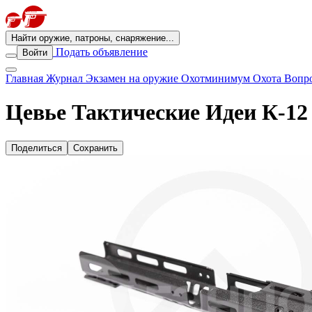
Найти оружие, патроны, снаряжение...
Подать объявление
Войти
Главная
Журнал
Экзамен на оружие
Охотминимум
Охота
Вопро
Цевье Тактические Идеи К-12 
Поделиться
Сохранить