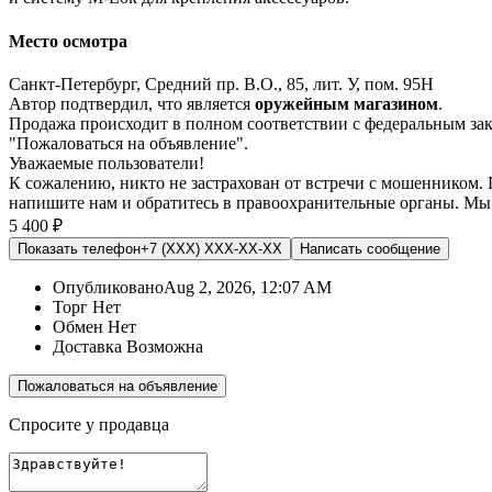
Место осмотра
Санкт-Петербург, Средний пр. В.О., 85, лит. У, пом. 95Н
Автор подтвердил, что является
оружейным магазином
.
Продажа происходит в полном соответствии с федеральным з
"Пожаловаться на объявление".
Уважаемые пользователи!
К сожалению, никто не застрахован от встречи с мошенником.
напишите нам
и обратитесь в правоохранительные органы. Мы
5 400 ₽
Показать телефон
+7 (XXX) XXX-XX-XX
Написать
сообщение
Опубликовано
Aug 2, 2026, 12:07 AM
Торг
Нет
Обмен
Нет
Доставка
Возможна
Пожаловаться на объявление
Спросите у продавца