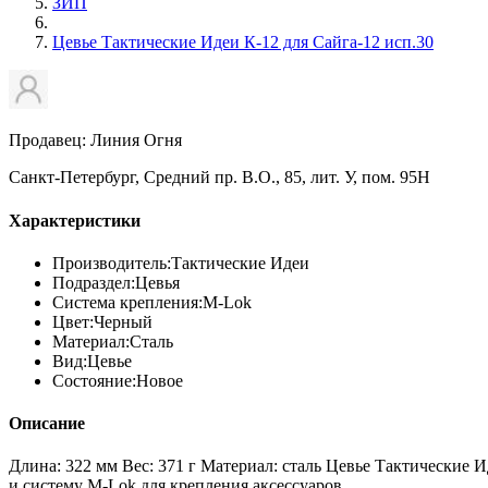
ЗИП
Цевье Тактические Идеи К-12 для Сайга-12 исп.30
Продавец: Линия Огня
Санкт-Петербург, Средний пр. В.О., 85, лит. У, пом. 95Н
Характеристики
Производитель:
Тактические Идеи
Подраздел:
Цевья
Система крепления:
M-Lok
Цвет:
Черный
Материал:
Сталь
Вид:
Цевье
Состояние:
Новое
Описание
Длина: 322 мм Вес: 371 г Материал: сталь Цевье Тактические 
и систему M-Lok для крепления аксессуаров.