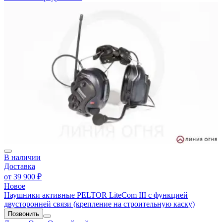
В наличии
Доставка
от
39 900 ₽
Новое
Наушники активные PELTOR LiteCom III c функцией
двусторонней связи (крепление на строительную каску)
Позвонить