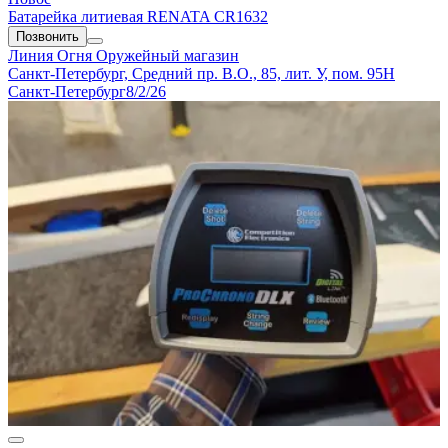
Батарейка литиевая RENATA CR1632
Позвонить
Линия Огня
Оружейный магазин
Санкт-Петербург, Средний пр. В.О., 85, лит. У, пом. 95Н
Санкт-Петербург
8/2/26