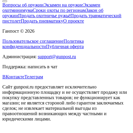
Вопросы об оружии
Экзамен на оружие
Экзамен
охотминимума
Сроки охоты по регионам
Закон об
оружии
Продать охотничье ружьё
Продать травматический
пистолет
Продать пневматику
О проекте
Ганпост © 2026
Пользовательское соглашение
Политика
конфиденциальности
Публичная оферта
Администрация:
support@gunpost.ru
Поддержка:
написать в чат
ВКонтакте
Телеграм
Сайт gunpost.ru предоставляет исключительно
информационную площадку и не осуществляет продажу или
покупку представленных товаров; не функционирует как
магазин; не является стороной либо гарантом заключаемых
сделок; не извлекает материальной выгоды из
правоотношений возникающих между частными и
юридическими лицами.