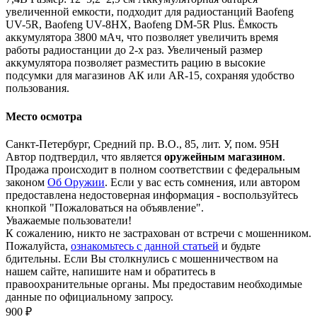
увеличенной емкости, подходит для радиостанций Baofeng
UV-5R, Baofeng UV-8HX, Baofeng DM-5R Plus. Ёмкость
аккумулятора 3800 мАч, что позволяет увеличить время
работы радиостанции до 2-х раз. Увеличеный размер
аккумулятора позволяет разместить рацию в высокие
подсумки для магазинов АК или AR-15, сохраняя удобство
пользования.
Место осмотра
Санкт-Петербург, Средний пр. В.О., 85, лит. У, пом. 95Н
Автор подтвердил, что является
оружейным магазином
.
Продажа происходит в полном соответствии с федеральным
законом
Об Оружии
. Если у вас есть сомнения, или автором
предоставлена недостоверная информация - воспользуйтесь
кнопкой "Пожаловаться на объявление".
Уважаемые пользователи!
К сожалению, никто не застрахован от встречи с мошенником.
Пожалуйста,
ознакомьтесь с данной статьей
и будьте
бдительны. Если Вы столкнулись с мошенничеством на
нашем сайте,
напишите нам
и обратитесь в
правоохранительные органы. Мы предоставим необходимые
данные по официальному запросу.
900 ₽