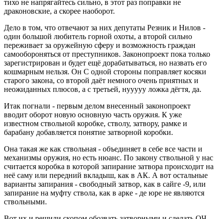
тихо не напрягайтесь сильно, в этот раз поправки не
драконовские, а скорее наоборот.
Дело в том, что отвечают за них депутаты Резник и Нилов -
один большой любитель горной охоты, а второй сильно
переживает за оружейную сферу и возможность граждан
самообороняться от преступников. Законопроект пока только
зарегистрирован и будет ещё дорабатываться, но назвать его
кошмарным нельзя. Он С одной стороны поправляет косяки
старого закона, со второй даёт немного очень приятных и
неожиданных плюсов, а с третьей, нууууу ложка дёгтя, да.
Итак погнали - первым делом внесенный законопроект
вводит оборот новую основную часть оружия. К уже
известном ствольной коробке, стволу, затвору, рамке и
барабану добавляется понятие затворной коробки.
Она такая же как ствольная - объединяет в себе все части и
механизмы оружия, но есть нюанс. По закону ствольной у нас
считается коробка в которой запирание затвора происходит на
неё саму или передний вкладыш, как в АК. А вот остальные
варианты запирания - свободный затвор, как в сайге -9, или
запирание на муфту ствола, как в арке - де юре не являются
ствольными.
Вот их и решили скопом обозвать затворными и сделать ОЧ.