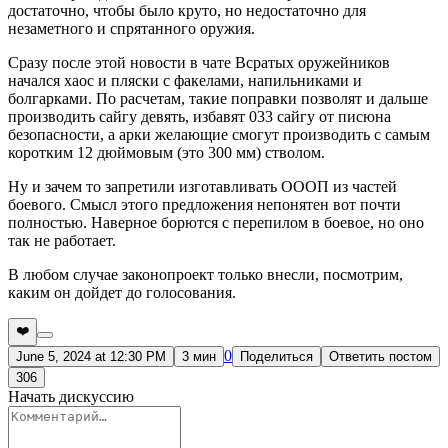
достаточно, чтобы было круто, но недостаточно для
незаметного и спрятанного оружия.
Сразу после этой новости в чате Всратых оружейников
начался хаос и пляски с факелами, напильниками и
болгарками. По расчетам, такие поправки позволят и дальше
производить сайгу девять, избавят 033 сайгу от писюна
безопасности, а арки желающие смогут производить с самым
коротким 12 дюймовым (это 300 мм) стволом.
Ну и зачем то запретили изготавливать ОООП из частей
боевого. Смысл этого предложения непонятен вот почти
полностью. Наверное борются с перепилом в боевое, но оно
так не работает.
В любом случае законопроект только внесли, посмотрим,
каким он дойдет до голосования.
❤️
0
June 5, 2024 at 12:30 PM
3 мин
Поделиться
Ответить постом
306
Начать дискуссию