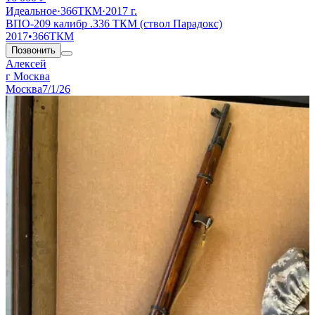
Идеальное
·
366ТКМ
·
2017 г.
ВПО-209 калибр .336 ТКМ (ствол Парадокс)
2017
•
366ТКМ
Позвонить
Алексей
г Москва
Москва
7/1/26