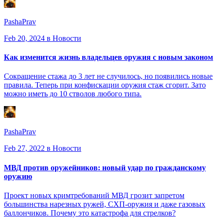
PashaPrav
Feb 20, 2024
в Новости
Как изменится жизнь владельцев оружия с новым законом
Сокращение стажа до 3 лет не случилось, но появились новые
правила. Теперь при конфискации оружия стаж сгорит. Зато
можно иметь до 10 стволов любого типа.
PashaPrav
Feb 27, 2022
в Новости
МВД против оружейников: новый удар по гражданскому
оружию
Проект новых кримтребований МВД грозит запретом
большинства нарезных ружей, СХП-оружия и даже газовых
баллончиков. Почему это катастрофа для стрелков?