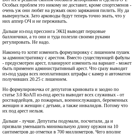
Особых проблем это никому не доставит, кроме спортсменов -
очень уж они любят на ружьях окно заряжания пилить. Ну да
вывернуться. Зато арководы будут теперь точно знать, что у
них аппер ОЧ и не переживать.
Дальше из-под прессинга ЭКЦ выводят перцовые
баллончики, а то они и туда полезли своими руками
регулировать. Не надо.
Наконец-то хотят изменить формулировку с лишением пушек
за административку с арестом. Вместо существующей фабулы
- предусмотрен арест, планируют изменить на вариант - может
быть применен административный арест. Что сразу выводит
из-под удара всех неоплативших штрафы с камер и автоматом
получивших 20.25 с лишением.
Но формулировочка от депутатов кривовата и заодно по
статье 3.0 КоАП из-под ареста выводит всех служивых - от
росгвардейцев, до пожарных, военнослужащих, беременных
женщин и женщин с детьми, а также инвалидов. Потому что
их под арест нельзя.
Дальше - лучше. Депутаты подумали, посчитали, да и
призвали уменьшить минимальную длину оружия на 10
сантиметров до отметки в 700 миллиметров. Чего вполне