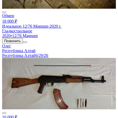
Обмен
18 000 ₽
Идеальное
·
12/76 Magnum
·
2020 г.
Гладкостаольное
2020
•
12/76 Magnum
Позвонить
Олег
Республика Алтай
Республика Алтай
6/29/26
16 000 ₽