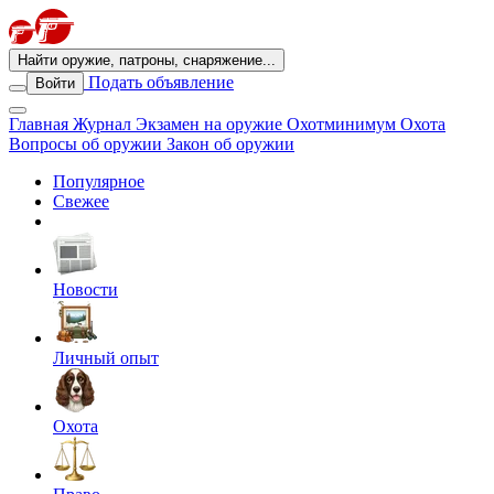
Найти оружие, патроны, снаряжение...
Подать объявление
Войти
Главная
Журнал
Экзамен на оружие
Охотминимум
Охота
Вопросы об оружии
Закон об оружии
Популярное
Свежее
Новости
Личный опыт
Охота