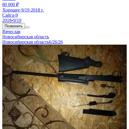
80 000 ₽
Хорошее
·
9/19
·
2018 г.
Сайга-9
2018
•
9/19
Позвонить
Вячеслав
Новосибирская область
Новосибирская область
6/26/26