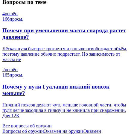
Вопросы по теме
4
решён
166
просм.
Почему при уменьшении массы снаряда растет
давление?
Лёгкая пуля быстрее трогается и раньше освобождает объём,
поэтому давление обычно подрастает. Но зависимость от
массы не
2
решён
165
просм.
Почему у пули Гуаланди нижний поясок
меньше?
Нижний поясок делают чуть меньше головной части, чтобы
пуля легче заходила в гильзу и не клинила при снаряжении.
Для 12К
Все вопросы об оружии
Вопросы об оружии
Экзамен на оружие
Экзамен