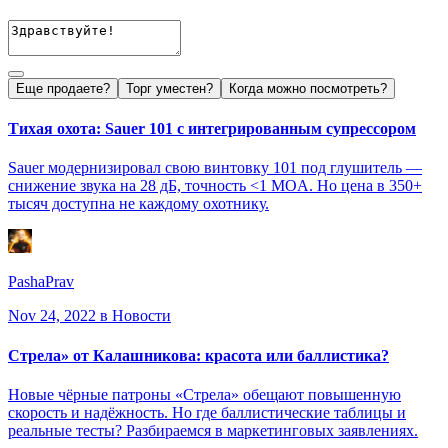
Еще продаете?
Торг уместен?
Когда можно посмотреть?
Тихая охота: Sauer 101 с интегрированным супрессором
Sauer модернизировал свою винтовку 101 под глушитель —
снижение звука на 28 дБ, точность <1 MOA. Но цена в 350+
тысяч доступна не каждому охотнику.
PashaPrav
Nov 24, 2022
в Новости
Стрела» от Калашникова: красота или баллистика?
Новые чёрные патроны «Стрела» обещают повышенную
скорость и надёжность. Но где баллистические таблицы и
реальные тесты? Разбираемся в маркетинговых заявлениях.