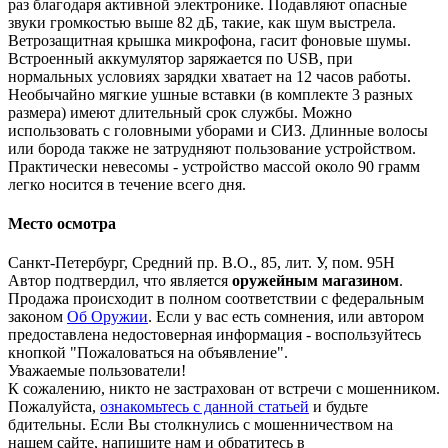
раз благодаря активной электронике. Подавляют опасные
звуки громкостью выше 82 дБ, такие, как шум выстрела.
Ветрозащитная крышка микрофона, гасит фоновые шумы.
Встроенный аккумулятор заряжается по USB, при
нормальных условиях зарядки хватает на 12 часов работы.
Необычайно мягкие ушные вставки (в комплекте 3 разных
размера) имеют длительный срок службы. Можно
использовать с головными уборами и СИЗ. Длинные волосы
или борода также не затрудняют пользование устройством.
Практически невесомы - устройство массой около 90 грамм
легко носится в течение всего дня.
Место осмотра
Санкт-Петербург, Средний пр. В.О., 85, лит. У, пом. 95Н
Автор подтвердил, что является
оружейным магазином
.
Продажа происходит в полном соответствии с федеральным
законом
Об Оружии
. Если у вас есть сомнения, или автором
предоставлена недостоверная информация - воспользуйтесь
кнопкой "Пожаловаться на объявление".
Уважаемые пользователи!
К сожалению, никто не застрахован от встречи с мошенником.
Пожалуйста,
ознакомьтесь с данной статьей
и будьте
бдительны. Если Вы столкнулись с мошенничеством на
нашем сайте,
напишите нам
и обратитесь в