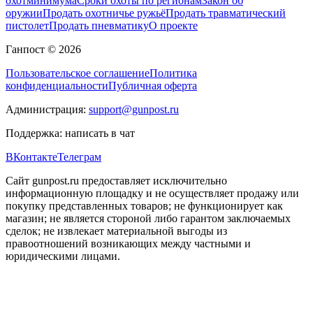
охотминимума
Сроки охоты по регионам
Закон об
оружии
Продать охотничье ружьё
Продать травматический
пистолет
Продать пневматику
О проекте
Ганпост © 2026
Пользовательское соглашение
Политика
конфиденциальности
Публичная оферта
Администрация:
support@gunpost.ru
Поддержка:
написать в чат
ВКонтакте
Телеграм
Сайт gunpost.ru предоставляет исключительно
информационную площадку и не осуществляет продажу или
покупку представленных товаров; не функционирует как
магазин; не является стороной либо гарантом заключаемых
сделок; не извлекает материальной выгоды из
правоотношений возникающих между частными и
юридическими лицами.