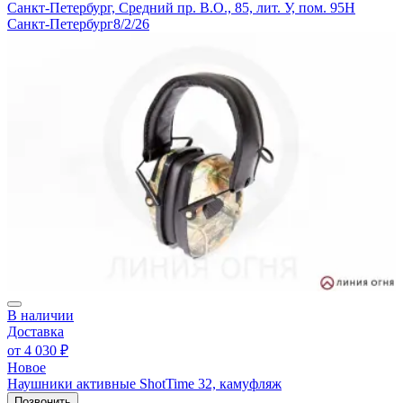
Санкт-Петербург, Средний пр. В.О., 85, лит. У, пом. 95Н
Санкт-Петербург
8/2/26
В наличии
Доставка
от
4 030 ₽
Новое
Наушники активные ShotTime 32, камуфляж
Позвонить