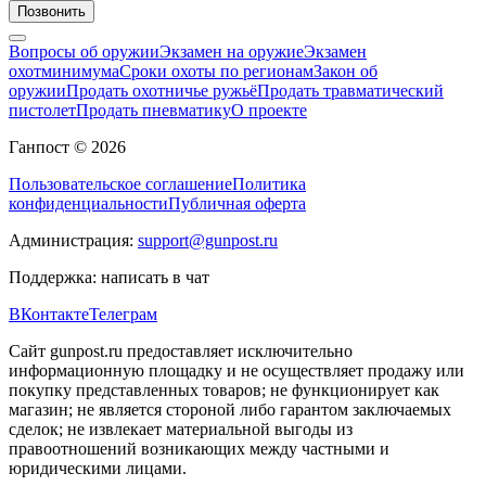
Позвонить
Вопросы об оружии
Экзамен на оружие
Экзамен
охотминимума
Сроки охоты по регионам
Закон об
оружии
Продать охотничье ружьё
Продать травматический
пистолет
Продать пневматику
О проекте
Ганпост © 2026
Пользовательское соглашение
Политика
конфиденциальности
Публичная оферта
Администрация:
support@gunpost.ru
Поддержка:
написать в чат
ВКонтакте
Телеграм
Сайт gunpost.ru предоставляет исключительно
информационную площадку и не осуществляет продажу или
покупку представленных товаров; не функционирует как
магазин; не является стороной либо гарантом заключаемых
сделок; не извлекает материальной выгоды из
правоотношений возникающих между частными и
юридическими лицами.