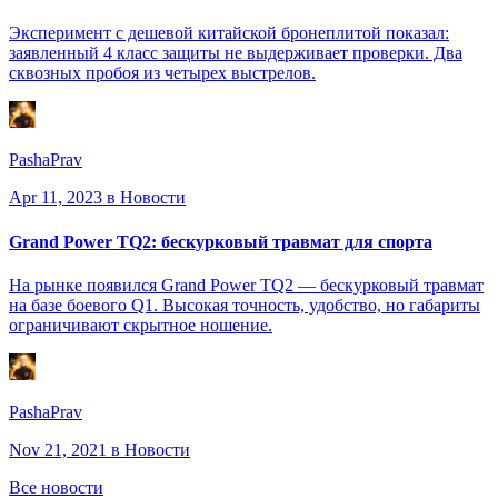
Эксперимент с дешевой китайской бронеплитой показал:
заявленный 4 класс защиты не выдерживает проверки. Два
сквозных пробоя из четырех выстрелов.
PashaPrav
Apr 11, 2023
в Новости
Grand Power TQ2: бескурковый травмат для спорта
На рынке появился Grand Power TQ2 — бескурковый травмат
на базе боевого Q1. Высокая точность, удобство, но габариты
ограничивают скрытное ношение.
PashaPrav
Nov 21, 2021
в Новости
Все новости