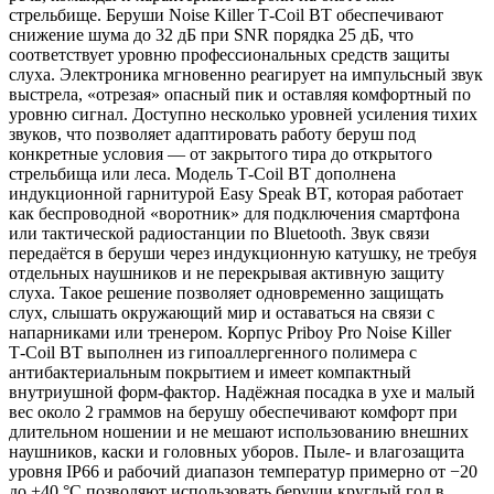
стрельбище. Беруши Noise Killer T‑Coil BT обеспечивают
снижение шума до 32 дБ при SNR порядка 25 дБ, что
соответствует уровню профессиональных средств защиты
слуха. Электроника мгновенно реагирует на импульсный звук
выстрела, «отрезая» опасный пик и оставляя комфортный по
уровню сигнал. Доступно несколько уровней усиления тихих
звуков, что позволяет адаптировать работу беруш под
конкретные условия — от закрытого тира до открытого
стрельбища или леса. Модель T‑Coil BT дополнена
индукционной гарнитурой Easy Speak BT, которая работает
как беспроводной «воротник» для подключения смартфона
или тактической радиостанции по Bluetooth. Звук связи
передаётся в беруши через индукционную катушку, не требуя
отдельных наушников и не перекрывая активную защиту
слуха. Такое решение позволяет одновременно защищать
слух, слышать окружающий мир и оставаться на связи с
напарниками или тренером. Корпус Priboy Pro Noise Killer
T‑Coil BT выполнен из гипоаллергенного полимера с
антибактериальным покрытием и имеет компактный
внутриушной форм‑фактор. Надёжная посадка в ухе и малый
вес около 2 граммов на берушу обеспечивают комфорт при
длительном ношении и не мешают использованию внешних
наушников, каски и головных уборов. Пыле‑ и влагозащита
уровня IP66 и рабочий диапазон температур примерно от −20
до +40 °C позволяют использовать беруши круглый год в