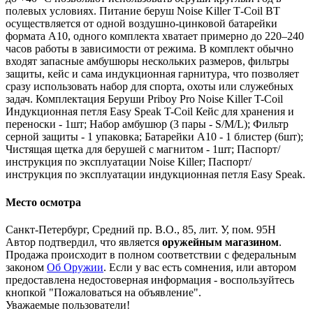
полевых условиях. Питание беруш Noise Killer T‑Coil BT
осуществляется от одной воздушно‑цинковой батарейки
формата A10, одного комплекта хватает примерно до 220–240
часов работы в зависимости от режима. В комплект обычно
входят запасные амбушюры нескольких размеров, фильтры
защиты, кейс и сама индукционная гарнитура, что позволяет
сразу использовать набор для спорта, охоты или служебных
задач. Комплектация Беруши Priboy Pro Noise Killer T-Coil
Индукционная петля Easy Speak T-Coil Кейс для хранения и
переноски - 1шт; Набор амбушюр (3 пары - S/M/L); Фильтр
серной защиты - 1 упаковка; Батарейки A10 - 1 блистер (6шт);
Чистящая щетка для берушей с магнитом - 1шт; Паспорт/
инструкция по эксплуатации Noise Killer; Паспорт/
инструкция по эксплуатации индукционная петля Easy Speak.
Место осмотра
Санкт-Петербург, Средний пр. В.О., 85, лит. У, пом. 95Н
Автор подтвердил, что является
оружейным магазином
.
Продажа происходит в полном соответствии с федеральным
законом
Об Оружии
. Если у вас есть сомнения, или автором
предоставлена недостоверная информация - воспользуйтесь
кнопкой "Пожаловаться на объявление".
Уважаемые пользователи!