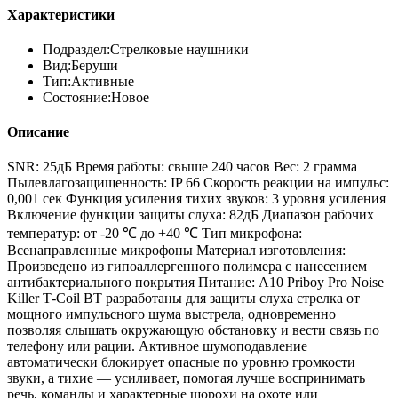
Характеристики
Подраздел:
Стрелковые наушники
Вид:
Беруши
Тип:
Активные
Состояние:
Новое
Описание
SNR: 25дБ Время работы: свыше 240 часов Вес: 2 грамма
Пылевлагозащищенность: IP 66 Скорость реакции на импульс:
0,001 сек Функция усиления тихих звуков: 3 уровня усиления
Включение функции защиты слуха: 82дБ Диапазон рабочих
температур: от -20 ℃ до +40 ℃ Тип микрофона:
Всенаправленные микрофоны Материал изготовления:
Произведено из гипоаллергенного полимера с нанесением
антибактериального покрытия Питание: А10 Priboy Pro Noise
Killer T‑Coil BT разработаны для защиты слуха стрелка от
мощного импульсного шума выстрела, одновременно
позволяя слышать окружающую обстановку и вести связь по
телефону или рации. Активное шумоподавление
автоматически блокирует опасные по уровню громкости
звуки, а тихие — усиливает, помогая лучше воспринимать
речь, команды и характерные шорохи на охоте или