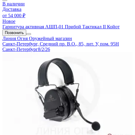
В наличии
Доставка
от
54 000 ₽
Новое
Гарнитура активная АШП-01 Прибой Тактикал II Койот
Позвонить
Линия Огня
Оружейный магазин
Санкт-Петербург, Средний пр. В.О., 85, лит. У, пом. 95Н
Санкт-Петербург
8/2/26