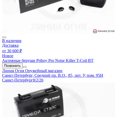
В наличии
Доставка
от
30 600 ₽
Новое
Активные беруши Priboy Pro Noise Killer T-Coil BT
Позвонить
Линия Огня
Оружейный магазин
Санкт-Петербург, Средний пр. В.О., 85, лит. У, пом. 95Н
Санкт-Петербург
8/2/26