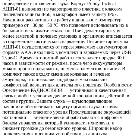
определение направления звука. Корпус Priboy Tactical
АШП‑01 выполнен из ударопрочного пластика с классом
пылевлагозащиты IP66, а микрофон имеет защиту IP67.
Наушники рассчитаны на работу в диапазоне температур
примерно от −30 до +50 °C, что позволяет использовать их в
большинстве климатических зон. Цвет делает гарнитуру
менее заметной в полевых условиях и органично вписывается
в современное тактическое снаряжение. Питание гарнитуры
АШП‑01 осуществляется от перезаряжаемых аккумуляторов
формата AAA, входящих в комплект и заряжаемых через USB
Type‑C. Время автономной работы составляет порядка 300
часов в зависимости от режима, после чего аккумуляторы
можно просто подзарядить, не меняя элементов питания. В
комплект также входят сменные кожаные и гелевые
амбушюры, что позволяет подобрать максимально
комфортный вариант для длительного ношения. Особенности:
Обеспечение РАДИОСВЯЗИ — устойчивая и качественная
связь в любых условиях для четкой координации действий, в
составе группы. Защита слуха — шумоподавляющие
наушники обеспечивают защиту органов слуха от шума
потенциально опасного уровня Прослушивание окружающей
обстановки — внешние звуки обрабатываются цифровым
блоком управления, который усиливает тихие звуки и
снижает громкие до безопасного уровня. Широкий набор
подключения к внешним устройствам – гарнитура