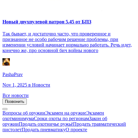
Новый двухпулевой патрон 5.45 от БПЗ
Так бывает, и достаточно часто, что проверенное и
признанное не особо рабочим решение проблемы, при
изменении условий начинает нормально работать. Речь идет,
конечно же, про основной бич войны нового
PashaPrav
Nov 1, 2025
в Новости
Все новости
Позвонить
Вопросы об оружии
Экзамен на оружие
Экзамен
охотминимума
Сроки охоты по регионам
Закон об
оружии
Продать охотничье ружьё
Продать травматический
пистолет
Продать пневматику
О проекте