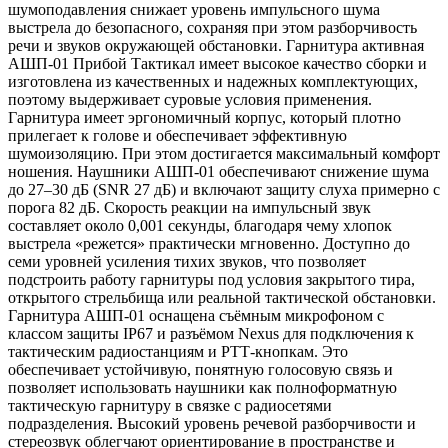
шумоподавления снижает уровень импульсного шума
выстрела до безопасного, сохраняя при этом разборчивость
речи и звуков окружающей обстановки. Гарнитура активная
АШП-01 Прибой Тактикал имеет высокое качество сборки и
изготовлена из качественных и надежных комплектующих,
поэтому выдерживает суровые условия применения.
Гарнитура имеет эргономичный корпус, который плотно
прилегает к голове и обеспечивает эффективную
шумоизоляцию. При этом достигается максимальный комфорт
ношения. Наушники АШП‑01 обеспечивают снижение шума
до 27–30 дБ (SNR 27 дБ) и включают защиту слуха примерно с
порога 82 дБ. Скорость реакции на импульсный звук
составляет около 0,001 секунды, благодаря чему хлопок
выстрела «режется» практически мгновенно. Доступно до
семи уровней усиления тихих звуков, что позволяет
подстроить работу гарнитуры под условия закрытого тира,
открытого стрельбища или реальной тактической обстановки.
Гарнитура АШП‑01 оснащена съёмным микрофоном с
классом защиты IP67 и разъёмом Nexus для подключения к
тактическим радиостанциям и PTT‑кнопкам. Это
обеспечивает устойчивую, понятную голосовую связь и
позволяет использовать наушники как полноформатную
тактическую гарнитуру в связке с радиосетями
подразделения. Высокий уровень речевой разборчивости и
стереозвук облегчают ориентирование в пространстве и