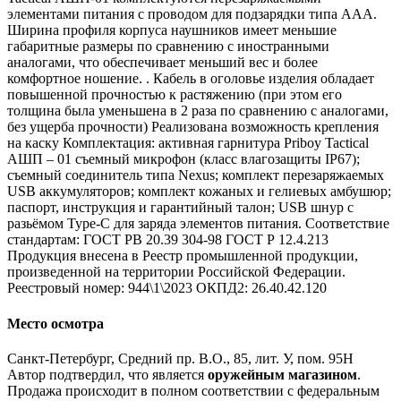
элементами питания с проводом для подзарядки типа AAA.
Ширина профиля корпуса наушников имеет меньшие
габаритные размеры по сравнению с иностранными
аналогами, что обеспечивает меньший вес и более
комфортное ношение. . Кабель в оголовье изделия обладает
повышенной прочностью к растяжению (при этом его
толщина была уменьшена в 2 раза по сравнению с аналогами,
без ущерба прочности) Реализована возможность крепления
на каску Комплектация: активная гарнитура Priboy Tactical
АШП – 01 съемный микрофон (класс влагозащиты IP67);
съемный соединитель типа Nexus; комплект перезаряжаемых
USB аккумуляторов; комплект кожаных и гелиевых амбушюр;
паспорт, инструкция и гарантийный талон; USB шнур с
разьёмом Type-C для заряда элементов питания. Соответствие
стандартам: ГОСТ РВ 20.39 304-98 ГОСТ Р 12.4.213
Продукция внесена в Реестр промышленной продукции,
произведенной на территории Российской Федерации.
Реестровый номер: 944\1\2023 ОКПД2: 26.40.42.120
Место осмотра
Санкт-Петербург, Средний пр. В.О., 85, лит. У, пом. 95Н
Автор подтвердил, что является
оружейным магазином
.
Продажа происходит в полном соответствии с федеральным