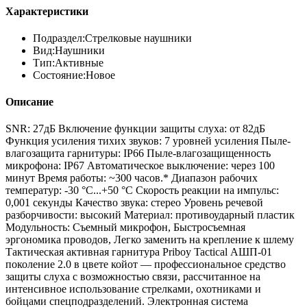
Характеристики
Подраздел:
Стрелковые наушники
Вид:
Наушники
Тип:
Активные
Состояние:
Новое
Описание
SNR: 27дБ Включение функции защиты слуха: от 82дБ
Функция усиления тихих звуков: 7 уровней усиления Пыле-
влагозащита гарнитуры: IP66 Пыле-влагозащищенность
микрофона: IP67 Автоматическое выключение: через 100
минут Время работы: ~300 часов.* Диапазон рабочих
температур: -30 °С...+50 °С Скорость реакции на импульс:
0,001 секунды Качество звука: стерео Уровень речевой
разборчивости: высокий Материал: противоударный пластик
Модульность: Съемный микрофон, Быстросъемная
эргономика проводов, Легко заменить на крепление к шлему
Тактическая активная гарнитура Priboy Tactical АШП‑01
поколение 2.0 в цвете койот — профессиональное средство
защиты слуха с возможностью связи, рассчитанное на
интенсивное использование стрелками, охотниками и
бойцами спецподразделений. Электронная система