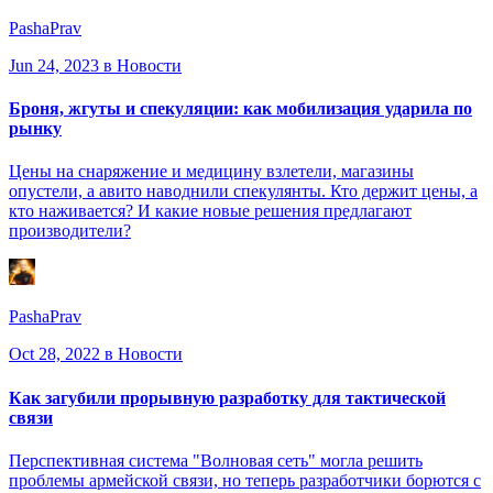
PashaPrav
Jun 24, 2023
в Новости
Броня, жгуты и спекуляции: как мобилизация ударила по
рынку
Цены на снаряжение и медицину взлетели, магазины
опустели, а авито наводнили спекулянты. Кто держит цены, а
кто наживается? И какие новые решения предлагают
производители?
PashaPrav
Oct 28, 2022
в Новости
Как загубили прорывную разработку для тактической
связи
Перспективная система "Волновая сеть" могла решить
проблемы армейской связи, но теперь разработчики борются с