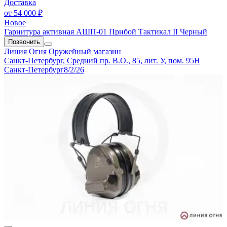
Доставка
от
54 000 ₽
Новое
Гарнитура активная АШП-01 Прибой Тактикал II Черный
Позвонить
Линия Огня
Оружейный магазин
Санкт-Петербург, Средний пр. В.О., 85, лит. У, пом. 95Н
Санкт-Петербург
8/2/26