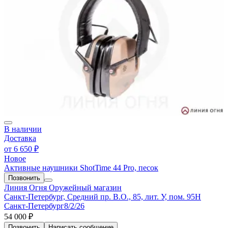
В наличии
Доставка
от
6 650 ₽
Новое
Активные наушники ShotTime 44 Pro, песок
Позвонить
Линия Огня
Оружейный магазин
Санкт-Петербург, Средний пр. В.О., 85, лит. У, пом. 95Н
Санкт-Петербург
8/2/26
54 000 ₽
Позвонить
Написать
сообщение