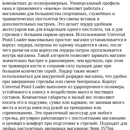
компактных до полноразмерных. Универсальный профиль
окна и прижимного «язычка» позволяет работать с
магазинами для большинства спортивных, служебных и
травматических пистолетов без смены вставок и
дополнительных настроек. Это делает лоудер удобным
аксессуаром как для владельцев одного пистолета, так и для
стрелков с большим парком оружия. Использование Universal
Pistol Loader максимально простое: магазин устанавливается в
корпус лоудера, патроны по одному подаются в окно, после
чего рычагом или корпусом лоудера патрон проталкивается
внутрь магазина. Такой алгоритм позволяет заряжать магазин
значительно быстрее и равномернее, чем вручную, при этом
не травмируя кисти и сохраняя силу пальцев даже при
большом количестве серий. Лоудер также может
использоваться для аккуратной разрядки магазина, что удобно
при завершении стрельбы или смене боеприпаса. Корпус
Universal Pistol Loader выполнен из ударопрочного полимера,
устойчивого к износу и воздействию масел и чистящих
составов. Компактные габариты и малый вес позволяют
носить его в подсумке, сумке или кармане, не занимая много
места и всегда имея под рукой на тренировке или
соревнованиях. Это практичный аксессуар для любого
стрелка, регулярно работающего с пистолетными магазинами
и ценящего комфорт при подготовке к стрельбе. Подходит для
любых пистолетных двурядных магазинов: 9mm 357Sig