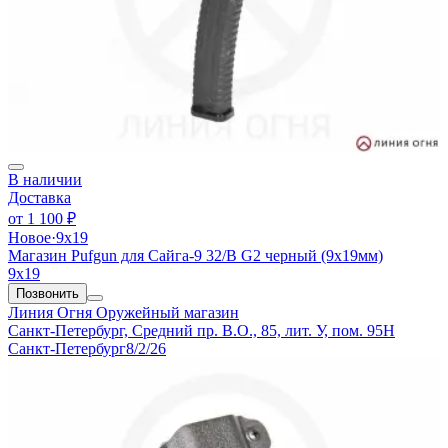
В наличии
Доставка
от
1 100 ₽
Новое
·
9х19
Магазин Pufgun для Сайга-9 32/B G2 черный (9х19мм)
9х19
Позвонить
Линия Огня
Оружейный магазин
Санкт-Петербург, Средний пр. В.О., 85, лит. У, пом. 95Н
Санкт-Петербург
8/2/26