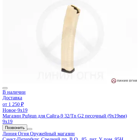
В наличии
Доставка
от
1 250 ₽
Новое
·
9х19
Магазин Pufgun для Сайга-9 32/Tn G2 песочный (9х19мм)
9х19
Позвонить
Линия Огня
Оружейный магазин
Санкт-Петербург, Средний пр. В.О., 85, лит. У, пом. 95Н