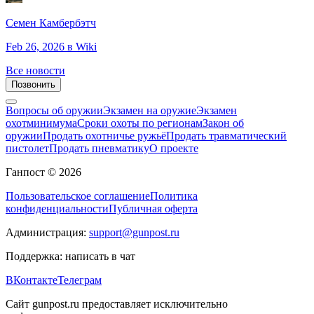
Семен Камбербэтч
Feb 26, 2026
в Wiki
Все новости
Позвонить
Вопросы об оружии
Экзамен на оружие
Экзамен
охотминимума
Сроки охоты по регионам
Закон об
оружии
Продать охотничье ружьё
Продать травматический
пистолет
Продать пневматику
О проекте
Ганпост © 2026
Пользовательское соглашение
Политика
конфиденциальности
Публичная оферта
Администрация:
support@gunpost.ru
Поддержка:
написать в чат
ВКонтакте
Телеграм
Сайт gunpost.ru предоставляет исключительно