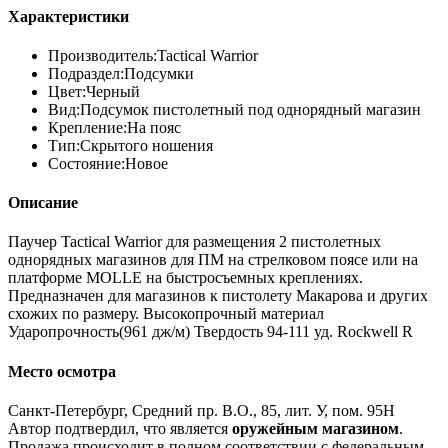
Характеристики
Производитель:
Tactical Warrior
Подраздел:
Подсумки
Цвет:
Черный
Вид:
Подсумок пистолетный под однорядный магазин
Крепление:
На пояс
Тип:
Скрытого ношения
Состояние:
Новое
Описание
Паучер Tactical Warrior для размещения 2 пистолетных
однорядных магазинов для ПМ на стрелковом поясе или на
платформе MOLLE на быстросъемных креплениях.
Предназначен для магазинов к пистолету Макарова и других
схожих по размеру. Высокопрочный материал
Ударопрочность(961 дж/м) Твердость 94-111 уд. Rockwell R
Место осмотра
Санкт-Петербург, Средний пр. В.О., 85, лит. У, пом. 95Н
Автор подтвердил, что является
оружейным магазином
.
Продажа происходит в полном соответствии с федеральным