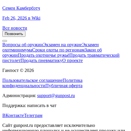
Семен Камбербэтч
Feb 26, 2026
в Wiki
Все новости
Позвонить
Вопросы об оружии
Экзамен на оружие
Экзамен
охотминимума
Сроки охоты по регионам
Закон об
оружии
Продать охотничье ружьё
Продать травматический
пистолет
Продать пневматику
О проекте
Ганпост © 2026
Пользовательское соглашение
Политика
конфиденциальности
Публичная оферта
Администрация:
support@gunpost.ru
Поддержка:
написать в чат
ВКонтакте
Телеграм
Сайт gunpost.ru предоставляет исключительно
информационную площадку и не осуществляет продажу или