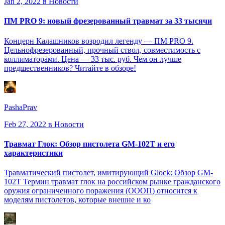
Jan 2, 2022
в Новости
ПМ PRO 9: новый фрезерованный травмат за 33 тысячи
Концерн Калашников возродил легенду — ПМ PRO 9.
Цельнофрезерованный, прочный ствол, совместимость с
коллиматорами. Цена — 33 тыс. руб. Чем он лучше
предшественников? Читайте в обзоре!
PashaPrav
Feb 27, 2022
в Новости
Травмат Глок: Обзор пистолета GM-102T и его
характеристики
Травматический пистолет, имитирующий Glock: Обзор GM-
102T Термин травмат глок на российском рынке гражданского
оружия ограниченного поражения (ОООП) относится к
моделям пистолетов, которые внешне и ко