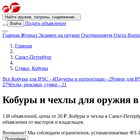
Найти оружие, патроны, снаряжение...
Подать объявление
Войти
Главная
Журнал
Экзамен на оружие
Охотминимум
Охота
Вопро
Главная
Санкт-Петербург
Сумки, Кобуры
Все
Кобуры для IPSC
- 4
Паучеры и патронташи
- 2
Ремни для I
27
Чехлы, рюкзаки, сумки
- 21
Кобуры и чехлы для оружия в
138 объявлений, цены от 20 ₽. Кобуры и чехлы в Санкт-Пете
объявления от мастеров и владельцев.
Внимание! Мы соблюдаем ограничения, устанавливаемые ФЗ-15
Подробнее