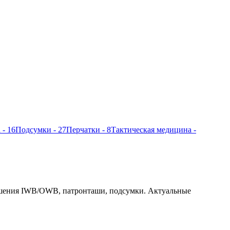
а
- 16
Подсумки
- 27
Перчатки
- 8
Тактическая медицина
-
 ношения IWB/OWB, патронташи, подсумки. Актуальные