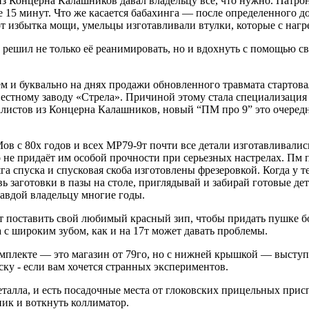
з Концерна Калашников давал владельцу всё, что нужно. Патро
 15 минут. Что же касается бабахинга — после определенного д
 избытка мощи, умельцы изготавливали втулки, которые с нагре
решил не только её реанимировать, но и вдохнуть с помощью с
и буквально на днях продажи обновленного травмата стартовали
ызвестному заводу «Стрела». Причиной этому стала специализаци
алистов из Концерна Калашников, новый “ПМ про 9” это очеред
ов с 80х годов и всех МР79-9т почти все детали изготавливали
 не придаёт им особой прочности при серьезных настрелах. Пм п
тяга спуска и спусковая скоба изготовлены фрезеровкой. Когда у
ь заготовки в пазы на столе, приглядывай и забирай готовые де
равдой владельцу многие годы.
ут поставить свой любимый красный зип, чтобы придать пушке 
а с широким зубом, как и на 17т может давать проблемы.
мплекте — это магазин от 79го, но с нижней крышкой — выступ
аску - если вам хочется странных экспериментов.
еталла, и есть посадочные места от глоковских прицельных при
ик и воткнуть коллиматор.