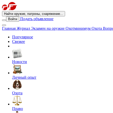
Найти оружие, патроны, снаряжение...
Подать объявление
Войти
Главная
Журнал
Экзамен на оружие
Охотминимум
Охота
Вопро
Популярное
Свежее
Новости
Личный опыт
Охота
Право