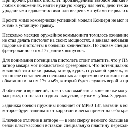
При прочих равных пистолет, произведенный заводом Байкал и
любых положениях, найти нужную кобуру для него, дело тех же
уродливыми вдавленностями или ввареными зубами не рвало от
Пройти мимо коммерчески успешной модели Концерн не мог и 
жизнь в уставшую травму.
Несколько месяцев оружейное коммьюнити томилось ожиданием 
не стал делать пистолет на своих мощностях, а заказал небез
подобные пистолеты в больших количествах. По словам специ
фрезерованного пм-17т ранних выпусков.
Для понимания потенциала пистолета стоит отметить, что у ПМ
затвор макара мог похвастаться фрезеровкой. Что потенциально
кованной заготовки: рамка, затвор, курок, спусковой крючок, 
это после составления специальных алгоритмов не сложно: став
обкатанным на пм 17т и м9т, который будет служить верой и п
Любители извращений, то есть кастомайзинга конечно же мог
задержку, но только поздних выпусков, с узким зубом. Задержк
Задвижка боевой пружины подойдет от МР80-13т, магазин в ко
которое будет защищать от коррозии и легко примет на себя кр
Ключевое отличие в затворе — в нем сверху немного больше м
белой пластмассовой вставкой специальную пластину-переходн