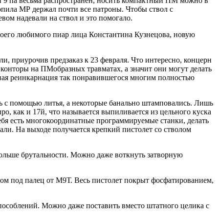
н 9 па весьма распространен, носить компактный ПМ можно в
опила МР держал почти все патроны. Чтобы ствол с
вом надевали на ствол и это помогало.
воего любимого пиар лица Константина Кузнецова, новую
, приурочив предзаказ к 23 февраля. Что интересно, концерн
я конторы на ПМобразных травматах, а значит они могут делать
ная реинкарнация так понравившегося многим полностью
сь с помощью литья, а некоторые банально штамповались. Лишь
ро, как и 17й, что называется выпиливается из цельного куска
 тебя есть многокоординатные программируемые станки, делать
тали. На выходе получается крепкий пистолет со стволом
больше брутальности. Можно даже воткнуть затворную
ом под палец от М9Т. Весь пистолет покрыт фосфатированием,
способлений. Можно даже поставить вместо штатного целика с