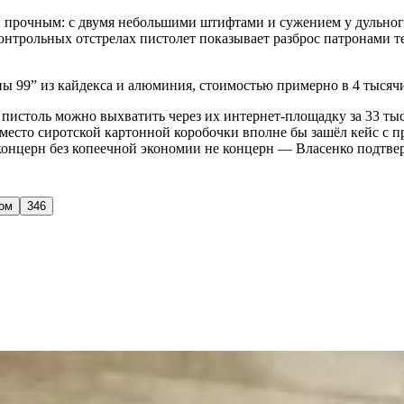
 прочным: с двумя небольшими штифтами и сужением у дульного 
нтрольных отстрелах пистолет показывает разброс патронами те
пы 99” из кайдекса и алюминия, стоимостью примерно в 4 тысяч
пистоль можно выхватить через их интернет-площадку за 33 ты
Вместо сиротской картонной коробочки вполне бы зашёл кейс с п
концерн без копеечной экономии не концерн — Власенко подтвер
том
346