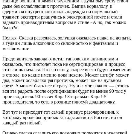
Налицо ровный, прямой с заужением к дульному срезу ствол
даже без ослабляющих проточек. Выпив корвалолу, и
сдерживая внутреннюю дрожь надежды на нормальный
травмат, эксперты рванулись к электронной почте и стали
задавать производителям вопросы в стиле «А чо, так можно
было?».
Нельзя. Сказка развеялась, золушка оказалась падка на деньги,
а гудвин лишь алкоголик со склонностью к фантазиям и
мегаломании.
Представитель завода ответил ганзовским активистам и
оказалось, что пистолет пока не сертифицирован и процесс
этот лишь начался. По его итогу, скорее всего будут изменения
в стволе, но какие именно пока неясно. Может штифт, может
два, может ослабляющая проточка, может чок на дульном
срезе. А может быть все и сразу. Ну и самое важное — стоить
вся эта радость после сертификации будет не менее 90 тыс у
производителя. 90 тысяч Карл! За травмат Карл! У
производителя, то есть в рознице плюсуй двадцаточку.
Вот тут и приходит тот самый привкус разочарования, к
которому вроде бы привык за годы жизни в России, но он
каждый раз новый.
Однако слегка сгладить его возможно получится у ижевской