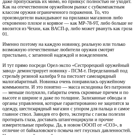
даже пропускаешь их мимо, но привкус полностью не уходит.
Как на отечественном оружейном рынке с субкомпактным
классом оружия ограниченного поражения. То, что
производители выкидывают на прилавки магазинов либо
откровенно плохое и корявое — как МР-78-9Т, либо больше не
ввозится из Чехии, как ВАСП-р, либо может рвануть как гроза
01.
Именно поэтому на каждую новинку, реальную или только
возможную отечественные любители оружия смотрят
пристально, с затаенной надеждой и вожделением.
И тут прямо посреди Орел-экспо «Сестрорецкий оружейный
завод» демонстрирует новинку - ПСМ-т. Переделанный под
стрельбу резиной калибра 9 па пистолет самозарядный
малогабаритный. Новинка очень понравилась оружейному
коммьюнити. И это понятно — масса исходника без патронов
— меньше полукило, габариты очень скромные причем и по
высоте и ширине и даже по толщине. Зализанные обводы и
органы управления, которые гарантированно не зацепятся за
одежду, шестизарядный магазин с упором для пальца и самое
главное ствол. Завидев его фото, эксперты с ганзы полезли
протирать глаза, доставать штангенциркули и прочие
измерительные приборы. Да, в новом ОООП от «СОЗ», в
отличие от байкаловского псмыча нет гнусных давленностей.