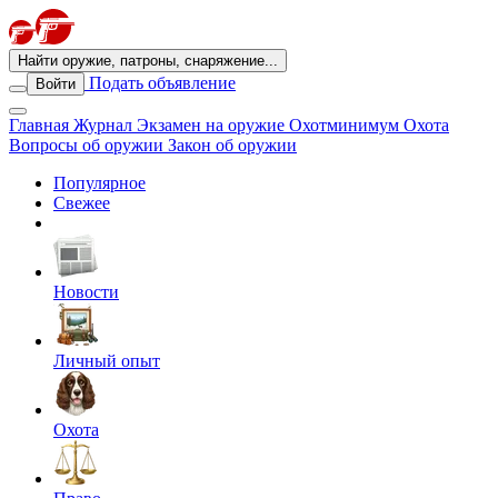
Найти оружие, патроны, снаряжение...
Подать объявление
Войти
Главная
Журнал
Экзамен на оружие
Охотминимум
Охота
Вопросы об оружии
Закон об оружии
Популярное
Свежее
Новости
Личный опыт
Охота