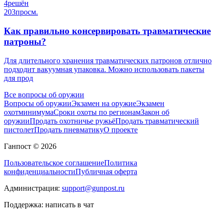
4
решён
203
просм.
Как правильно консервировать травматические
патроны?
Для длительного хранения травматических патронов отлично
подходит вакуумная упаковка. Можно использовать пакеты
для прод
Все вопросы об оружии
Вопросы об оружии
Экзамен на оружие
Экзамен
охотминимума
Сроки охоты по регионам
Закон об
оружии
Продать охотничье ружьё
Продать травматический
пистолет
Продать пневматику
О проекте
Ганпост © 2026
Пользовательское соглашение
Политика
конфиденциальности
Публичная оферта
Администрация:
support@gunpost.ru
Поддержка:
написать в чат