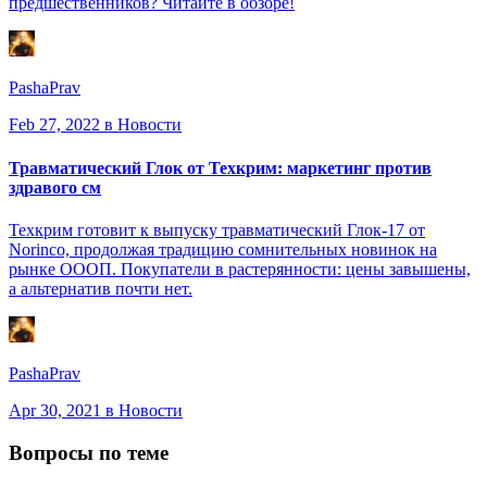
предшественников? Читайте в обзоре!
PashaPrav
Feb 27, 2022
в Новости
Травматический Глок от Техкрим: маркетинг против
здравого см
Техкрим готовит к выпуску травматический Глок-17 от
Norinco, продолжая традицию сомнительных новинок на
рынке ОООП. Покупатели в растерянности: цены завышены,
а альтернатив почти нет.
PashaPrav
Apr 30, 2021
в Новости
Вопросы по теме