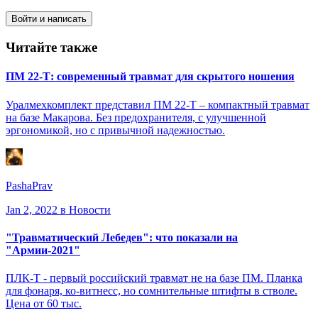
Войти и написать
Читайте также
ПМ 22-Т: современный травмат для скрытого ношения
Уралмехкомплект представил ПМ 22-Т – компактный травмат
на базе Макарова. Без предохранителя, с улучшенной
эргономикой, но с привычной надежностью.
PashaPrav
Jan 2, 2022
в Новости
"Травматический Лебедев": что показали на
"Армии-2021"
ПЛК-Т - первый российский травмат не на базе ПМ. Планка
для фонаря, ко-витнесс, но сомнительные штифты в стволе.
Цена от 60 тыс.