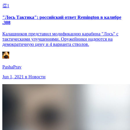
👏
1
"Лось Тактика": российский ответ Remington в калибре
.308
Калашников представил модификацию карабина "Лось" с
тактическими улучшениями. Оружейники надеются на
демократичную цену и 4 варианта стволов.
PashaPrav
Jun 1, 2021
в Новости