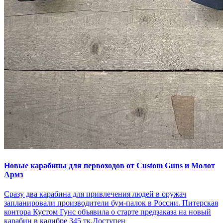
Новые карабины для первоходов от Custom Guns и Молот
Армз
Сразу два карабина для привлечения людей в оружач
запланировали производители бум-палок в России. Питерская
контора Кустом Гунс объявила о старте предзаказа на новый
карабин в калибре 345 тк.Доступен