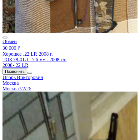
Обмен
30 000 ₽
Хорошее
·
.22 LR
·
2008 г.
ТОЗ 78-01Л . 5.6 мм , 2008 г/в
2008
•
.22 LR
Позвонить
Игорь Викторович
Москва
Москва
7/2/26