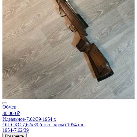
Обмен
30 000 ₽
Идеальное
·
7.62/39
·
1954 г.
ОП СКС 7,62х39 (ствол хром) 1954 г.в.
1954
•
7.62/39
Позвонить