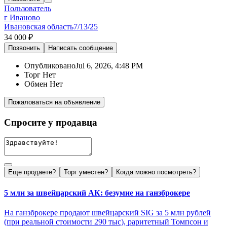
Пользователь
г Иваново
Ивановская область
7/13/25
34 000 ₽
Позвонить
Написать
сообщение
Опубликовано
Jul 6, 2026, 4:48 PM
Торг
Нет
Обмен
Нет
Пожаловаться на объявление
Спросите у продавца
Еще продаете?
Торг уместен?
Когда можно посмотреть?
5 млн за швейцарский АК: безумие на ганзброкере
На ганзброкере продают швейцарский SIG за 5 млн рублей
(при реальной стоимости 290 тыс), раритетный Томпсон и