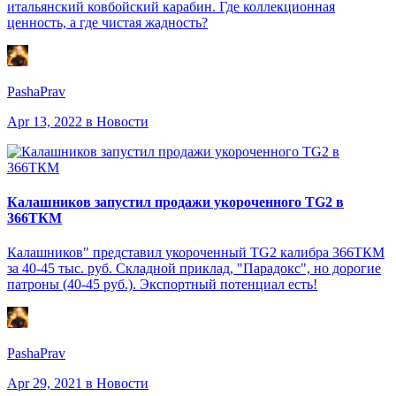
итальянский ковбойский карабин. Где коллекционная
ценность, а где чистая жадность?
PashaPrav
Apr 13, 2022
в Новости
Калашников запустил продажи укороченного TG2 в
366ТКМ
Калашников" представил укороченный TG2 калибра 366ТКМ
за 40-45 тыс. руб. Складной приклад, "Парадокс", но дорогие
патроны (40-45 руб.). Экспортный потенциал есть!
PashaPrav
Apr 29, 2021
в Новости