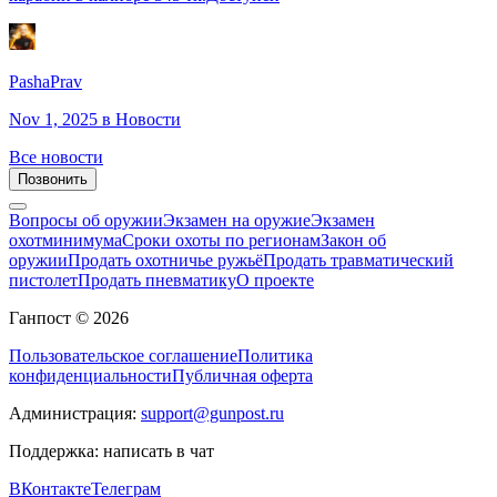
PashaPrav
Nov 1, 2025
в Новости
Все новости
Позвонить
Вопросы об оружии
Экзамен на оружие
Экзамен
охотминимума
Сроки охоты по регионам
Закон об
оружии
Продать охотничье ружьё
Продать травматический
пистолет
Продать пневматику
О проекте
Ганпост © 2026
Пользовательское соглашение
Политика
конфиденциальности
Публичная оферта
Администрация:
support@gunpost.ru
Поддержка:
написать в чат
ВКонтакте
Телеграм