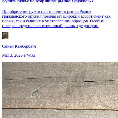
Купить ружье на вторичном рынке. Оружие БУ
Приобретение ружья на вторичном рынке Рынок
гражданского оружия предлагает широкий ассортимент как
новых, так и бывших в употреблении образцов. Особый
интерес представляет вторичный рынок, где доступн
Семен Камбербэтч
Mar 3, 2026
в Wiki