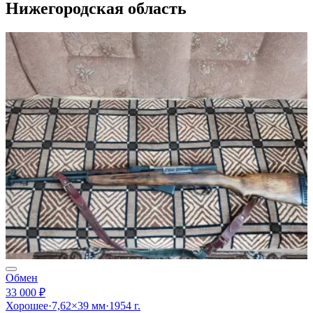
Нижегородская область
Обмен
33 000 ₽
Хорошее
·
7,62×39 мм
·
1954 г.