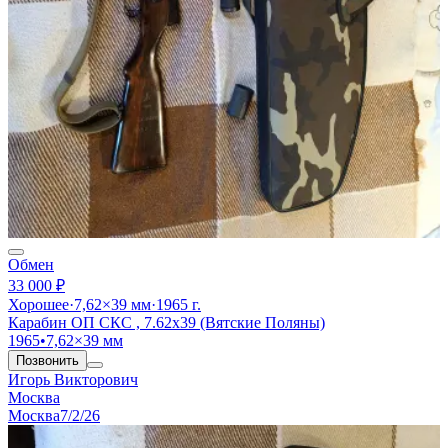
Обмен
33 000 ₽
Хорошее
·
7,62×39 мм
·
1965 г.
Карабин ОП СКС , 7.62х39 (Вятские Поляны)
1965
•
7,62×39 мм
Позвонить
Игорь Викторович
Москва
Москва
7/2/26