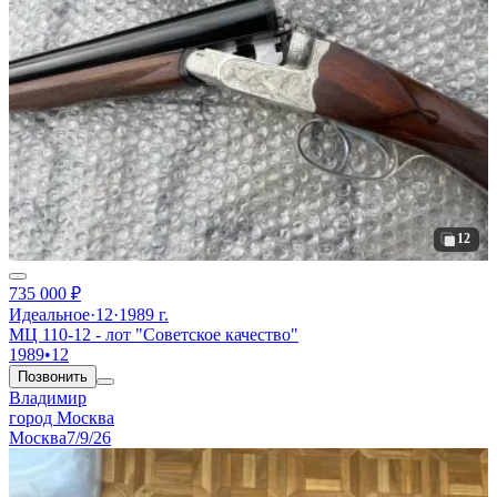
12
735 000 ₽
Идеальное
·
12
·
1989 г.
МЦ 110-12 - лот "Советское качество"
1989
•
12
Позвонить
Владимир
город Москва
Москва
7/9/26