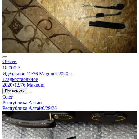
Обмен
18 000 ₽
Идеальное
·
12/76 Magnum
·
2020 г.
Гладкостаольное
2020
•
12/76 Magnum
Позвонить
Олег
Республика Алтай
Республика Алтай
6/29/26