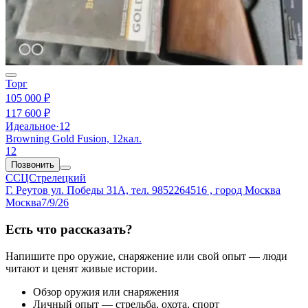
Торг
105 000 ₽
117 600 ₽
Идеальное
·
12
Browning Gold Fusion, 12кал.
12
Позвонить
ССЦСтрелецкий
Г. Реутов ул. Победы 31А, тел. 9852264516 , город Москва
Москва
7/9/26
Есть что рассказать?
Напишите про оружие, снаряжение или свой опыт — люди
читают и ценят живые истории.
Обзор оружия или снаряжения
Личный опыт — стрельба, охота, спорт