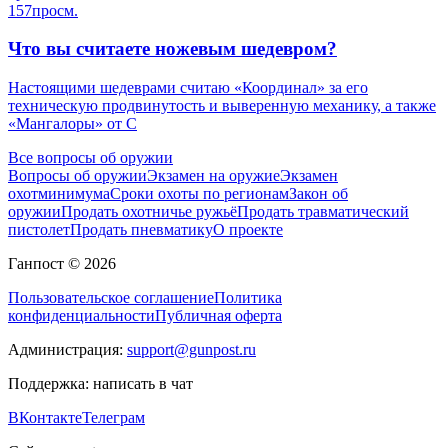
157
просм.
Что вы считаете ножевым шедевром?
Настоящими шедеврами считаю «Координал» за его
техническую продвинутость и выверенную механику, а также
«Мангалоры» от С
Все вопросы об оружии
Вопросы об оружии
Экзамен на оружие
Экзамен
охотминимума
Сроки охоты по регионам
Закон об
оружии
Продать охотничье ружьё
Продать травматический
пистолет
Продать пневматику
О проекте
Ганпост © 2026
Пользовательское соглашение
Политика
конфиденциальности
Публичная оферта
Администрация:
support@gunpost.ru
Поддержка:
написать в чат
ВКонтакте
Телеграм