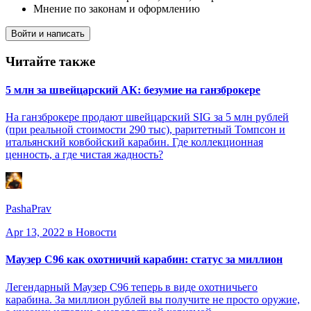
Мнение по законам и оформлению
Войти и написать
Читайте также
5 млн за швейцарский АК: безумие на ганзброкере
На ганзброкере продают швейцарский SIG за 5 млн рублей
(при реальной стоимости 290 тыс), раритетный Томпсон и
итальянский ковбойский карабин. Где коллекционная
ценность, а где чистая жадность?
PashaPrav
Apr 13, 2022
в Новости
Маузер С96 как охотничий карабин: статус за миллион
Легендарный Маузер С96 теперь в виде охотничьего
карабина. За миллион рублей вы получите не просто оружие,