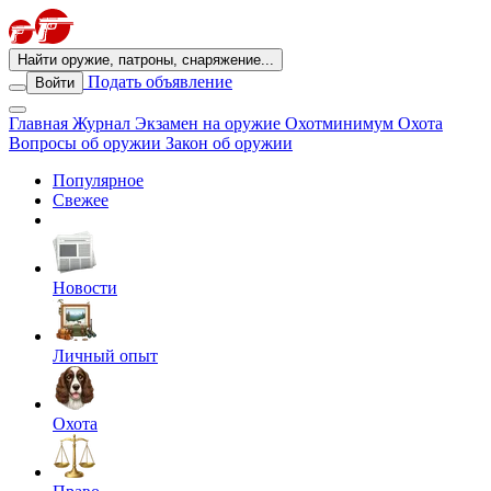
Найти оружие, патроны, снаряжение...
Подать объявление
Войти
Главная
Журнал
Экзамен на оружие
Охотминимум
Охота
Вопросы об оружии
Закон об оружии
Популярное
Свежее
Новости
Личный опыт
Охота