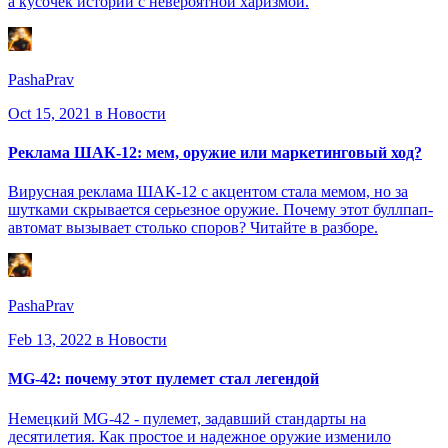
а кусочек истории с невероятной харизмой.
PashaPrav
Oct 15, 2021
в Новости
Реклама ШАК-12: мем, оружие или маркетинговый ход?
Вирусная реклама ШАК-12 с акцентом стала мемом, но за
шутками скрывается серьезное оружие. Почему этот буллпап-
автомат вызывает столько споров? Читайте в разборе.
PashaPrav
Feb 13, 2022
в Новости
MG-42: почему этот пулемет стал легендой
Немецкий MG-42 - пулемет, задавший стандарты на
десятилетия. Как простое и надежное оружие изменило