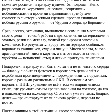
сюжетам росписи патриарху пулемет бы подошел. Благо
разрисован он хоругвями, ангелами, георгиями-
победоносцами и прочими церковными артибутами,
совместно с историческими сценами прославляющими
победы русского оружия — от Чудского озера, до Бородино.
Ярко, весело, затейливо, выполнено несомненно мастерами
своего дела — тонкой работы с драгоценными материалами и
эмалью, резки по металлу, мелкой гравировки завезли в
комплексе. Но результат… вроде тех интерьеров особняков
вороватых гаишников, судей и чинуш. Много золота, много
драгоценностей, много картин, а в итоге вместо стиля и
удобства — испанский стыд и легкие приступы эпилепсии.
Подарочек патриарху мог быть, кстати и не от чистого сердца
— благо у любителя фоточек в короне есть целый сайт с
подобными произведениями… порождениями… поделиями,
короче с разными расписными СХП. В основном это
варианты ППШ украшенные всё в том же вырвиглазном
стиле, где ура-патриотизм крепко заварили на хохломе, да так
и выплеснули на охолощенку. Стоят они уже не таких бодрых
денег — прайс стартует от миллиона рублей, пересыл по
почте.
Пострадавшим в этой ситуации, кроме здравого смысла,