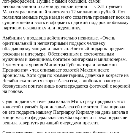
лот-рекордсмен. Пушка с самой большой, самой
необоснованной и самой дурацкой ценой — СХП пулемет
Максим расписанный золотом за 12 миллионов рублей. Лот
появился меньше года назад и его создатель призывает всех за
сущие копейки взять и оформить царский подарок любимому
партнеру, начальнику или подельнику.
Амбиции у продавца действительно некислые. «Очень
оригинальный и неповторимый подарок человеку
обладающему мощью и властью. Элитный подарок предмет
роскоши и интерьера. Обеспеченным и состоятельным
мужчинам и женщинам, богатым олигархам и миллионерам.
Пулемет для уровня Министра Губернатора и возможно
Президента» - так описывает золотой Максим некто
Бронислав. Хотя судя по комментариям, дядечка в возрасте из
Челябинска зовется скорее Алексеем, а любовь к золоту и
безвкусным понтам лишь подтверждается фоточкой с короной
на голове.
Судя по данным телеграм канала Мэш, сразу продавать этот
холостой пулемёт Бронислав-Алексей не хотел. Планировал
он его подарить нашему Патриарху Кириллу на день ангела в
конце мая, но федеральная служба охраны от греха подальше
решила завернуть рычащий очередями презент.
Стоит отметить, что по стилистике «дораха-бохато» и по