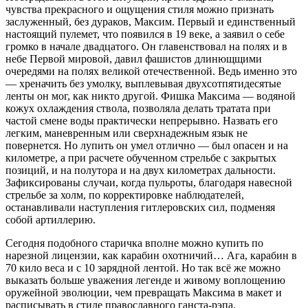
чувства прекрасного и ощущения стиля можно признать
заслуженный, без дураков, Максим. Первый и единственный
настоящий пулемет, что появился в 19 веке, а заявил о себе
громко в начале двадцатого. Он главенствовал на полях и в
небе Первой мировой, давил фашистов длинющщими
очередями на полях великой отечественной. Ведь именно это
— хреначить без умолку, выплевывая двухсотпятидесятые
ленты он мог, как никто другой. Фишка Максима — водяной
кожух охлаждения ствола, позволяла делать тратата при
частой смене воды практически непрерывно. Назвать его
легким, маневренным или сверхнадежным язык не
повернется. Но лупить он умел отлично — был опасен и на
километре, а при расчете обученном стрельбе с закрытых
позиций, и на полутора и на двух километрах дальности.
Зафиксированы случаи, когда пульроты, благодаря навесной
стрельбе за холм, по корректировке наблюдателей,
останавливали наступления гитлеровских сил, подменяя
собой артиллерию.
Сегодня подобного старичка вполне можно купить по
нарезной лицензии, как карабин охотничий… Ага, карабин в
70 кило веса и с 10 зарядной лентой. Но так всё же можно
выказать больше уважения легенде и живому воплощению
оружейной эволюции, чем превращать Максима в макет и
расписывать в стиле православного ганста-рэпа.