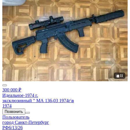
11
300 000 ₽
Идеальное
·
1974 г.
эксклюзивный " МА 136-03 1974г\в
1974
Позвонить
Пользователь
город Санкт-Петербург
РФ
6/13/26