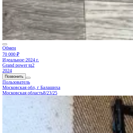
Обмен
70 000 ₽
Идеальное
·
2024 г.
Grand power tq2
2024
Позвонить
Пользователь
Московская обл, г Балашиха
Московская область
8/23/25