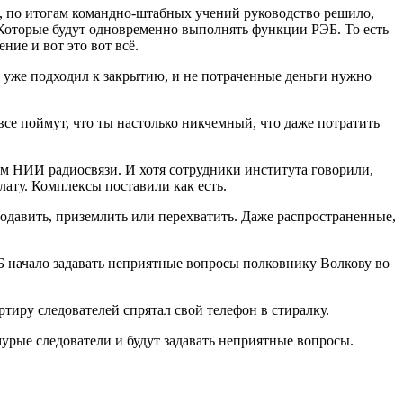
0, по итогам командно-штабных учений руководство решило,
Которые будут одновременно выполнять функции РЭБ. То есть
ние и вот это вот всё.
 уже подходил к закрытию, и не потраченные деньги нужно
все поймут, что ты настолько никчемный, что даже потратить
им НИИ радиосвязи. И хотя сотрудники института говорили,
ату. Комплексы поставили как есть.
т подавить, приземлить или перехватить. Даже распространенные,
Б начало задавать неприятные вопросы полковнику Волкову во
артиру следователей спрятал свой телефон в стиралку.
мурые следователи и будут задавать неприятные вопросы.