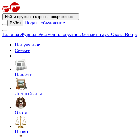
Найти оружие, патроны, снаряжение...
Подать объявление
Войти
Главная
Журнал
Экзамен на оружие
Охотминимум
Охота
Вопро
Популярное
Свежее
Новости
Личный опыт
Охота
Право