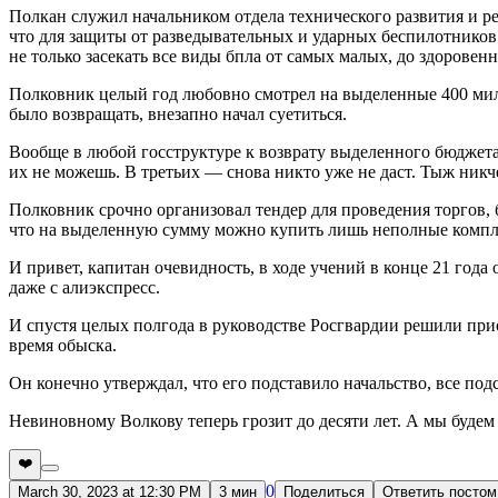
Полкан служил начальником отдела технического развития и р
что для защиты от разведывательных и ударных беспилотников
не только засекать все виды бпла от самых малых, до здоровен
Полковник целый год любовно смотрел на выделенные 400 мил
было возвращать, внезапно начал суетиться.
Вообще в любой госструктуре к возврату выделенного бюджета о
их не можешь. В третьих — снова никто уже не даст. Тыж никч
Полковник срочно организовал тендер для проведения торгов,
что на выделенную сумму можно купить лишь неполные компле
И привет, капитан очевидность, в ходе учений в конце 21 года 
даже с алиэкспресс.
И спустя целых полгода в руководстве Росгвардии решили при
время обыска.
Он конечно утверждал, что его подставило начальство, все под
Невиновному Волкову теперь грозит до десяти лет. А мы будем 
❤️
0
March 30, 2023 at 12:30 PM
3 мин
Поделиться
Ответить постом