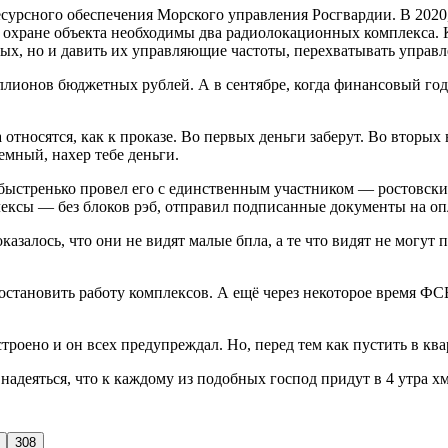
есурсного обеспечения Морского управления Росгвардии. В 202
 охране объекта необходимы два радиолокационных комплекса. 
ных, но и давить их управляющие частоты, перехватывать управле
лионов бюджетных рублей. А в сентябре, когда финансовый год
тносятся, как к проказе. Во первых деньги заберут. Во вторых 
емный, нахер тебе деньги.
 быстренько провел его с единственным участником — ростовск
ксы — без блоков рэб, отправил подписанные документы на опл
оказалось, что они не видят малые бпла, а те что видят не могу
остановить работу комплексов. А ещё через некоторое время ФС
строено и он всех предупреждал. Но, перед тем как пустить в кв
надеяться, что к каждому из подобных господ придут в 4 утра х
308