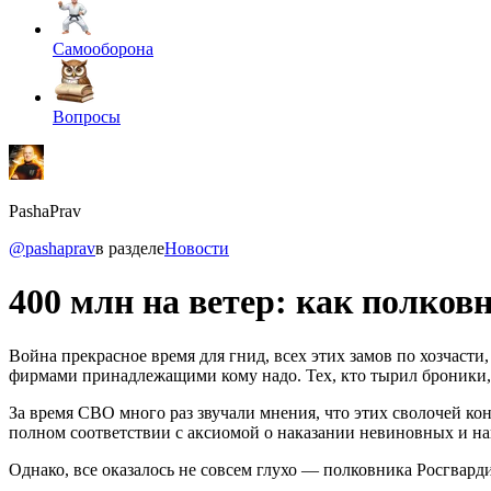
Самооборона
Вопросы
PashaPrav
@pashaprav
в разделе
Новости
400 млн на ветер: как полк
Война прекрасное время для гнид, всех этих замов по хозчаст
фирмами принадлежащими кому надо. Тех, кто тырил броники, 
За время СВО много раз звучали мнения, что этих сволочей коне
полном соответствии с аксиомой о наказании невиновных и н
Однако, все оказалось не совсем глухо — полковника Росгвард