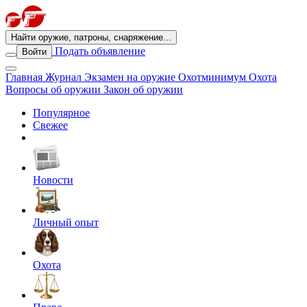
Найти оружие, патроны, снаряжение...
Подать объявление
Войти
Главная
Журнал
Экзамен на оружие
Охотминимум
Охота
Вопросы об оружии
Закон об оружии
Популярное
Свежее
Новости
Личный опыт
Охота