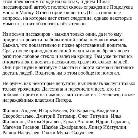
этом прекрасном городе на болотах, и днем 10 мая
пассажирский автобус полетел сквозь ограждение Поцелуева
моста в Мойку. Отчего произошло это ДТП - сплошные
вопросы, на которые даст ответ следствие, однако некоторые
моменты стоит обозначить обязательно.
Из восьми пассажиров - выжил только один, да и то ему
придется провести на больничной койке немало времени.
Выжил, что показательно и позже арестованный водитель.
Сразу после приводнения синей махины он выбрался через
разбитое лобовое стекло и залез на крышу. Там уже пытались
открыть люк и достать пассажиров сразу несколько парней.
Они прыгнули к автобусу с моста и с борта катера и пытались
достать людей. Водитель им в этом вообще не помогал.
Не будем, как некоторые депутаты, выпячивать заслуги только
только уроженцев Дагестана и перечислим всех, кто не
побоялся прийти на помощь - вот список из 15 человек, позже
награждённых властями Питера.
Филлип Авдеев, Игорь Беляев, Ян Карасев, Владимир
Скоробогатько, Дмитрий Титомир, Олег Титунин, Илья
Филлипов, Илхом Эргашев, Ерхан Аханов, Идрис Гаджиев,
Магомед Гасанов, Шахбан Джабраилов, Линар Ибатуллин,
Рашид Насрулаев, Гаджи Мурат Садуллаев.