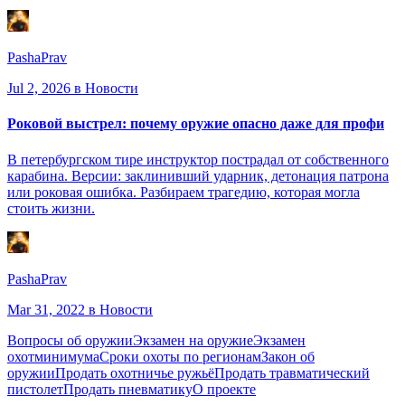
PashaPrav
Jul 2, 2026
в Новости
Роковой выстрел: почему оружие опасно даже для профи
В петербургском тире инструктор пострадал от собственного
карабина. Версии: заклинивший ударник, детонация патрона
или роковая ошибка. Разбираем трагедию, которая могла
стоить жизни.
PashaPrav
Mar 31, 2022
в Новости
Вопросы об оружии
Экзамен на оружие
Экзамен
охотминимума
Сроки охоты по регионам
Закон об
оружии
Продать охотничье ружьё
Продать травматический
пистолет
Продать пневматику
О проекте