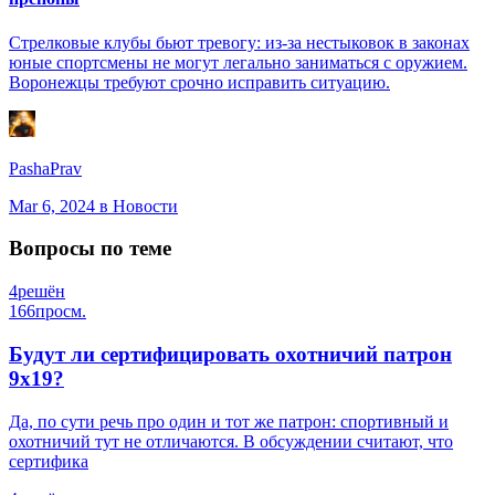
Стрелковые клубы бьют тревогу: из-за нестыковок в законах
юные спортсмены не могут легально заниматься с оружием.
Воронежцы требуют срочно исправить ситуацию.
PashaPrav
Mar 6, 2024
в Новости
Вопросы по теме
4
решён
166
просм.
Будут ли сертифицировать охотничий патрон
9х19?
Да, по сути речь про один и тот же патрон: спортивный и
охотничий тут не отличаются. В обсуждении считают, что
сертифика