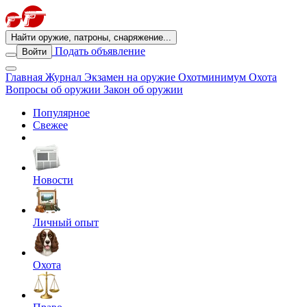
Найти оружие, патроны, снаряжение...
Подать объявление
Войти
Главная
Журнал
Экзамен на оружие
Охотминимум
Охота
Вопросы об оружии
Закон об оружии
Популярное
Свежее
Новости
Личный опыт
Охота