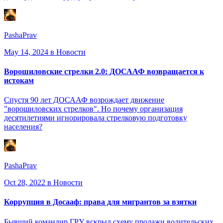
PashaPrav
May 14, 2024
в Новости
Ворошиловские стрелки 2.0: ДОСААФ возвращается к
истокам
Спустя 90 лет ДОСААФ возрождает движение
"ворошиловских стрелков". Но почему организация
десятилетиями игнорировала стрелковую подготовку
населения?
PashaPrav
Oct 28, 2022
в Новости
Коррупция в Досааф: права для мигрантов за взятки
Бывший командир ГРУ вскрыл схему продажи водительских