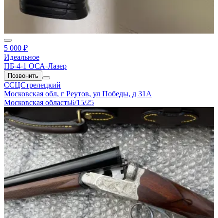
5 000 ₽
Идеальное
ПБ-4-1 ОСА-Лазер
Позвонить
ССЦСтрелецкий
Московская обл, г Реутов, ул Победы, д 31А
Московская область
6/15/25