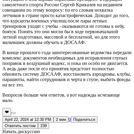
самолетного спорта России Сергей Крикалев на недавнем
совещании по этому вопросу: по его словам нехватка
летчиков в стране просто катастрофическая. Доходит до того,
что курсанты военных училищ после пары летных
тренировок уходят с учебы - оказываются не готовы к небу,
боятся. Понять это они могли бы в ходе первоначальной
летной подготовки, массовой и бесплатной, но для этого
мальчишек должны обучать в ДОСААФ.
В конце прошлого года заинтересованные ведомства передали
комплекс документов необходимых для исправления глупых
поправок в воздушный кодекс, и пока он особо не двигается.
А ведь даже после его принятия предстоит полностью
обновить систему ДОСААФ, восстановить аэродромы, клубы,
парашюты, найти сотрудников и черта в ступе, выбить фонды
на все это.
Вопросов больше чем ответов, а вот надежды исчезающе
мало.
❤️
0
April 22, 2024 at 12:30 PM
2 мин
Поделиться
Ответить постом
239
Начать дискуссию