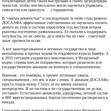
тоталитарных детей гнали выстрелами в спину загродотряды
чекистов, чтобы они бесплатно могли научиться управлять
самолетом или прыгнуть с парашютом.
В “святые девяностые” и последующие за ними годы развала
ДОСААФА эффективные собственники не научились пилить
деньги на этом и система аэроклубов под жестким ветром
рыночка постепенно разваливалась. Её пытались поддержать
энтузиасты, но не смогли, да и никто бы не смог - советский
запас прочности иссяк.
А вот заинтересованное в летчиках государство в лице
минобороны и прочих ведомств откровенно курило бамбук. А
к 2010 ситуация ухудшилась максимально, в Воздушный
кодекс страны внесли поправочки, которые разделили всю
государственную авиацию на военную и спецназначения.
Военная - это бомберы, и прочие летающие ужасы,
спецназначения - это мчс и иже с ними. А авиация ДОСААФа
просто пошла нахер. Статус её по закону оказался
неопределен. И не частная и не государственная, не до вас,
отстаньте. Естественно авиаклубы, аэродромы, летный состав
и 800 зарегистрированных бортов постепенно растворились в
никуда.
Ситуацию очень хорошо обрисовал президент Федерации