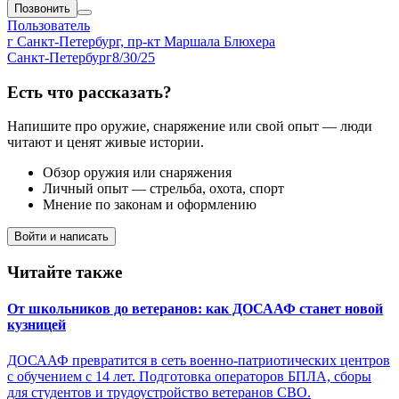
Позвонить
Пользователь
г Санкт-Петербург, пр-кт Маршала Блюхера
Санкт-Петербург
8/30/25
Есть что рассказать?
Напишите про оружие, снаряжение или свой опыт — люди
читают и ценят живые истории.
Обзор оружия или снаряжения
Личный опыт — стрельба, охота, спорт
Мнение по законам и оформлению
Войти и написать
Читайте также
От школьников до ветеранов: как ДОСААФ станет новой
кузницей
ДОСААФ превратится в сеть военно-патриотических центров
с обучением с 14 лет. Подготовка операторов БПЛА, сборы
для студентов и трудоустройство ветеранов СВО.