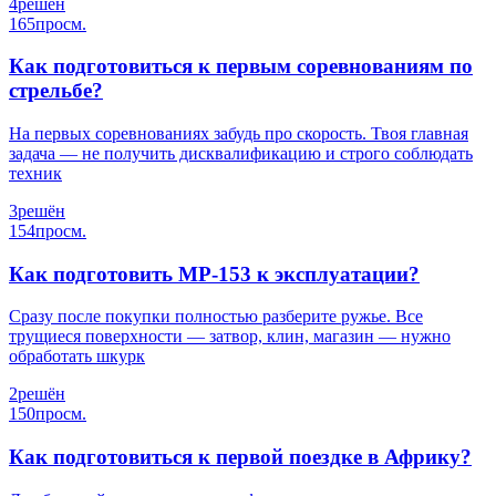
4
решён
165
просм.
Как подготовиться к первым соревнованиям по
стрельбе?
На первых соревнованиях забудь про скорость. Твоя главная
задача — не получить дисквалификацию и строго соблюдать
техник
3
решён
154
просм.
Как подготовить МР-153 к эксплуатации?
Сразу после покупки полностью разберите ружье. Все
трущиеся поверхности — затвор, клин, магазин — нужно
обработать шкурк
2
решён
150
просм.
Как подготовиться к первой поездке в Африку?