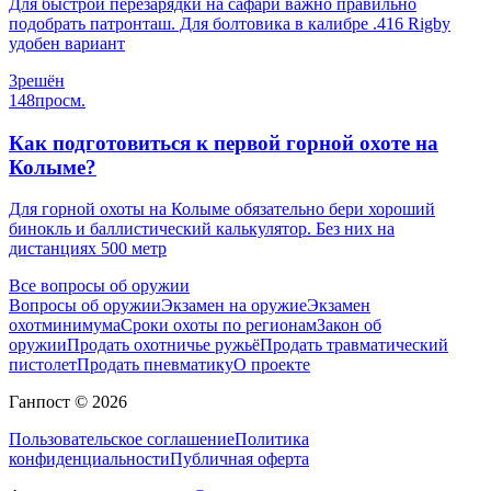
Для быстрой перезарядки на сафари важно правильно
подобрать патронташ. Для болтовика в калибре .416 Rigby
удобен вариант
3
решён
148
просм.
Как подготовиться к первой горной охоте на
Колыме?
Для горной охоты на Колыме обязательно бери хороший
бинокль и баллистический калькулятор. Без них на
дистанциях 500 метр
Все вопросы об оружии
Вопросы об оружии
Экзамен на оружие
Экзамен
охотминимума
Сроки охоты по регионам
Закон об
оружии
Продать охотничье ружьё
Продать травматический
пистолет
Продать пневматику
О проекте
Ганпост © 2026
Пользовательское соглашение
Политика
конфиденциальности
Публичная оферта