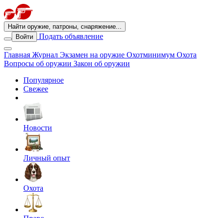
Найти оружие, патроны, снаряжение...
Подать объявление
Войти
Главная
Журнал
Экзамен на оружие
Охотминимум
Охота
Вопросы об оружии
Закон об оружии
Популярное
Свежее
Новости
Личный опыт
Охота