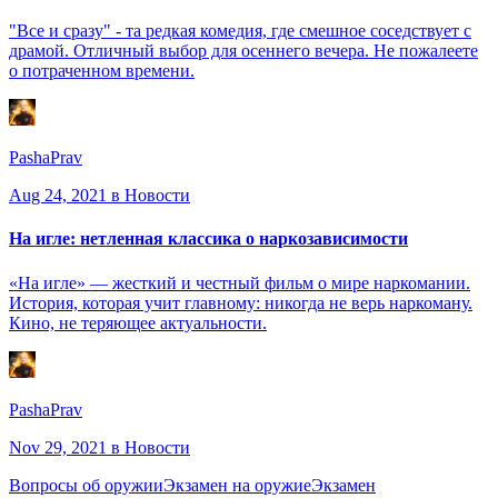
"Все и сразу" - та редкая комедия, где смешное соседствует с
драмой. Отличный выбор для осеннего вечера. Не пожалеете
о потраченном времени.
PashaPrav
Aug 24, 2021
в Новости
На игле: нетленная классика о наркозависимости
«На игле» — жесткий и честный фильм о мире наркомании.
История, которая учит главному: никогда не верь наркоману.
Кино, не теряющее актуальности.
PashaPrav
Nov 29, 2021
в Новости
Вопросы об оружии
Экзамен на оружие
Экзамен