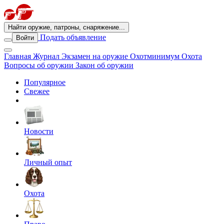
Найти оружие, патроны, снаряжение...
Подать объявление
Войти
Главная
Журнал
Экзамен на оружие
Охотминимум
Охота
Вопросы об оружии
Закон об оружии
Популярное
Свежее
Новости
Личный опыт
Охота