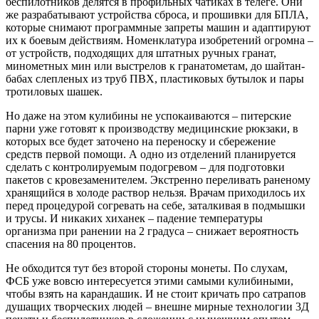
беспилотников делятся в профильных чатиках в телеге. Они
же разрабатывают устройства сброса, и прошивки для БПЛА,
которые снимают программные запреты машин и адаптируют
их к боевым действиям. Номенклатура изобретений огромна –
от устройств, подходящих для штатных ручных гранат,
минометных мин или выстрелов к гранатометам, до шайтан-
бабах слепленых из труб ПВХ, пластиковых бутылок и пары
тротиловых шашек.
Но даже на этом кулибины не успокаиваются – питерские
парни уже готовят к производству медицинские рюкзаки, в
которых все будет заточено на переноску и сбережение
средств первой помощи. А одно из отделений планируется
сделать с контролируемым подогревом – для подготовки
пакетов с кровезаменителем. Экстренно переливать раненому
хранящийся в холоде раствор нельзя. Врачам приходилось их
перед процедурой согревать на себе, заталкивая в подмышки
и трусы. И никаких хиханек – падение температуры
организма при ранении на 2 градуса – снижает вероятность
спасения на 80 процентов.
Не обходится тут без второй стороны монеты. По слухам,
ФСБ уже вовсю интересуется этими самыми кулибиными,
чтобы взять на карандашик. И не стоит кричать про сатрапов
душащих творческих людей – внешне мирные технологии 3Д