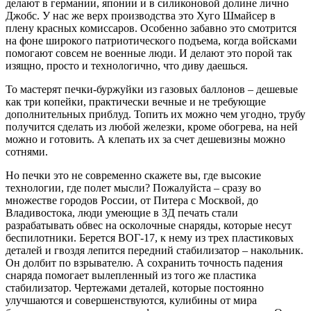
делают в германии, японии и в силиконовой долине лично
Джобс. У нас же верх производства это Хуго Шмайсер в
плену красных комиссаров. Особенно забавно это смотрится
на фоне широкого патриотического подъема, когда войсками
помогают совсем не военные люди. И делают это порой так
изящно, просто и технологично, что диву даешься.
То мастерят печки-буржуйки из газовых баллонов – дешевые
как три копейки, практически вечные и не требующие
дополнительных приблуд. Топить их можно чем угодно, трубу
получится сделать из любой железки, кроме обогрева, на ней
можно и готовить. А клепать их за счет дешевизны можно
сотнями.
Но печки это не современно скажете вы, где высокие
технологии, где полет мысли? Пожалуйста – сразу во
множестве городов России, от Питера с Москвой, до
Владивостока, люди умеющие в 3Д печать стали
разрабатывать обвес на осколочные снаряды, которые несут
беспилотники. Берется ВОГ-17, к нему из трех пластиковых
деталей и гвоздя лепится передний стабилизатор – накольник.
Он долбит по взрывателю. А сохранить точность падения
снаряда помогает вылепленный из того же пластика
стабилизатор. Чертежами деталей, которые постоянно
улучшаются и совершенствуются, кулибины от мира