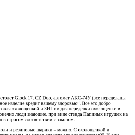
столет Glock 17, CZ Duo, автомат АКС-74У (все переделаны
ное изделие вредит вашему здоровью”. Все это добро
орговля охолощенкой и ЗИПом для переделки охолощенки в
Конечно люди знающие, при виде стенда Папиных игрушек на
 в строгом соответствии с законом.
апсюли и резиновые шарики – можно. С охолощенкой и