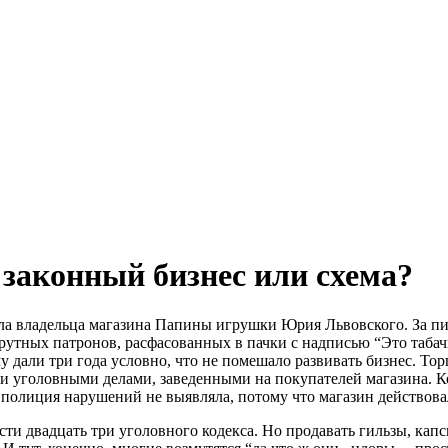
законный бизнес или схема?
ла владельца магазина Папины игрушки Юрия Львовского. За пи
крутных патронов, расфасованных в пачки с надписью “Это табач
 дали три года условно, что не помешало развивать бизнес. Т
ми уголовными делами, заведенными на покупателей магазина. 
полиция нарушений не выявляла, потому что магазин действовал
вести двадцать три уголовного кодекса. Но продавать гильзы, к