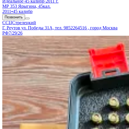
Идеальное
·
45 калибр
·
2011 г.
МР 353 Ярыгина, 45кал.
2011
•
45 калибр
Позвонить
ССЦСтрелецкий
Г. Реутов ул. Победы 31А, тел. 9852264516 , город Москва
РФ
7/29/26