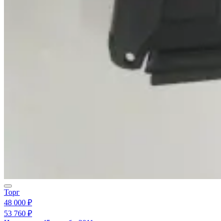
Торг
48 000 ₽
53 760 ₽