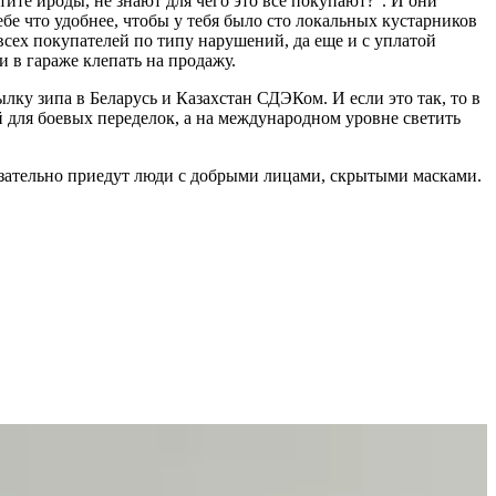
ите ироды, не знают для чего это все покупают?”. И они
ебе что удобнее, чтобы у тебя было сто локальных кустарников
всех покупателей по типу нарушений, да еще и с уплатой
 в гараже клепать на продажу.
ку зипа в Беларусь и Казахстан СДЭКом. И если это так, то в
для боевых переделок, а на международном уровне светить
бязательно приедут люди с добрыми лицами, скрытыми масками.