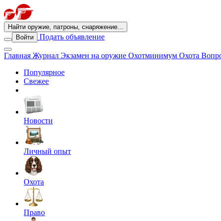
Найти оружие, патроны, снаряжение...
Подать объявление
Войти
Главная
Журнал
Экзамен на оружие
Охотминимум
Охота
Вопро
Популярное
Свежее
Новости
Личный опыт
Охота
Право