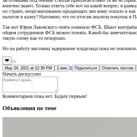
заготовками под боевые стволы приблизительно та же история. 
конечно знают. Только ответь себе вот на какой вопрос: в рам
по стране, неорганизованно продающих зип кому попало и как 
налогов в казну? Напомню, что по итогам анализа покупок в П
Так вот Юрия Львовского опять повязало ФСБ. Шьют контрабанд
общем сотрудников ФСБ можно понять. Какой-бы замечательной
такую схему как-то нехорошо.
Но на работу магазина задержание владельца пока не повлияло
❤️
0
May 24, 2021 at 12:30 PM
2 мин
Поделиться
Ответить постом
Начать дискуссию
Комментариев пока нет. Будьте первым!
Объявления по теме