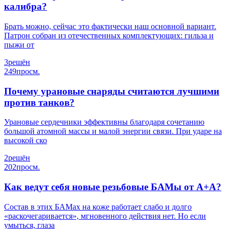
калибра?
Брать можно, сейчас это фактически наш основной вариант.
Патрон собран из отечественных комплектующих: гильза и
пыжи от
3
решён
249
просм.
Почему урановые снаряды считаются лучшими
против танков?
Урановые сердечники эффективны благодаря сочетанию
большой атомной массы и малой энергии связи. При ударе на
высокой ско
2
решён
202
просм.
Как ведут себя новые резьбовые БАМы от А+А?
Состав в этих БАМах на коже работает слабо и долго
«раскочегаривается», мгновенного действия нет. Но если
умыться, глаза