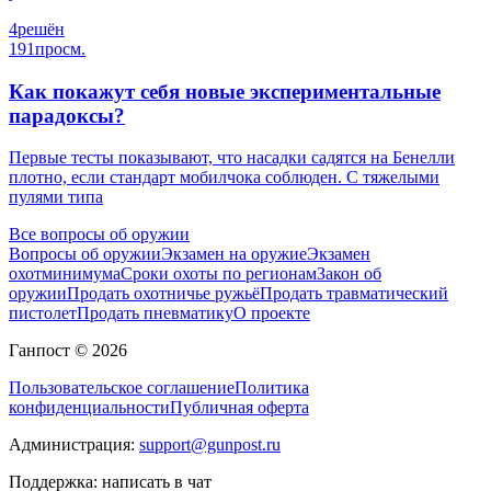
4
решён
191
просм.
Как покажут себя новые экспериментальные
парадоксы?
Первые тесты показывают, что насадки садятся на Бенелли
плотно, если стандарт мобилчока соблюден. С тяжелыми
пулями типа
Все вопросы об оружии
Вопросы об оружии
Экзамен на оружие
Экзамен
охотминимума
Сроки охоты по регионам
Закон об
оружии
Продать охотничье ружьё
Продать травматический
пистолет
Продать пневматику
О проекте
Ганпост © 2026
Пользовательское соглашение
Политика
конфиденциальности
Публичная оферта
Администрация:
support@gunpost.ru
Поддержка:
написать в чат