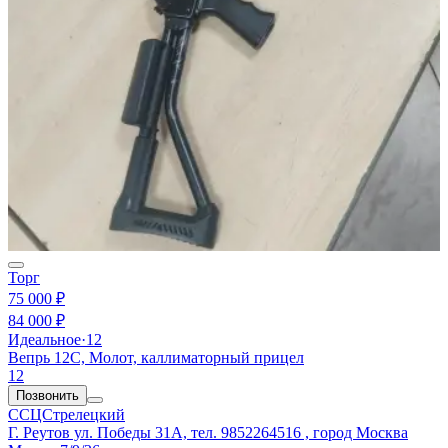
Торг
75 000 ₽
84 000 ₽
Идеальное
·
12
Вепрь 12С, Молот, каллиматорный прицел
12
Позвонить
ССЦСтрелецкий
Г. Реутов ул. Победы 31А, тел. 9852264516 , город Москва