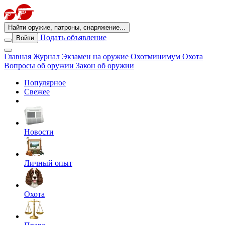
Найти оружие, патроны, снаряжение...
Подать объявление
Войти
Главная
Журнал
Экзамен на оружие
Охотминимум
Охота
Вопросы об оружии
Закон об оружии
Популярное
Свежее
Новости
Личный опыт
Охота