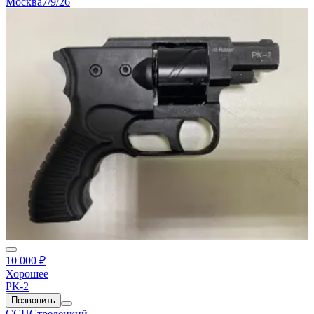
Москва
7/9/26
10 000 ₽
Хорошее
РК-2
Позвонить
ССЦСтрелецкий