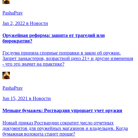
PashaPrav
Jan 2, 2022
в Новости
Оружейная реформа: защита от трагедий или
бюрократия?
Госдума приняла спорные поправки в закон об оружии.
Запрет ланкастеров, возрастной ценз 21+ и другие изменения
- что это значит на практике?
PashaPrav
Jun 15, 2021
в Новости
Меньше бумажек: Росгвардия упрощает учет оружия
Новый приказ Росгвардии сократит число отчетных
документов для оружейных магазинов и владельцев. Когда
бумажная волокита станет проще?