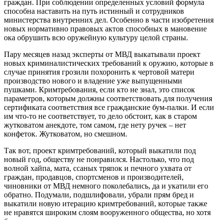
граждан. При соблюдении определенных условий формула
способна наставить на путь истинный и сотрудников
министерства внутренних дел. Особенно в части изобретения
новых нормативно правовых актов способных в мановение
ока обрушить всю оружейную культуру целой страны.
Пару месяцев назад эксперты от МВД выкатывали проект
новых криминалистических требований к оружию, которые в
случае принятия грозили похоронить к чертовой матери
производство нового и владение уже выпущенными
пушками. Кримтребования, если кто не знал, это список
параметров, которым должны соответствовать для получения
сертификата соответствия все гражданские бум-палки. И если
им что-то не соответствует, то дело обстоит, как в старом
жутковатом анекдоте, том самом, где нету ручек – нет
конфеток. Жутковатом, но смешном.
Так вот, проект кримтребований, который выкатили под
новый год, обществу не понравился. Настолько, что под
волной хайпа, мата, ссаных тряпок и печного ухвата от
граждан, продавцов, спортсменов и производителей,
чиновники от МВД немного поколебались, да и укатили его
обратно. Подумали, подшлифовали, убрали прям бред и
выкатили новую итерацию кримтребований, которые также
не нравятся широким слоям вооруженного общества, но хотя