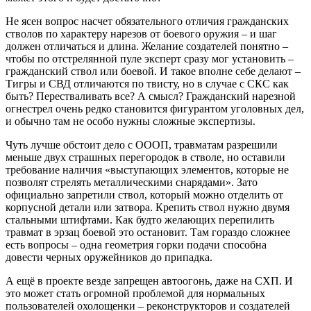
Не ясен вопрос насчет обязательного отличия гражданских
стволов по характеру нарезов от боевого оружия – и шаг
должен отличаться и длина. Желание создателей понятно –
чтобы по отстрелянной пуле эксперт сразу мог установить –
гражданский ствол или боевой. И такое вполне себе делают –
Тигры и СВД отличаются по твисту, но в случае с СКС как
быть? Перестваливать все? А смысл? Гражданский нарезной
огнестрел очень редко становится фигурантом уголовных дел,
и обычно там не особо нужны сложные экспертизы.
Чуть лучше обстоит дело с ОООП, травматам разрешили
меньше двух страшных перегородок в стволе, но оставили
требование наличия «выступающих элементов, которые не
позволят стрелять металлическими снарядами». Зато
официально запретили ствол, который можно отделить от
корпусной детали или затвора. Крепить ствол нужно двумя
стальными штифтами. Как будто желающих перепилить
травмат в эрзац боевой это остановит. Там гораздо сложнее
есть вопросы – одна геометрия горки подачи способна
довести черных оружейников до припадка.
А ещё в проекте везде запрещен автоогонь, даже на СХП. И
это может стать огромной проблемой для нормальных
пользователей охолощенки – реконструкторов и создателей