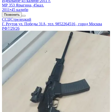
Идеальное
·
45 калибр
·
2011 г.
МР 353 Ярыгина, 45кал.
2011
•
45 калибр
Позвонить
ССЦСтрелецкий
Г. Реутов ул. Победы 31А, тел. 9852264516 , город Москва
РФ
7/29/26