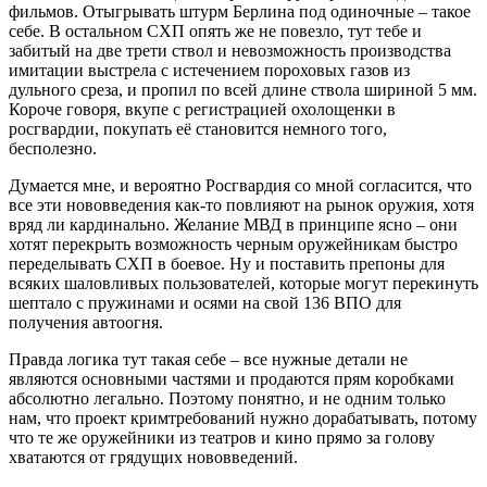
фильмов. Отыгрывать штурм Берлина под одиночные – такое
себе. В остальном СХП опять же не повезло, тут тебе и
забитый на две трети ствол и невозможность производства
имитации выстрела с истечением пороховых газов из
дульного среза, и пропил по всей длине ствола шириной 5 мм.
Короче говоря, вкупе с регистрацией охолощенки в
росгвардии, покупать её становится немного того,
бесполезно.
Думается мне, и вероятно Росгвардия со мной согласится, что
все эти нововведения как-то повлияют на рынок оружия, хотя
вряд ли кардинально. Желание МВД в принципе ясно – они
хотят перекрыть возможность черным оружейникам быстро
переделывать СХП в боевое. Ну и поставить препоны для
всяких шаловливых пользователей, которые могут перекинуть
шептало с пружинами и осями на свой 136 ВПО для
получения автоогня.
Правда логика тут такая себе – все нужные детали не
являются основными частями и продаются прям коробками
абсолютно легально. Поэтому понятно, и не одним только
нам, что проект кримтребований нужно дорабатывать, потому
что те же оружейники из театров и кино прямо за голову
хватаются от грядущих нововведений.