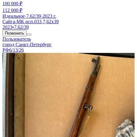
100 000 ₽
112 000 ₽
Идеальное
·
7.62/39
·
2023 г.
Сайга-МК исп.033 7,62х39
2023
•
7.62/39
Позвонить
Пользователь
город Санкт-Петербург
РФ
6/13/26