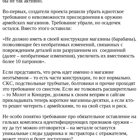
бы не так активно.
Во-первых, создатели проекта решили убрать идиотское
требование о невозможности присоединения к оружию
армейских магазинов. Требование убрали, но осадочек
остался. Вместо этого оставили:
«Не должно иметь в своей конструкции магазины (барабаны),
позволяющие без необратимых изменений, связанных с
повреждением деталей или разрушением их соединений
(далее – необратимые изменения), увеличить их вместимость
более 10 патронов».
Если представить, что речь идет именно о магазине
неотъёмном – то есть части конструкции, то все нормально.
СКС, подствольные трубчатые, болтовики и прочие проходят
это требование со свистом. Если же толковать расширительно
– то Молот и Концерн, должны к своим вепрям и сайгам
прикладывать теперь короткие магазины-десятки, а если кто-
то решит читерить с армейскими, то на свой страх и риск.
Не особо понятно требование про обязательное оставление на
гильзах комплекса идентифицирующих признаков оружия –
ну да тут можно отговорится – на металле останутся
уникальные следы ударника и экстрактора с отражателем,
может этого и будет достаточно?