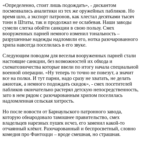
«Определенно, стоит лишь подождать», - дискантом
посмеивались аналитики из тех же оружейных пабликов. Но
время шло, а экспорт патронов, как хлестал десятками тысяч
тонн в Штаты, так и продолжал не ослабевая. Наши заводы
сумели слегка обойти санкции в свою пользу. Смех
вооруженных парней немного изменил тональность –
разрушенные надежды надломили его, нотка разочарованного
хрипа навсегда поселилась в его звуке.
Следующим поводом для веселья вооруженных парней стали
настоящие санкции, без возможностей их обхода и
схематозничества которые ввели по итогу начала специальной
военной операции. «Ну теперь то точно не повезут, а значит
все на полки. И тут парни, надо сразу не хватать, не делать
ажиотаж, а немного подождать скидок», - смех посетителей
пабликов окончательно растерял детскую непосредственность,
зато в нем рядом с разочарованным хрипом поселилась
надломленная сельская хитрость.
Но после новости от Барнаульского патронного завода,
которую обнародовало тамошнее правительство, смех
владельцев нарезных пушек исчез, его заменил какой-то
отчаянный клёкот. Разочарованный и беспросветный, словно
комедия про Фантоцци – вроде смешная, но страшная.