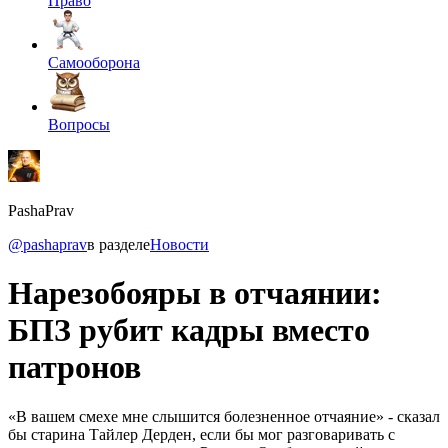
Право
Самооборона
Вопросы
PashaPrav
@pashaprav
в разделе
Новости
Нарезобояры в отчаянии:
БПЗ рубит кадры вместо
патронов
«В вашем смехе мне слышится болезненное отчаяние» - сказал
бы старина Тайлер Дерден, если бы мог разговаривать с