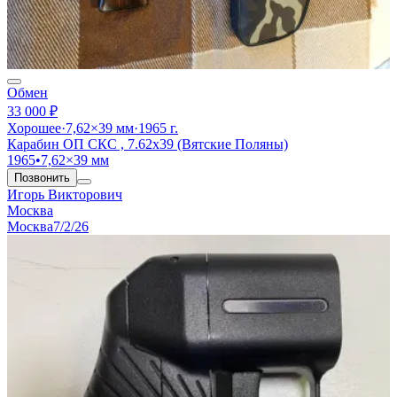
Обмен
33 000 ₽
Хорошее
·
7,62×39 мм
·
1965 г.
Карабин ОП СКС , 7.62х39 (Вятские Поляны)
1965
•
7,62×39 мм
Позвонить
Игорь Викторович
Москва
Москва
7/2/26