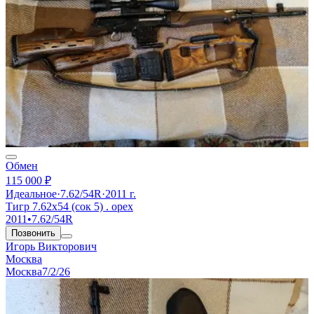
Обмен
115 000 ₽
Идеальное
·
7.62/54R
·
2011 г.
Тигр 7.62х54 (сок 5) . орех
2011
•
7.62/54R
Позвонить
Игорь Викторович
Москва
Москва
7/2/26