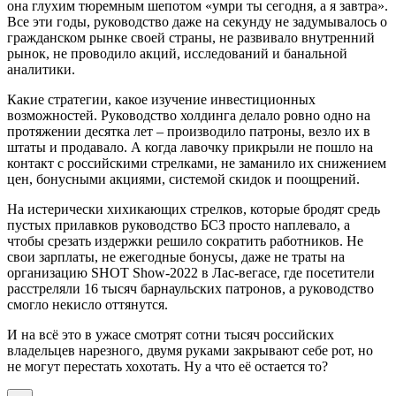
она глухим тюремным шепотом «умри ты сегодня, а я завтра».
Все эти годы, руководство даже на секунду не задумывалось о
гражданском рынке своей страны, не развивало внутренний
рынок, не проводило акций, исследований и банальной
аналитики.
Какие стратегии, какое изучение инвестиционных
возможностей. Руководство холдинга делало ровно одно на
протяжении десятка лет – производило патроны, везло их в
штаты и продавало. А когда лавочку прикрыли не пошло на
контакт с российскими стрелками, не заманило их снижением
цен, бонусными акциями, системой скидок и поощрений.
На истерически хихикающих стрелков, которые бродят средь
пустых прилавков руководство БСЗ просто наплевало, а
чтобы срезать издержки решило сократить работников. Не
свои зарплаты, не ежегодные бонусы, даже не траты на
организацию SHOT Show-2022 в Лас-вегасе, где посетители
расстреляли 16 тысяч барнаульских патронов, а руководство
смогло некисло оттянутся.
И на всё это в ужасе смотрят сотни тысяч российских
владельцев нарезного, двумя руками закрывают себе рот, но
не могут перестать хохотать. Ну а что её остается то?