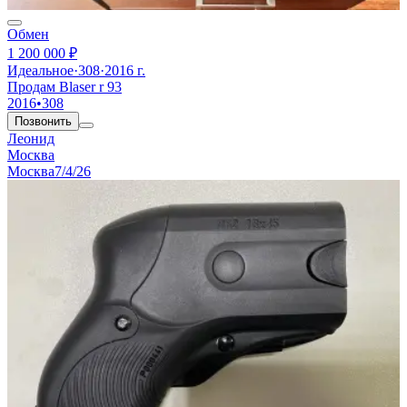
Обмен
1 200 000 ₽
Идеальное
·
308
·
2016 г.
Продам Blaser r 93
2016
•
308
Позвонить
Леонид
Москва
Москва
7/4/26