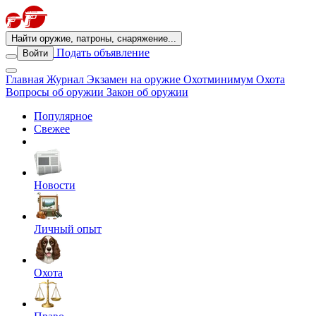
Найти оружие, патроны, снаряжение...
Подать объявление
Войти
Главная
Журнал
Экзамен на оружие
Охотминимум
Охота
Вопросы об оружии
Закон об оружии
Популярное
Свежее
Новости
Личный опыт
Охота