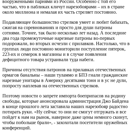
вооруженными парнями из России. Особенно с той его
частью, что в пабликах кличут нарезобоярами – их в стране
около миллиона и немалая их часть стреляет постоянно.
Подавляющее большинство стрелков умеет и любит бабахать,
сжигая на соревнованиях и просто для души патроны
сотнями. Точнее, так было несколько лет назад. А последние
два года промежуточные нарезные патроны во-первых
подорожали, во вторых исчезли с прилавков. Настолько, что в
группах люди постоянно мониторили поступление пятерок,
223-их и семерок в магазины и в случае появления
дефицитного товара устраивали туда набеги.
Причины отсутствия патронов на прилавках отечественных
ормагов банальны – наши туламмо и БПЗ гнали гражданские
нарезные унитары в Америку десятками тонн и в ус не дули,
попросту наплевав на отечественных стрелков.
Поэтому новости о запрете импорта боеприпасов на родину
свободы, которые анонсировала администрация Джо Байдена
в конце прошлого лета заставила наших нарезобояр радостно
потирать руки. «Ну сейчас то они не смогут отгружать и все
пойдет к нам на рынок, наверное даже цены немного скинут,
чтобы побольше брали», - захохотали посетители оружейных
конференций.