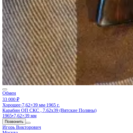
Обмен
33 000 ₽
Хорошее
·
7,62×39 мм
·
1965 г.
Карабин ОП СКС , 7.62х39 (Вятские Поляны)
1965
•
7,62×39 мм
Позвонить
Игорь Викторович
Москва