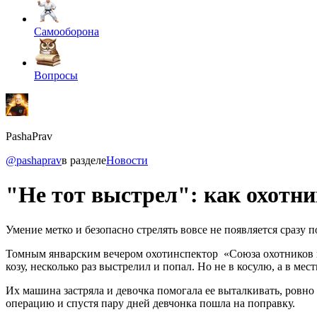
Самооборона
Вопросы
PashaPrav
@pashaprav
в разделе
Новости
"Не тот выстрел": как охотн
Умение метко и безопасно стрелять вовсе не появляется сразу 
Томным январским вечером охотинспектор «Союза охотников и
козу, несколько раз выстрелил и попал. Но не в косулю, а в м
Их машина застряла и девочка помогала ее выталкивать, ровно
операцию и спустя пару дней девчонка пошла на поправку.