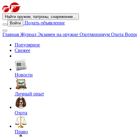
Найти оружие, патроны, снаряжение...
Подать объявление
Войти
Главная
Журнал
Экзамен на оружие
Охотминимум
Охота
Вопро
Популярное
Свежее
Новости
Личный опыт
Охота
Право