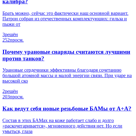
калибра?
Брать можно, сейчас это фактически наш основной вариант.
Патрон собран из отечественных комплектующих: гильза и
пыжи от
3
решён
252
просм.
Почему урановые снаряды считаются лучшими
против танков?
Урановые сердечники эффективны благодаря сочетанию
большой атомной массы и малой энергии связи. При ударе на
высокой ско
2
решён
203
просм.
Как ведут себя новые резьбовые БАМы от А+А?
Состав в этих БАМах на коже работает слабо и долго
«раскочегаривается», мгновенного действия нет. Но если
умыться, глаза