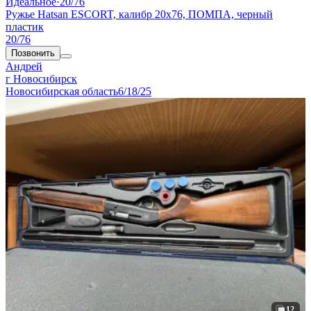
Идеальное
·
20/76
Ружье Hatsan ESCORT, калибр 20x76, ПОМПА, черный
пластик
20/76
Позвонить
Андрей
г Новосибирск
Новосибирская область
6/18/25
12