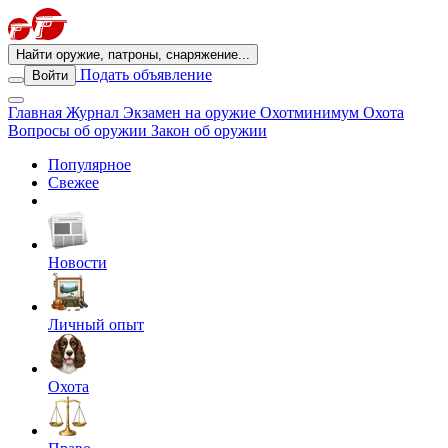
Найти оружие, патроны, снаряжение...
Подать объявление
Войти
Главная
Журнал
Экзамен на оружие
Охотминимум
Охота
Вопросы об оружии
Закон об оружии
Популярное
Свежее
Новости
Личный опыт
Охота