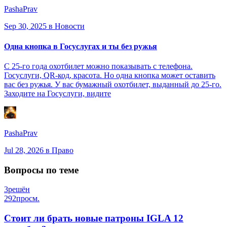
PashaPrav
Sep 30, 2025
в Новости
Одна кнопка в Госуслугах и ты без ружья
С 25-го года охотбилет можно показывать с телефона.
Госуслуги, QR-код, красота. Но одна кнопка может оставить
вас без ружья. У вас бумажный охотбилет, выданный до 25-го.
Заходите на Госуслуги, видите
PashaPrav
Jul 28, 2026
в Право
Вопросы по теме
3
решён
292
просм.
Стоит ли брать новые патроны IGLA 12