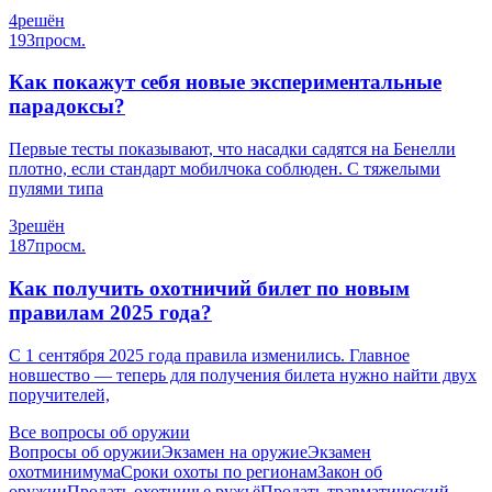
4
решён
193
просм.
Как покажут себя новые экспериментальные
парадоксы?
Первые тесты показывают, что насадки садятся на Бенелли
плотно, если стандарт мобилчока соблюден. С тяжелыми
пулями типа
3
решён
187
просм.
Как получить охотничий билет по новым
правилам 2025 года?
С 1 сентября 2025 года правила изменились. Главное
новшество — теперь для получения билета нужно найти двух
поручителей,
Все вопросы об оружии
Вопросы об оружии
Экзамен на оружие
Экзамен
охотминимума
Сроки охоты по регионам
Закон об
оружии
Продать охотничье ружьё
Продать травматический