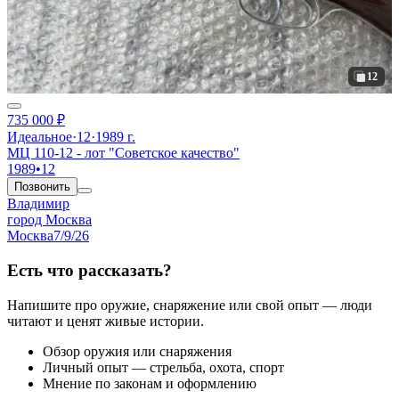
12
735 000 ₽
Идеальное
·
12
·
1989 г.
МЦ 110-12 - лот "Советское качество"
1989
•
12
Позвонить
Владимир
город Москва
Москва
7/9/26
Есть что рассказать?
Напишите про оружие, снаряжение или свой опыт — люди
читают и ценят живые истории.
Обзор оружия или снаряжения
Личный опыт — стрельба, охота, спорт
Мнение по законам и оформлению