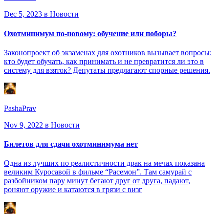
Dec 5, 2023
в Новости
Охотминимум по-новому: обучение или поборы?
Законопроект об экзаменах для охотников вызывает вопросы:
кто будет обучать, как принимать и не превратится ли это в
систему для взяток? Депутаты предлагают спорные решения.
PashaPrav
Nov 9, 2022
в Новости
Билетов для сдачи охотминимума нет
Одна из лучших по реалистичности драк на мечах показана
великим Куросавой в фильме “Расемон”. Там самурай с
разбойником пару минут бегают друг от друга, падают,
роняют оружие и катаются в грязи с визг