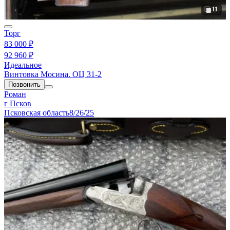
11
Торг
83 000 ₽
92 960 ₽
Идеальное
Винтовка Мосина. ОЦ 31-2
Позвонить
Роман
г Псков
Псковская область
8/26/25