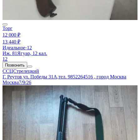
Торг
12 000 ₽
13 440 ₽
Идеальное
·
12
Иж. 81Ягуар, 12 кал.
12
Позвонить
ССЦСтрелецкий
Г. Реутов ул. Победы 31А,тел. 9852264516 , город Москва
Москва
7/9/26