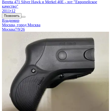
Beretta 471 Silver Hawk и Merkel 40Е - лот "Европейское
качество"
2011
•
12
Позвонить
Владимир
Москва, город Москва
Москва
7/9/26