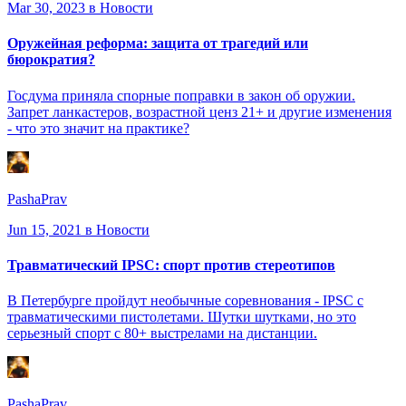
Mar 30, 2023
в Новости
Оружейная реформа: защита от трагедий или
бюрократия?
Госдума приняла спорные поправки в закон об оружии.
Запрет ланкастеров, возрастной ценз 21+ и другие изменения
- что это значит на практике?
PashaPrav
Jun 15, 2021
в Новости
Травматический IPSC: спорт против стереотипов
В Петербурге пройдут необычные соревнования - IPSC с
травматическими пистолетами. Шутки шутками, но это
серьезный спорт с 80+ выстрелами на дистанции.
PashaPrav