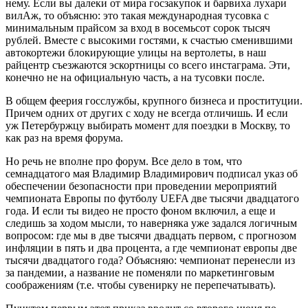
нему. Если вы далеки от мира госзакупок и барвиха лухари
вилАж, то объясню: это такая международная тусовка с
минимальным прайсом за вход в восемьсот сорок тысяч
рублей. Вместе с высокими гостями, к счастью сменившими
автокортежи блокирующие улицы на вертолеты, в наш
райцентр съезжаются эскортницы со всего инстаграма. Эти,
конечно не на официальную часть, а на тусовки после.
В общем феерия госслужбы, крупного бизнеса и проституции.
Причем одних от других с ходу не всегда отличишь. И если
уж Петербуржцу выбирать момент для поездки в Москву, то
как раз на время форума.
Но речь не вполне про форум. Все дело в том, что
семнадцатого мая Владимир Владимирович подписал указ об
обеспечении безопасности при проведении мероприятий
чемпионата Европы по футболу UEFA две тысячи двадцатого
года. И если ты видео не просто фоном включил, а еще и
следишь за ходом мысли, то наверняка уже задался логичным
вопросом: где мы в две тысячи двадцать первом, с прогнозом
инфляции в пять и два процента, а где чемпионат европы две
тысячи двадцатого года? Объясняю: чемпионат перенесли из
за пандемии, а название не поменяли по маркетинговым
соображениям (т.е. чтобы сувенирку не перепечатывать).