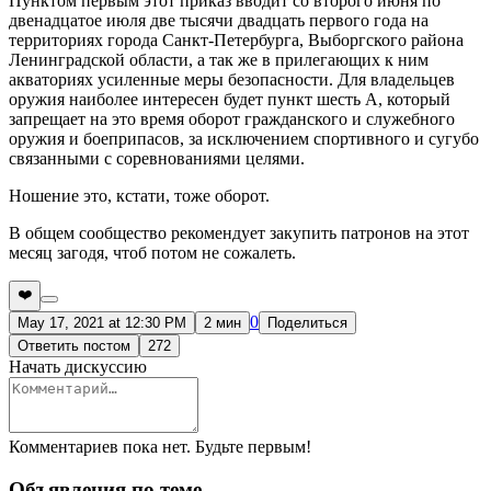
Пунктом первым этот приказ вводит со второго июня по
двенадцатое июля две тысячи двадцать первого года на
территориях города Санкт-Петербурга, Выборгского района
Ленинградской области, а так же в прилегающих к ним
акваториях усиленные меры безопасности. Для владельцев
оружия наиболее интересен будет пункт шесть А, который
запрещает на это время оборот гражданского и служебного
оружия и боеприпасов, за исключением спортивного и сугубо
связанными с соревнованиями целями.
Ношение это, кстати, тоже оборот.
В общем сообщество рекомендует закупить патронов на этот
месяц загодя, чтоб потом не сожалеть.
❤️
0
May 17, 2021 at 12:30 PM
2 мин
Поделиться
Ответить постом
272
Начать дискуссию
Комментариев пока нет. Будьте первым!
Объявления по теме