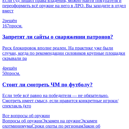
Если суд лишил права владения, можно найти покупателя и
переоформить всё оружие на него в ЛРО. Вы заходите в отдел
вмест
2
решён
167
просм.
Запретят ли сайты о снаряжении патронов?
Риск блокировок вполне реален. На практике уже были
случаи, когда по рекомендации силовиков крупные площадки
скрывали ра
4
решён
50
просм.
Стоит ли смотреть ЧМ по футболу?
Если тебе всё равно на победителя — не обязательно.
Смотреть имеет смысл, если нравится конкретные игроки/
спектакль (кто
Все вопросы об оружии
Вопросы об оружии
Экзамен на оружие
Экзамен
охотминимума
Сроки охоты по регионам
Закон об