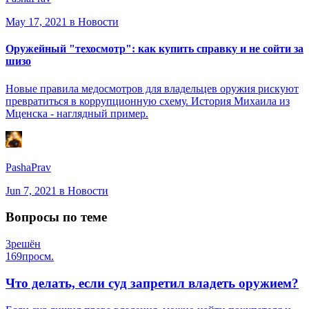
May 17, 2021
в Новости
Оружейный "техосмотр": как купить справку и не сойти за
шизо
Новые правила медосмотров для владельцев оружия рискуют
превратиться в коррупционную схему. История Михаила из
Мценска - наглядный пример.
PashaPrav
Jun 7, 2021
в Новости
Вопросы по теме
3
решён
169
просм.
Что делать, если суд запретил владеть оружием?