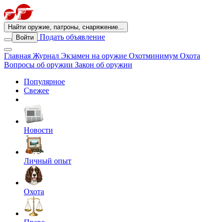
Найти оружие, патроны, снаряжение...
Подать объявление
Войти
Главная
Журнал
Экзамен на оружие
Охотминимум
Охота
Вопросы об оружии
Закон об оружии
Популярное
Свежее
Новости
Личный опыт
Охота