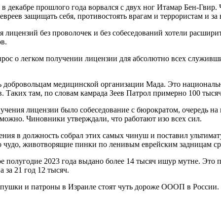
 в декабре прошлого года ворвался с двух ног Итамар Бен-Гвир.
 евреев защищать себя, противостоять врагам и террористам и за
ия лицензий без проволочек и без собеседований хотели расшир
в.
опрос о легком получении лицензии для абсолютно всех служивш
ь добровольцам медицинской организации Мада. Это национальн
. Таких там, по словам камрада Зеев Патрол примерно 100 тысяч
ения лицензии было собеседование с бюрократом, очередь на ко
зможно. Чиновники утверждали, что работают изо всех сил.
ния в должность собрал этих самых чинуш и поставил ультимату
 о чудо, животворящие пинки по ленивым еврейским задницам ср
вое полугодие 2023 года выдано более 14 тысяч ишур мутне. Это 
а за 21 год 12 тысяч.
 пушки и патроны в Израиле стоят чуть дороже ОООП в России. 