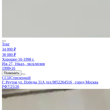
Торг
34 000 ₽
38 080 ₽
Хорошее
·
16
·
1998 г.
Иж 27, 16кал., эксклюзив
1998
•
16
Позвонить
ССЦСтрелецкий
Г. Реутов ул. Победы 31А,тел.9852264516 , город Москва
РФ
7/25/26