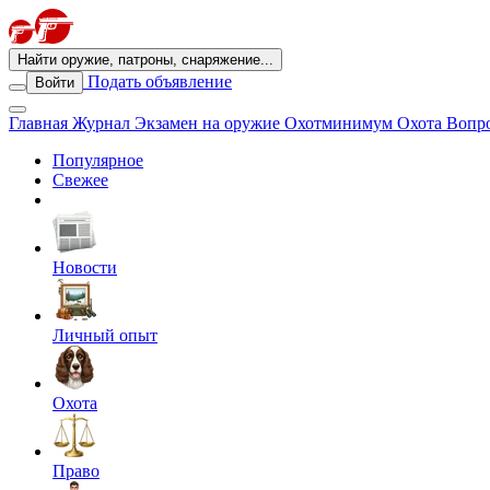
Найти оружие, патроны, снаряжение...
Подать объявление
Войти
Главная
Журнал
Экзамен на оружие
Охотминимум
Охота
Вопро
Популярное
Свежее
Новости
Личный опыт
Охота
Право