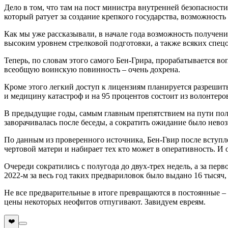
Дело в том, что там на пост министра внутренней безопасности
который ратует за создание крепкого государства, возможность
Как мы уже рассказывали, в начале года возможность получен
высоким уровнем стрелковой подготовки, а также всяких спецо
Теперь, по словам этого самого Бен-Грира, прорабатывается в
всеобщую воинскую повинность – очень дохрена.
Кроме этого легкий доступ к лицензиям планируется разрешит
и медицину катастроф и на 95 процентов состоит из волонтеров
В предыдущие годы, самым главным препятствием на пути получ
заворачивалась после беседы, а сократить ожидание было нево
По данным из проверенного источника, Бен-Гвир после вступле
чертовой матери и набирает тех кто может в оперативность. И
Очереди сократились с полугода до двух-трех недель, а за пер
2022-м за весь год таких предвариловок было выдано 16 тысяч, 
Не все предварительные в итоге превращаются в постоянные –
цены некоторых неофитов отпугивают. Завидуем евреям.
❤️