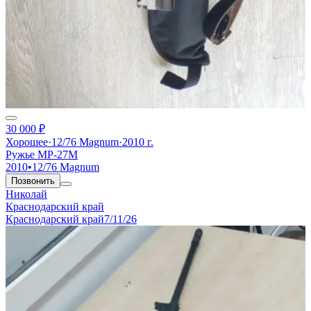
30 000 ₽
Хорошее
·
12/76 Magnum
·
2010 г.
Ружье МР-27М
2010
•
12/76 Magnum
Позвонить
Николай
Краснодарский край
Краснодарский край
7/11/26