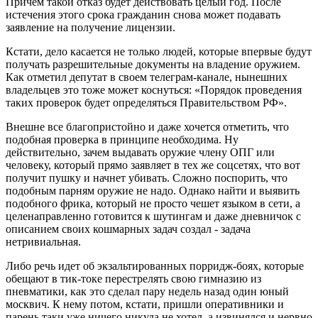
Причем такой отказ будет действовать целый год. После
истечения этого срока гражданин снова может подавать
заявление на получение лицензии.
Кстати, дело касается не только людей, которые впервые будут
получать разрешительные документы на владение оружием.
Как отметил депутат в своем телеграм-канале, нынешних
владельцев это тоже может коснуться: «Порядок проведения
таких проверок будет определяться Правительством РФ».
Внешне все благопристойно и даже хочется отметить, что
подобная проверка в принципе необходима. Ну
действительно, зачем выдавать оружие члену ОПГ или
человеку, который прямо заявляет в тех же соцсетях, что вот
получит пушку и начнет убивать. Сложно поспорить, что
подобным парням оружие не надо. Однако найти и выявить
подобного фрика, который не просто чешет языком в сети, а
целенаправленно готовится к шутингам и даже дневничок с
описанием своих кошмарных задач создал - задача
нетривиальная.
Либо речь идет об экзальтированных порридж-боях, которые
обещают в тик-токе перестрелять свою гимназию из
пневматики, как это сделал пару недель назад один юный
москвич. К нему потом, кстати, пришли оперативники и
парень таки уже ничего никуда не хотел, а извинялся и нервно