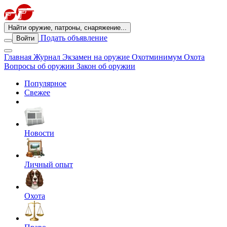
Найти оружие, патроны, снаряжение...
Подать объявление
Войти
Главная
Журнал
Экзамен на оружие
Охотминимум
Охота
Вопросы об оружии
Закон об оружии
Популярное
Свежее
Новости
Личный опыт
Охота