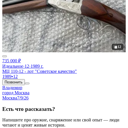
12
735 000 ₽
Идеальное
·
12
·
1989 г.
МЦ 110-12 - лот "Советское качество"
1989
•
12
Позвонить
Владимир
город Москва
Москва
7/9/26
Есть что рассказать?
Напишите про оружие, снаряжение или свой опыт — люди
читают и ценят живые истории.