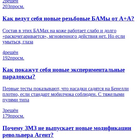
2
решён
203
просм.
Как ведут себя новые резьбовые БАМы от А+А?
Состав в этих БАМах на коже работает слабо и долго
«раскочегаривается», мгновенного действия нет. Но если
умыться, глаза
4
решён
192
просм.
Как покажут себя новые экспериментальные
парадоксы?
Первые тесты показывают, что насадки садятся на Бенелли
плотно, если стандарт мобилчока соблюден. С тяжелыми
пулями типа
3
решён
179
просм.
Почему ЗМЗ не выпускает новые модификации
револьвера Агент?