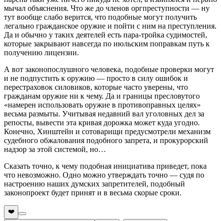
мычал объяснения. Что же до членов оргпреступности — ну
тут вообще слабо верится, что подобные могут получить
легально гражданское оружие и пойти с ним на преступления.
Да и обычно у таких деятелей есть пара-тройка судимостей,
которые закрывают навсегда по июльским поправкам путь к
получению лицензии.
А вот законопослушного человека, подобные проверки могут
и не подпустить к оружию — просто в силу ошибок и
перестраховок силовиков, которые часто уверены, что
гражданам оружие ни к чему. Да и границы пресловутого
«намерен использовать оружие в противоправных целях»
весьма размыты. Учитывая недавний вал уголовных дел за
репосты, вывести эта кривая дорожка может куда угодно.
Конечно, Хинштейн и сотоварищи предусмотрели механизм
судебного обжалования подобного запрета, и прокурорский
надзор за этой системой, но…
Сказать точно, к чему подобная инициатива приведет, пока
что невозможно. Одно можно утверждать точно — судя по
настроению наших думских запретителей, подобный
законопроект будет принят и в весьма скорые сроки.
❤️