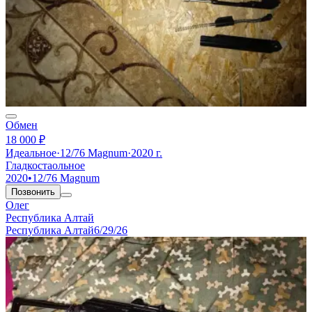
Обмен
18 000 ₽
Идеальное
·
12/76 Magnum
·
2020 г.
Гладкостаольное
2020
•
12/76 Magnum
Позвонить
Олег
Республика Алтай
Республика Алтай
6/29/26