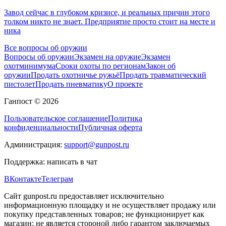
Завод сейчас в глубоком кризисе, и реальных причин этого
толком никто не знает. Предприятие просто стоит на месте и
ника
Все вопросы об оружии
Вопросы об оружии
Экзамен на оружие
Экзамен
охотминимума
Сроки охоты по регионам
Закон об
оружии
Продать охотничье ружьё
Продать травматический
пистолет
Продать пневматику
О проекте
Ганпост © 2026
Пользовательское соглашение
Политика
конфиденциальности
Публичная оферта
Администрация:
support@gunpost.ru
Поддержка:
написать в чат
ВКонтакте
Телеграм
Сайт gunpost.ru предоставляет исключительно
информационную площадку и не осуществляет продажу или
покупку представленных товаров; не функционирует как
магазин; не является стороной либо гарантом заключаемых