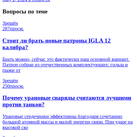
Вопросы по теме
3
решён
287
просм.
Стоит ли брать новые патроны IGLA 12
калибра?
Брать можно, сейчас это фактически наш основной вариант.
Патрон собран из отечественных комплектующих: гильза и
пыжи от
3
решён
250
просм.
Почему урановые снаряды считаются лучшими
против танков?
Урановые сердечники эффективны благодаря сочетанию
большой атомной массы и малой энергии связи. При ударе на
высокой ско