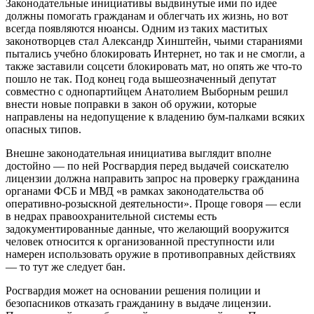
Законодательные инициативы выдвинутые ими по идее
должны помогать гражданам и облегчать их жизнь, но вот
всегда появляются нюансы. Одним из таких маститых
законотворцев стал Александр Хинштейн, чьими стараниями
пытались учебно блокировать Интернет, но так и не смогли, а
также заставили соцсети блокировать мат, но опять же что-то
пошло не так. Под конец года вышеозначенный депутат
совместно с однопартийцем Анатолием Выборным решил
внести новые поправки в закон об оружии, которые
направлены на недопущение к владению бум-палками всяких
опасных типов.
Внешне законодательная инициатива выглядит вполне
достойно — по ней Росгвардия перед выдачей соискателю
лицензии должна направить запрос на проверку гражданина
органами ФСБ и МВД «в рамках законодательства об
оперативно-розыскной деятельности». Проще говоря — если
в недрах правоохранительной системы есть
задокументированные данные, что желающий вооружится
человек относится к организованной преступности или
намерен использовать оружие в противоправных действиях
— то тут же следует бан.
Росгвардия может на основании решения полиции и
безопасников отказать гражданину в выдаче лицензии.