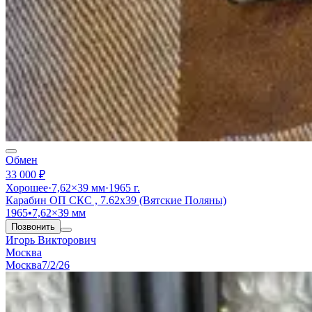
Обмен
33 000 ₽
Хорошее
·
7,62×39 мм
·
1965 г.
Карабин ОП СКС , 7.62х39 (Вятские Поляны)
1965
•
7,62×39 мм
Позвонить
Игорь Викторович
Москва
Москва
7/2/26