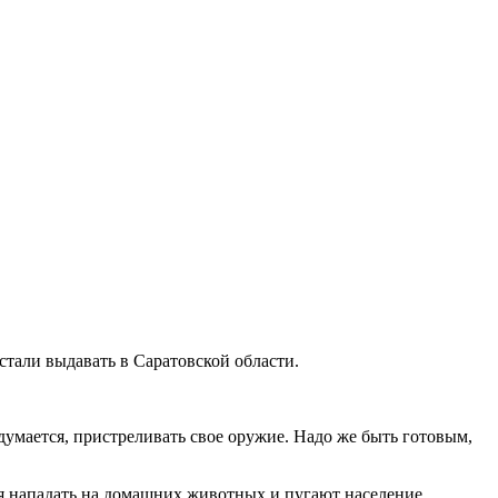
тали выдавать в Саратовской области.
вздумается, пристреливать свое оружие. Надо же быть готовым,
ся нападать на домашних животных и пугают население