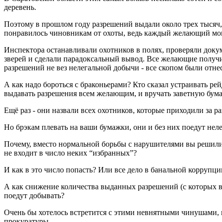
деревень.
Поэтому в прошлом году разрешений выдали около трех тысяч, 
понравилось чиновникам от охоты, ведь каждый желающий мог п
Инспектора останавливали охотников в полях, проверяли доку
зверей и сделали парадоксальный вывод. Все желающие получи
разрешений не вез нелегальной добычи - все скопом были отне
А как надо бороться с браконьерами? Кто сказал устраивать р
выдавать разрешения всем желающим, и вручать заветную бум
Ещё раз - они назвали всех охотников, которые приходили за 
Но брэкам плевать на ваши бумажки, они и без них поедут неле
Почему, вместо нормальной борьбы с нарушителями вы решили 
не входит в число неких “избранных”?
И как в это число попасть? Или все дело в банальной коррупци
А как снижение количества выданных разрешений (с которых в
поедут добывать?
Очень бы хотелось встретится с этими невнятными чинушами, 
прокуратуры.