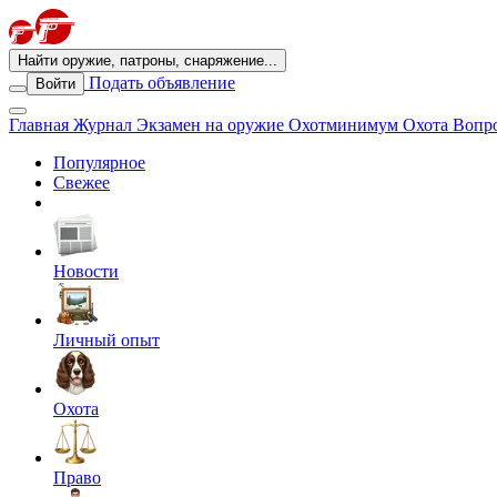
Найти оружие, патроны, снаряжение...
Подать объявление
Войти
Главная
Журнал
Экзамен на оружие
Охотминимум
Охота
Вопро
Популярное
Свежее
Новости
Личный опыт
Охота
Право