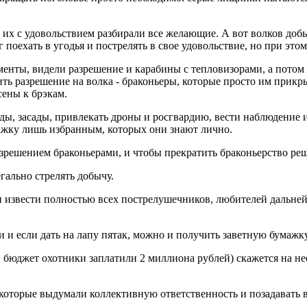
их с удовольствием разбирали все желающие. А вот волков добыл
оехать в угодья и пострелять в свое удовольствие, но при этом
менты, видели разрешение и карабины с тепловизорами, а потом
ть разрешение на волка - браконьеры, которые просто им прикр
сены к брэкам.
ейды, засады, привлекать дроны и росгвардию, вести наблюдение 
ажку лишь избранным, которых они знают лично.
разрешением браконьерами, и чтобы прекратить браконьерство ре
гально стрелять добычу.
извести полностью всех пострелушечников, любителей дальней 
и и если дать на лапу пятак, можно и получить заветную бумажк
 бюджет охотники заплатили 2 миллиона рублей) скажется на не
которые выдумали коллективную ответственность и позадавать в