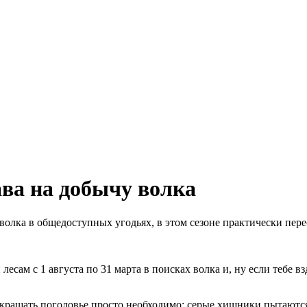
ва на добычу волка
ка в общедоступных угодьях, в этом сезоне практически перес
лесам с 1 августа по 31 марта в поисках волка и, ну если тебе 
сокращать поголовье просто необходимо: серые хищники пытают