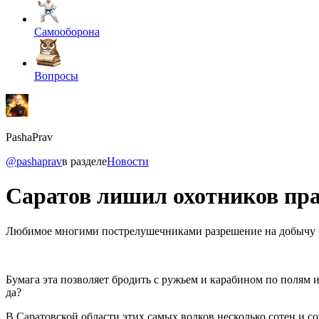
Самооборона
Вопросы
PashaPrav
@pashaprav
в разделе
Новости
Саратов лишил охотников пра
Любимое многими пострелушечниками разрешение на добычу вол
Бумага эта позволяет бродить с ружьем и карабином по полям и 
да?
В Саратовской области этих самых волков несколько сотен и 