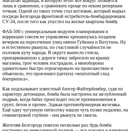
Масштаб задницы, в которую летит все вокруг познается
лишь в сравнении, а сравнивать проще по неким реперным
точкам. Одной из таких точек стал котлован, который вырыл
посреди Белгорода фронтовой истребитель-бомбардировщик
СУ-34, после того как упустил на жилые кварталы бомбу.
ФАБ-500 с универсальным модулем планирования и
коррекции совсем не управляемо хренакнулась поздним
вечером на пересечении улиц имени Губкина и Ватутина. Ну
и естественно рванула, по счастливой случайности не
положив кучу народа. В округе вынесло стекла,
припаркованную у дороги тачку забросило на крышу
магазина, трое человек пострадали, а минобороны
удивительно быстро отреагировало на происшествие и
объяснило, что произошел (цитата) «нештатный сход
боеприпаса».
Как подсказывает известный блогер Файтербомбер, судя по
характеру детонации, бомба была настроена на заглубленный
подрыв, когда бабах происходит после проникновения в
грунт, бетон и прочее. Эдакая противобункерная железяка.
Ещё одну чугунную пятисотку нашли чуть позже недалеко, на
семиметровой глубине - она рвануть не смогла.
Жителям Белгорода повезло несколько раз: будь бомба
настроена на немедленный подрыв — все осколки и взрывная