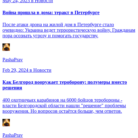
May 24, 2023
в Новости
Война пришла в дома: теракт в Петербурге
После атаки дрона на жилой дом в Петербурге стало
очевидно: Украина ведет террористическую войну. Гражданам
пора осознать угрозу и помогать государству.
PashaPrav
Feb 29, 2024
в Новости
Как Белгород вооружает тероборону: полумеры вместо
решения
400 охотничьих карабинов на 6000 бойцов теробороны -
власти Белгородской области нашли "решение" проблемы
вооружения. Но вопросов остаётся больше, чем ответов.
PashaPrav