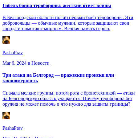
Гибель бойца теробороны: жесткий ответ войны
В Белгородской области погиб первый боец теробороны. Эти
добровольцы — обычные мужики, которые защищают свои
города и помогают мирным. Вечная память герою.
PashaPrav
Mar 6, 2024
в Новости
Три атаки на Белгород — вражеские происки или
закономерность
Сначала мелкие группы, потом рота с бронетехникой — атаки
на Белгородскую область учащаются. Почему тероборона без
оружия не может помочь и что нужно для защиты границы?
PashaPrav