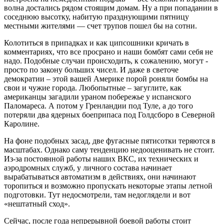
волна достались рядом стоящим домам. Ну а при попадании в
соседнюю высотку, набитую празднующими пятницу
местными жителями — счет трупов пошел бы на сотни.
Колотиться в припадках и как ципсошники кричать в
комментариях, что все просрано и наши бомбят сами себя не
надо. Подобные случаи происходить, к сожалению, могут -
просто по закону больших чисел. И даже в светоче
демократии – этой вашей Америке порой роняли бомбы на
свои и чужие города. Любопытные – загуглите, как
американцы загадили ураном побережье у испанского
Паломареса. А потом у Гренландии под Туле, а до того
потеряли два ядерных боеприпаса под Голдсборо в Северной
Каролине.
На фоне подобных засад, две фугасные пятисотки теряются в
масштабах. Однако саму тенденцию недооценивать не стоит.
Из-за постоянной работы наших ВКС, их технических и
аэродромных служб, у личного состава начинает
вырабатываться автоматизм в действиях, они начинают
торопиться и возможно пропускать некоторые этапы летной
подготовки. Тут недосмотрели, там недоглядели и вот
«нештатный сход».
Сейчас, после года непрерывной боевой работы стоит