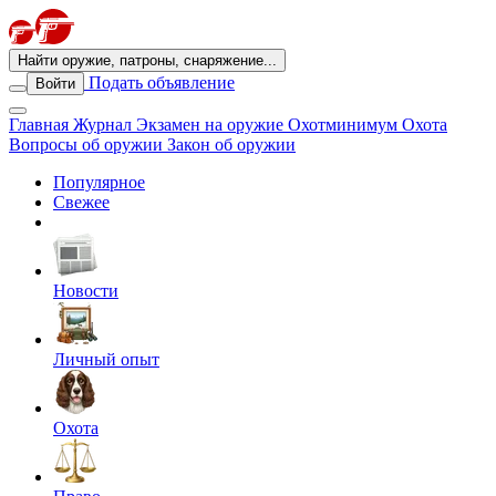
Найти оружие, патроны, снаряжение...
Подать объявление
Войти
Главная
Журнал
Экзамен на оружие
Охотминимум
Охота
Вопросы об оружии
Закон об оружии
Популярное
Свежее
Новости
Личный опыт
Охота