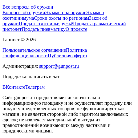
Все вопросы об оружии
Вопросы об оружии
Экзамен на оружие
Экзамен
охотминимума
Сроки охоты по регионам
Закон об
оружии
Продать охотничье ружьё
Продать травматический
пистолет
Продать пневматику
О проекте
Ганпост © 2026
Пользовательское соглашение
Политика
конфиденциальности
Публичная оферта
Администрация:
support@gunpost.ru
Поддержка:
написать в чат
ВКонтакте
Телеграм
Сайт gunpost.ru предоставляет исключительно
информационную площадку и не осуществляет продажу или
покупку представленных товаров; не функционирует как
магазин; не является стороной либо гарантом заключаемых
сделок; не извлекает материальной выгоды из
правоотношений возникающих между частными и
юридическими лицами.