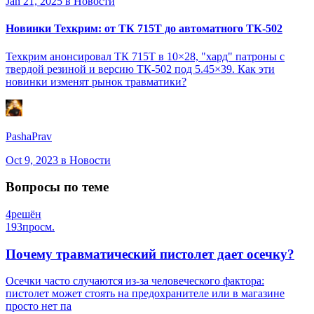
Jan 21, 2025
в Новости
Новинки Техкрим: от ТК 715Т до автоматного ТК-502
Техкрим анонсировал ТК 715Т в 10×28, "хард" патроны с
твердой резиной и версию ТК-502 под 5.45×39. Как эти
новинки изменят рынок травматики?
PashaPrav
Oct 9, 2023
в Новости
Вопросы по теме
4
решён
193
просм.
Почему травматический пистолет дает осечку?
Осечки часто случаются из-за человеческого фактора:
пистолет может стоять на предохранителе или в магазине
просто нет па