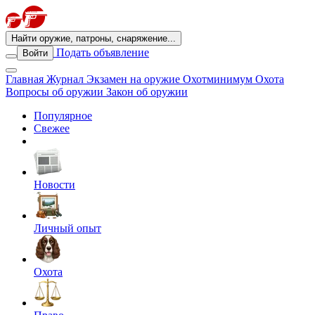
Найти оружие, патроны, снаряжение...
Подать объявление
Войти
Главная
Журнал
Экзамен на оружие
Охотминимум
Охота
Вопросы об оружии
Закон об оружии
Популярное
Свежее
Новости
Личный опыт
Охота