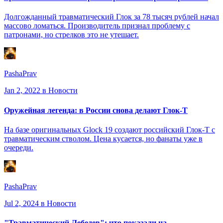
Долгожданный травматический Глок за 78 тысяч рублей начал
массово ломаться. Производитель признал проблему с
патронами, но стрелков это не утешает.
PashaPrav
Jan 2, 2022
в Новости
Оружейная легенда: в России снова делают Глок-Т
На базе оригинальных Glock 19 создают российский Глок-Т с
травматическим стволом. Цена кусается, но фанаты уже в
очереди.
PashaPrav
Jul 2, 2024
в Новости
"Травматический Лебедев": что показали на