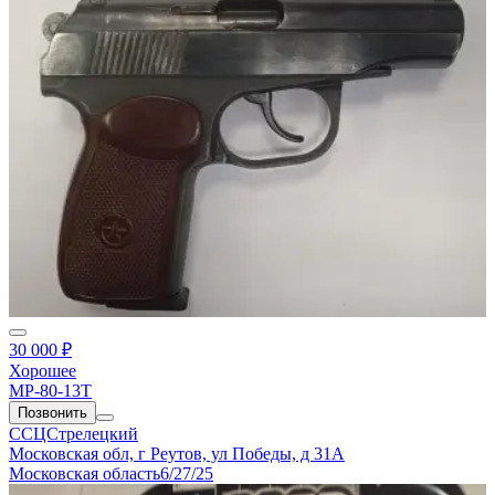
30 000 ₽
Хорошее
МР-80-13Т
Позвонить
ССЦСтрелецкий
Московская обл, г Реутов, ул Победы, д 31А
Московская область
6/27/25