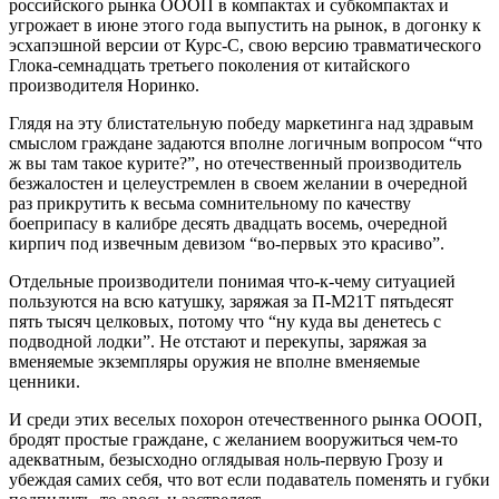
российского рынка ОООП в компактах и субкомпактах и
угрожает в июне этого года выпустить на рынок, в догонку к
эсхапэшной версии от Курс-С, свою версию травматического
Глока-семнадцать третьего поколения от китайского
производителя Норинко.
Глядя на эту блистательную победу маркетинга над здравым
смыслом граждане задаются вполне логичным вопросом “что
ж вы там такое курите?”, но отечественный производитель
безжалостен и целеустремлен в своем желании в очередной
раз прикрутить к весьма сомнительному по качеству
боеприпасу в калибре десять двадцать восемь, очередной
кирпич под извечным девизом “во-первых это красиво”.
Отдельные производители понимая что-к-чему ситуацией
пользуются на всю катушку, заряжая за П-М21Т пятьдесят
пять тысяч целковых, потому что “ну куда вы денетесь с
подводной лодки”. Не отстают и перекупы, заряжая за
вменяемые экземпляры оружия не вполне вменяемые
ценники.
И среди этих веселых похорон отечественного рынка ОООП,
бродят простые граждане, с желанием вооружиться чем-то
адекватным, безысходно оглядывая ноль-первую Грозу и
убеждая самих себя, что вот если подаватель поменять и губки