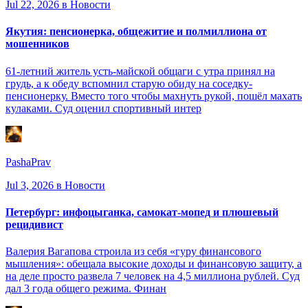
Jul 22, 2026
в Новости
Якутия: пенсионерка, общежитие и полмиллиона от
мошенников
61-летний житель усть-майской общаги с утра принял на
грудь, а к обеду вспомнил старую обиду на соседку-
пенсионерку. Вместо того чтобы махнуть рукой, пошёл махать
кулаками. Суд оценил спортивный интер
PashaPrav
Jul 3, 2026
в Новости
Петербург: инфоцыганка, самокат-мопед и плюшевый
рецидивист
Валерия Вагапова строила из себя «гуру финансового
мышления»: обещала высокие доходы и финансовую защиту, а
на деле просто развела 7 человек на 4,5 миллиона рублей. Суд
дал 3 года общего режима. Финан