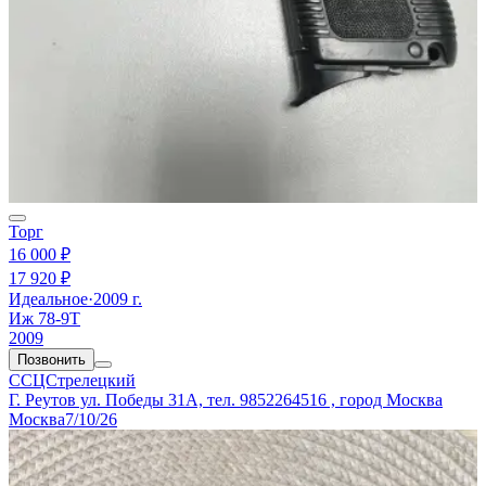
Торг
16 000 ₽
17 920 ₽
Идеальное
·
2009 г.
Иж 78-9Т
2009
Позвонить
ССЦСтрелецкий
Г. Реутов ул. Победы 31А, тел. 9852264516 , город Москва
Москва
7/10/26