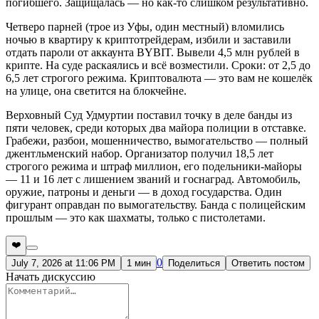
погибшего. Защищалась — но как-то слишком результативно.
Четверо парней (трое из Уфы, один местный) вломились
ночью в квартиру к криптотрейдерам, избили и заставили
отдать пароли от аккаунта BYBIT. Вывели 4,5 млн рублей в
крипте. На суде раскаялись и всё возместили. Сроки: от 2,5 до
6,5 лет строгого режима. Криптовалюта — это вам не кошелёк
на улице, она светится на блокчейне.
Верховный Суд Удмуртии поставил точку в деле банды из
пяти человек, среди которых два майора полиции в отставке.
Грабежи, разбои, мошенничество, вымогательство — полный
джентльменский набор. Организатор получил 18,5 лет
строгого режима и штраф миллион, его подельники-майоры
— 11 и 16 лет с лишением званий и госнаград. Автомобиль,
оружие, патроны и деньги — в доход государства. Один
фигурант оправдан по вымогательству. Банда с полицейским
прошлым — это как шахматы, только с пистолетами.
❤️
0
July 7, 2026 at 11:06 PM
1 мин
Поделиться
Ответить постом
Начать дискуссию