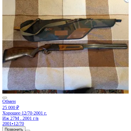
Обмен
25 000 ₽
Хорошее
·
12/70
·
2001 г.
Иж 27М . 2001 г/в
2001
•
12/70
Позвонить