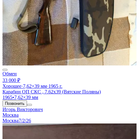
Обмен
33 000 ₽
Хорошее
·
7,62×39 мм
·
1965 г.
Карабин ОП СКС , 7.62х39 (Вятские Поляны)
1965
•
7,62×39 мм
Позвонить
Игорь Викторович
Москва
Москва
7/2/26