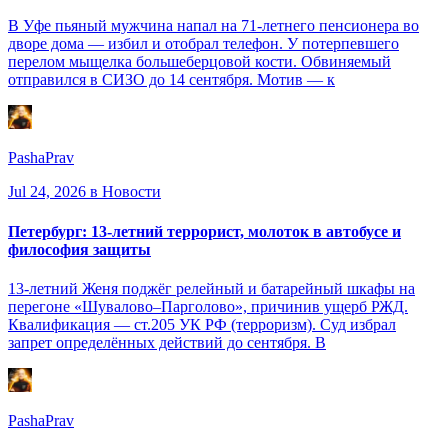
В Уфе пьяный мужчина напал на 71-летнего пенсионера во
дворе дома — избил и отобрал телефон. У потерпевшего
перелом мыщелка большеберцовой кости. Обвиняемый
отправился в СИЗО до 14 сентября. Мотив — к
PashaPrav
Jul 24, 2026
в Новости
Петербург: 13-летний террорист, молоток в автобусе и
философия защиты
13-летний Женя поджёг релейный и батарейный шкафы на
перегоне «Шувалово–Парголово», причинив ущерб РЖД.
Квалификация — ст.205 УК РФ (терроризм). Суд избрал
запрет определённых действий до сентября. В
PashaPrav