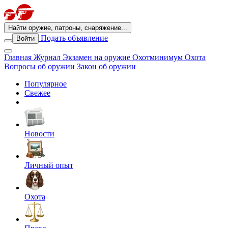
Найти оружие, патроны, снаряжение...
Подать объявление
Войти
Главная
Журнал
Экзамен на оружие
Охотминимум
Охота
Вопросы об оружии
Закон об оружии
Популярное
Свежее
Новости
Личный опыт
Охота