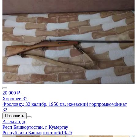
20 000 ₽
Хорошее
·
32
Фроловку, 32 калибр, 1950 г.в. ижевский горпромкомбинат
32
Позвонить
Александр
Респ Башкортостан, г Кумертау
Республика Башкортостан
6/19/25