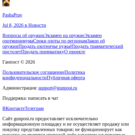
PashaPrav
Jul 8, 2026
в Новости
Вопросы об оружии
Экзамен на оружие
Экзамен
охотминимума
Сроки охоты по регионам
Закон об
оружии
Продать охотничье ружьё
Продать травматический
пистолет
Продать пневматику
О проекте
Ганпост © 2026
Пользовательское соглашение
Политика
конфиденциальности
Публичная оферта
Администрация:
support@gunpost.ru
Поддержка:
написать в чат
ВКонтакте
Телеграм
Сайт gunpost.ru предоставляет исключительно
информационную площадку и не осуществляет продажу или
покупку представленных товаров; не функционирует как
магазин; не является стороной либо гарантом заключаемых