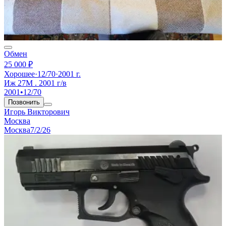
Обмен
25 000 ₽
Хорошее
·
12/70
·
2001 г.
Иж 27М . 2001 г/в
2001
•
12/70
Позвонить
Игорь Викторович
Москва
Москва
7/2/26