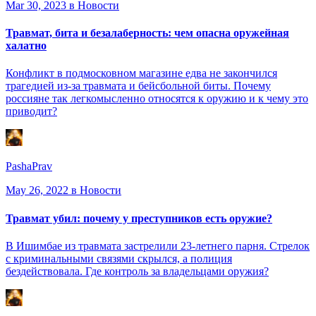
Mar 30, 2023
в Новости
Травмат, бита и безалаберность: чем опасна оружейная
халатно
Конфликт в подмосковном магазине едва не закончился
трагедией из-за травмата и бейсбольной биты. Почему
россияне так легкомысленно относятся к оружию и к чему это
приводит?
PashaPrav
May 26, 2022
в Новости
Травмат убил: почему у преступников есть оружие?
В Ишимбае из травмата застрелили 23-летнего парня. Стрелок
с криминальными связями скрылся, а полиция
бездействовала. Где контроль за владельцами оружия?