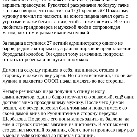
вершить правосудие. Рукояткой расхреначил лобовуху тачке
кто там говорил, что пластик на TQ1 хреновый? Пожилому
мужику вломил по челюсти, на юного пацана начал орать с
угрозами и даже бегать за ним, чтобы тоже вломить. Все это
любитель грандповеров и мужской любви сопровождал
матом, хохотом и размахиванием пушкой.
За пацана вступился 27 летний администратор одного из
баров, рядом с которым и устраивал цирковое представление
бородатый колобок. Он сделал тому замечание, попросил
отстать от ребенка и не пугать прохожих.
Димон на секунду пришел в себя, извинился, отошел в
сторонку и даже пушку убрал. Но потом вспомнил, что он же
мудила и выхватив ОООП начал шмалять во все стороны.
Четыре резиновых шара получил в спину и ногу
администратор, один в бедро получил его знакомый, ещё один
достался мимо проходившему мужику. После чего Димон
решил, что вечер перестал быть томным и пошел вместе со
своей дамой вниз по Рубинштейна в сторону переулка
Щербакова. По дороге его попытались залить из баллона, да
ещё и стрелок потерял магазин из пистолета. В этот момент
его догнал местный охранник, сбил с ног и прописав пару раз
в морду, зафиксировал до приезда полиции.