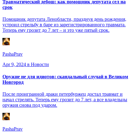
Травматический дебош: как помощник депутата сел на
срок
Помощник депутата Ленобласти, празднуя день рождения,
устроил стрельбу в баре из зарегистрированного травмата.
Теперь ему грозит до 7 лет – и это уже пятый срок.
PashaPrav
Apr 9, 2024
в Новости
Оружие не для идиотов: скандальный случай в Великом
Новгород
После проигранной драки петербуржец достал травмат и
начал стрелять. Теперь ему грозит до 7 лет, а все владельцы
оружия снова под ударом.
PashaPrav