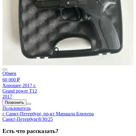
Обмен
60 000 ₽
Хорошее
·
2017 г.
Grand power T12
2017
Позвонить
Пользователь
г Санкт-Петербург, пр-кт Маршала Блюхера
Санкт-Петербург
8/30/25
Есть что рассказать?