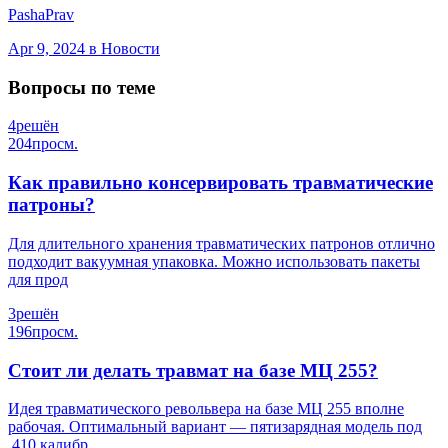
PashaPrav
Apr 9, 2024
в Новости
Вопросы по теме
4
решён
204
просм.
Как правильно консервировать травматические
патроны?
Для длительного хранения травматических патронов отлично
подходит вакуумная упаковка. Можно использовать пакеты
для прод
3
решён
196
просм.
Стоит ли делать травмат на базе МЦ 255?
Идея травматического револьвера на базе МЦ 255 вполне
рабочая. Оптимальный вариант — пятизарядная модель под
.410 калибр