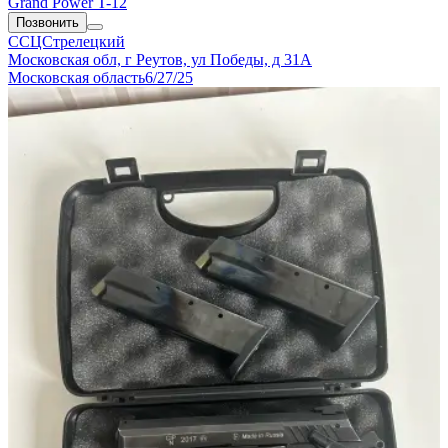
Grand Power T-12
Позвонить
ССЦСтрелецкий
Московская обл, г Реутов, ул Победы, д 31А
Московская область
6/27/25