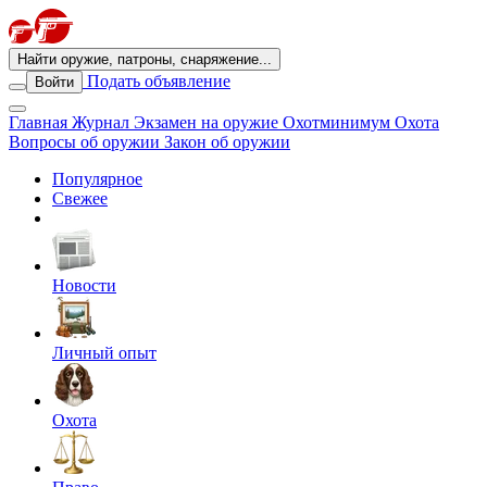
Найти оружие, патроны, снаряжение...
Подать объявление
Войти
Главная
Журнал
Экзамен на оружие
Охотминимум
Охота
Вопросы об оружии
Закон об оружии
Популярное
Свежее
Новости
Личный опыт
Охота