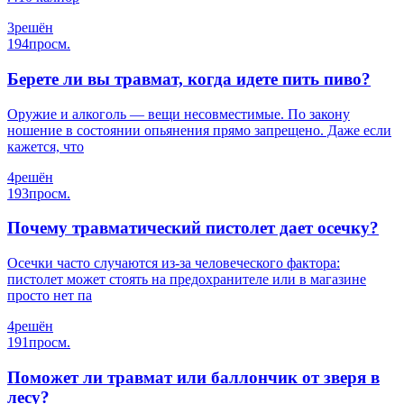
3
решён
194
просм.
Берете ли вы травмат, когда идете пить пиво?
Оружие и алкоголь — вещи несовместимые. По закону
ношение в состоянии опьянения прямо запрещено. Даже если
кажется, что
4
решён
193
просм.
Почему травматический пистолет дает осечку?
Осечки часто случаются из-за человеческого фактора:
пистолет может стоять на предохранителе или в магазине
просто нет па
4
решён
191
просм.
Поможет ли травмат или баллончик от зверя в
лесу?