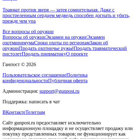
Травмат против зверя — затея сомнительная. Даже с
простреленным сердцем медведь способен догнать и убить,
прежде чем упа
Все вопросы об оружии
Вопросы об оружии
Экзамен на оружие
Экзамен
охотминимума
Сроки охоты по регионам
Закон об
оружии
Продать охотничье ружьё
Продать травматический
пистолет
Продать пневматику
О проекте
Ганпост © 2026
Пользовательское соглашение
Политика
конфиденциальности
Публичная оферта
Администрация:
support@gunpost.ru
Поддержка:
написать в чат
ВКонтакте
Телеграм
Сайт gunpost.ru предоставляет исключительно
информационную площадку и не осуществляет продажу или
покупку представленных товаров; не функционирует как