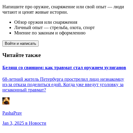
Напишите про оружие, снаряжение или свой опыт — люди
читают и ценят живые истории.
Обзор оружия или снаряжения
Личный опыт — стрельба, охота, спорт
Мнение по законам и оформлению
Войти и написать
Читайте также
Беляш со свинцом: как травмат стал оружием хулиганов
68-летний житель Петербурга прострелил лицо незнакомцу
из-за отказа поделиться едой. Когда уже введут уголовку за
незаконный травмат?
PashaPrav
Jan 3, 2025
в Новости