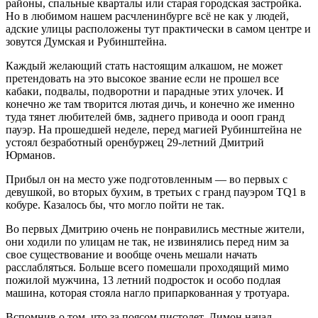
районы, спальные кварталы или старая городская застройка.
Но в любимом нашем расчленинбурге всё не как у людей,
адские улицы расположены тут практически в самом центре и
зовутся Думская и Рубинштейна.
Каждый желающий стать настоящим алкашом, не может
претендовать на это высокое звание если не прошел все
кабаки, подвалы, подворотни и парадные этих улочек. И
конечно же там творится лютая дичь, и конечно же именно
туда тянет любителей бмв, заднего привода и оооп гранд
пауэр. На прошедшей неделе, перед магией Рубинштейна не
устоял безработный оренбуржец 29-летний Дмитрий
Юрманов.
Прибыл он на место уже подготовленным — во первых с
девушкой, во вторых бухим, в третьих с гранд пауэром TQ1 в
кобуре. Казалось бы, что могло пойти не так.
Во первых Дмитрию очень не понравились местные жители,
они ходили по улицам не так, не извинялись перед ним за
свое существование и вообще очень мешали начать
расслабляться. Больше всего помешали проходящий мимо
пожилой мужчина, 13 летний подросток и особо подлая
машина, которая стояла нагло припаркованная у тротуара.
Вспомнив о том, что за поясом пистолет, Димон начал