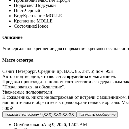
Производитель:
Стич Профи
Подраздел:
Подсумки
Цвет:
Черный
Вид:
Крепление MOLLE
Крепление:
MOLLE
Состояние:
Новое
Описание
Универсальное крепление для снаряжения крепящегося на сис
Место осмотра
Санкт-Петербург, Средний пр. В.О., 85, лит. У, пом. 95Н
Автор подтвердил, что является
оружейным магазином
.
Продажа происходит в полном соответствии с федеральным з
"Пожаловаться на объявление".
Уважаемые пользователи!
К сожалению, никто не застрахован от встречи с мошенником.
напишите нам
и обратитесь в правоохранительные органы. Мы
500 ₽
Показать телефон
+7 (XXX) XXX-XX-XX
Написать
сообщение
Опубликовано
Aug 9, 2026, 12:05 AM