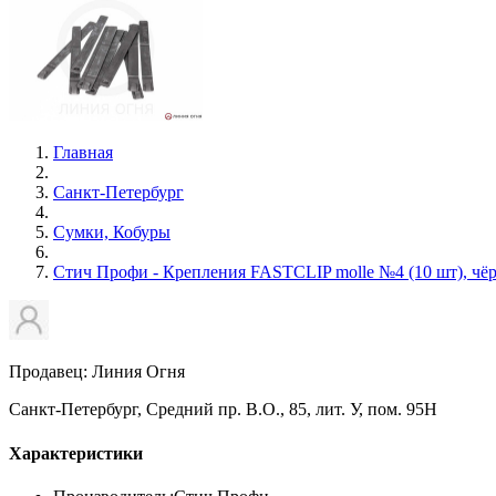
Главная
Санкт-Петербург
Сумки, Кобуры
Стич Профи - Крепления FASTCLIP molle №4 (10 шт), чё
Продавец: Линия Огня
Санкт-Петербург, Средний пр. В.О., 85, лит. У, пом. 95Н
Характеристики