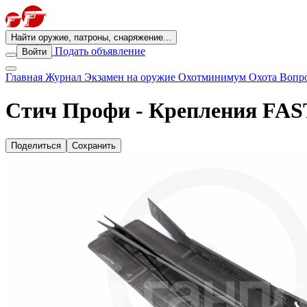
Найти оружие, патроны, снаряжение...
Подать объявление
Войти
Главная
Журнал
Экзамен на оружие
Охотминимум
Охота
Вопро
Стич Профи - Крепления FAST
Поделиться
Сохранить