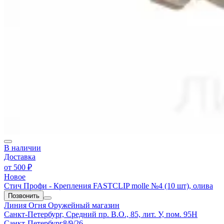
В наличии
Доставка
от
500 ₽
Новое
Стич Профи - Крепления FASTCLIP molle №4 (10 шт), олива
Позвонить
Линия Огня
Оружейный магазин
Санкт-Петербург, Средний пр. В.О., 85, лит. У, пом. 95Н
Санкт-Петербург
8/9/26