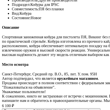
Производитель:
Другие производители
Подраздел:
Кобуры для IPSC
Совместимость:
ПЯ без планки
Вид:
Кобура
Состояние:
Новое
Описание
Спортивная заниженная кобура для пистолета ПЯ, Викинг без 
по практической стрельбе. Кобура изготовлена из прочного к
расположению, кобура обеспечивает оптимальную посадку на б
извлечению оружия и высокой скорости реакции. Универсально
высокая надёжность делают эту модель отличным выбором как 
Место осмотра
Санкт-Петербург, Средний пр. В.О., 85, лит. У, пом. 95Н
Автор подтвердил, что является
оружейным магазином
.
Продажа происходит в полном соответствии с федеральным з
"Пожаловаться на объявление".
Уважаемые пользователи!
К сожалению, никто не застрахован от встречи с мошенником.
напишите нам
и обратитесь в правоохранительные органы. Мы
6 100 ₽