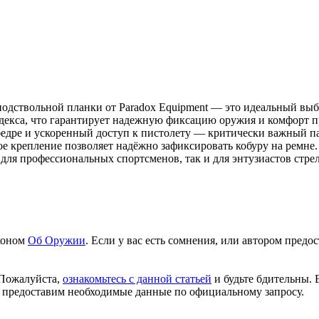
подствольной планки от Paradox Equipment — это идеальный выб
айдекса, что гарантирует надежную фиксацию оружия и комфорт
едре и ускоренный доступ к пистолету — критически важный па
е крепление позволяет надёжно зафиксировать кобуру на ремне.
для профессиональных спортсменов, так и для энтузиастов стре
аконом
Об Оружии
. Если у вас есть сомнения, или автором пред
 Пожалуйста,
ознакомьтесь с данной статьей
и будьте бдительны. 
 предоставим необходимые данные по официальному запросу.