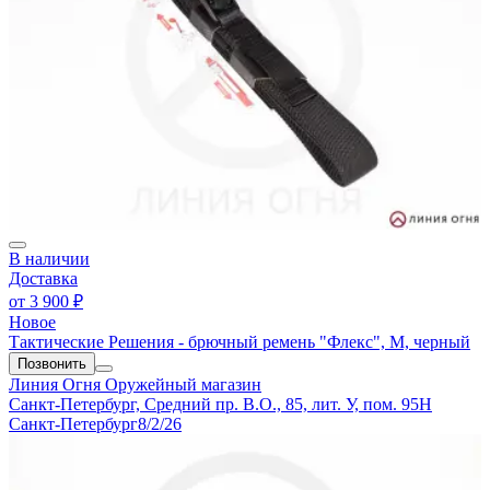
В наличии
Доставка
от
3 900 ₽
Новое
Тактические Решения - брючный ремень "Флекс", М, черный
Позвонить
Линия Огня
Оружейный магазин
Санкт-Петербург, Средний пр. В.О., 85, лит. У, пом. 95Н
Санкт-Петербург
8/2/26