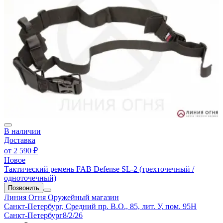
В наличии
Доставка
от
2 590 ₽
Новое
Тактический ремень FAB Defense SL-2 (трехточечный /
одноточечный)
Позвонить
Линия Огня
Оружейный магазин
Санкт-Петербург, Средний пр. В.О., 85, лит. У, пом. 95Н
Санкт-Петербург
8/2/26