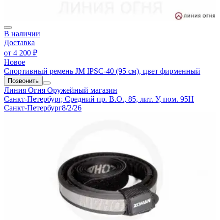
В наличии
Доставка
от
4 200 ₽
Новое
Спортивный ремень JM IPSC-40 (95 см), цвет фирменный
Позвонить
Линия Огня
Оружейный магазин
Санкт-Петербург, Средний пр. В.О., 85, лит. У, пом. 95Н
Санкт-Петербург
8/2/26