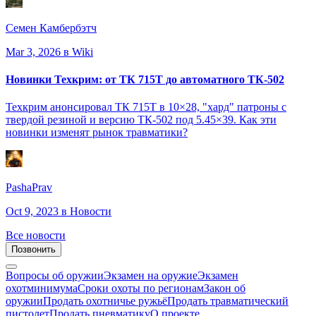
Семен Камбербэтч
Mar 3, 2026
в Wiki
Новинки Техкрим: от ТК 715Т до автоматного ТК-502
Техкрим анонсировал ТК 715Т в 10×28, "хард" патроны с
твердой резиной и версию ТК-502 под 5.45×39. Как эти
новинки изменят рынок травматики?
PashaPrav
Oct 9, 2023
в Новости
Все новости
Позвонить
Вопросы об оружии
Экзамен на оружие
Экзамен
охотминимума
Сроки охоты по регионам
Закон об
оружии
Продать охотничье ружьё
Продать травматический
пистолет
Продать пневматику
О проекте