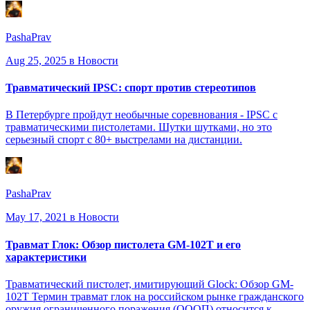
PashaPrav
Aug 25, 2025
в Новости
Травматический IPSC: спорт против стереотипов
В Петербурге пройдут необычные соревнования - IPSC с
травматическими пистолетами. Шутки шутками, но это
серьезный спорт с 80+ выстрелами на дистанции.
PashaPrav
May 17, 2021
в Новости
Травмат Глок: Обзор пистолета GM-102T и его
характеристики
Травматический пистолет, имитирующий Glock: Обзор GM-
102T Термин травмат глок на российском рынке гражданского
оружия ограниченного поражения (ОООП) относится к