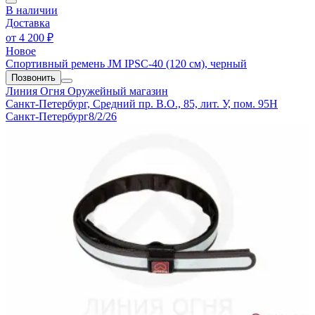
В наличии
Доставка
от
4 200 ₽
Новое
Спортивный ремень JM IPSC-40 (120 см), черный
Позвонить
Линия Огня
Оружейный магазин
Санкт-Петербург, Средний пр. В.О., 85, лит. У, пом. 95Н
Санкт-Петербург
8/2/26