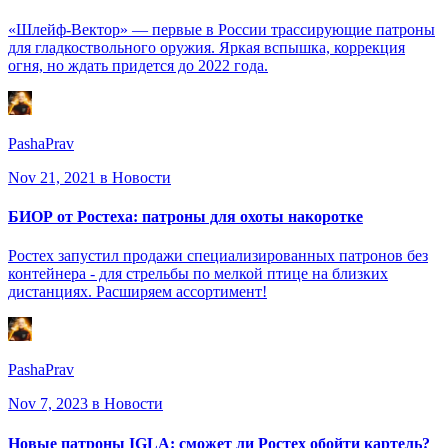
«Шлейф-Вектор» — первые в России трассирующие патроны
для гладкоствольного оружия. Яркая вспышка, коррекция
огня, но ждать придется до 2022 года.
PashaPrav
Nov 21, 2021
в Новости
БИОР от Ростеха: патроны для охоты накоротке
Ростех запустил продажи специализированных патронов без
контейнера - для стрельбы по мелкой птице на близких
дистанциях. Расширяем ассортимент!
PashaPrav
Nov 7, 2023
в Новости
Новые патроны IGLA: сможет ли Ростех обойти картель?