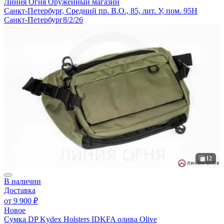
Линия Огня
Оружейный магазин
Санкт-Петербург, Средний пр. В.О., 85, лит. У, пом. 95Н
Санкт-Петербург
8/2/26
12
В наличии
Доставка
от
9 900 ₽
Новое
Сумка DP Kydex Holsters IDKFA олива Olive