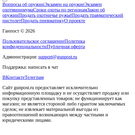
Вопросы об оружии
Экзамен на оружие
Экзамен
охотминимума
Сроки охоты по регионам
Закон об
оружии
Продать охотничье ружьё
Продать травматический
пистолет
Продать пневматику
О проекте
Ганпост © 2026
Пользовательское соглашение
Политика
конфиденциальности
Публичная оферта
Администрация:
support@gunpost.ru
Поддержка:
написать в чат
ВКонтакте
Телеграм
Сайт gunpost.ru предоставляет исключительно
информационную площадку и не осуществляет продажу или
покупку представленных товаров; не функционирует как
магазин; не является стороной либо гарантом заключаемых
сделок; не извлекает материальной выгоды из
правоотношений возникающих между частными и
юридическими лицами.