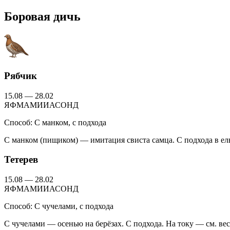
Боровая дичь
Рябчик
15.08 — 28.02
Я
Ф
М
А
М
И
И
А
С
О
Н
Д
Способ:
С манком, с подхода
С манком (пищиком) — имитация свиста самца. С подхода в ел
Тетерев
15.08 — 28.02
Я
Ф
М
А
М
И
И
А
С
О
Н
Д
Способ:
С чучелами, с подхода
С чучелами — осенью на берёзах. С подхода. На току — см. ве