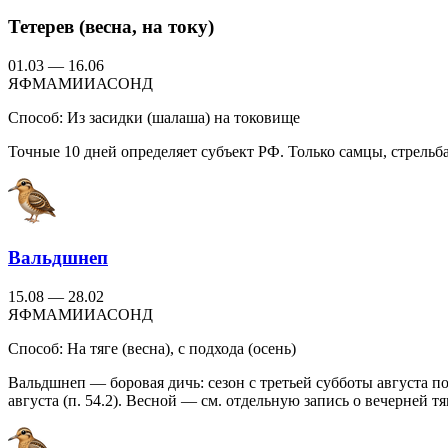
Тетерев (весна, на току)
01.03 — 16.06
Я
Ф
М
А
М
И
И
А
С
О
Н
Д
Способ:
Из засидки (шалаша) на токовище
Точные 10 дней определяет субъект РФ. Только самцы, стрельб
Вальдшнеп
15.08 — 28.02
Я
Ф
М
А
М
И
И
А
С
О
Н
Д
Способ:
На тяге (весна), с подхода (осень)
Вальдшнеп — боровая дичь: сезон с третьей субботы августа п
августа (п. 54.2). Весной — см. отдельную запись о вечерней тя