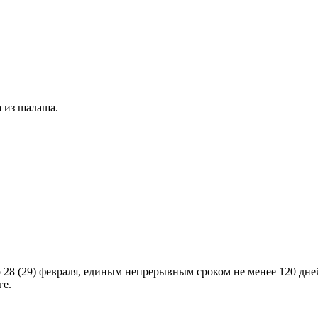
а из шалаша.
о 28 (29) февраля, единым непрерывным сроком не менее 120 дн
ге.