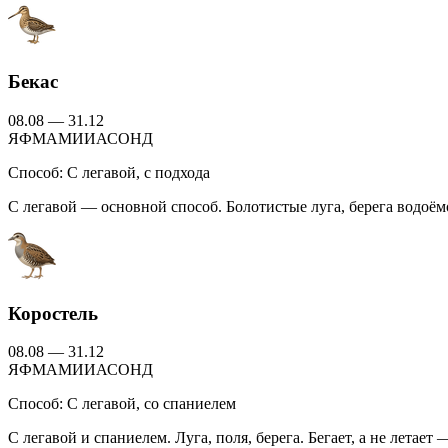
Бекас
08.08 — 31.12
Я
Ф
М
А
М
И
И
А
С
О
Н
Д
Способ:
С легавой, с подхода
С легавой — основной способ. Болотистые луга, берега водоё
Коростель
08.08 — 31.12
Я
Ф
М
А
М
И
И
А
С
О
Н
Д
Способ:
С легавой, со спаниелем
С легавой и спаниелем. Луга, поля, берега. Бегает, а не летае