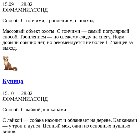
15.09 — 28.02
Я
Ф
М
А
М
И
И
А
С
О
Н
Д
Способ:
С гончими, троплением, с подхода
Массовый объект охоты. С гончими — самый популярный
способ. Троплением — по свежему следу на снегу. Норм
добычи обычно нет, но рекомендуется не более 1-2 зайцев за
выход.
Куница
15.10 — 28.02
Я
Ф
М
А
М
И
И
А
С
О
Н
Д
Способ:
С лайкой, капканами
С лайкой — собака находит и облаивает на дереве. Капканами
— у троп и дупел. Ценный мех, один из основных пушных
видов.