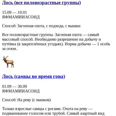
Лось (все половозрастные группы)
15.09 — 10.01
Я
Ф
М
А
М
И
И
А
С
О
Н
Д
Способ:
Загонная охота, с подхода, с вышки
Все половозрастные группы. Загонная охота — самый
массовый способ. Необходимо разрешение на добычу и
путёвка (в закреплённых угодьях). Норма добычи — 1 особь
за сезон.
Лось (самцы во время гона)
01.09 — 30.09
Я
Ф
М
А
М
И
И
А
С
О
Н
Д
Способ:
На реву (с манком)
Только взрослые самцы с рогами. Охота на реву —
подманивание голосом или трубой. Самый азартный вид