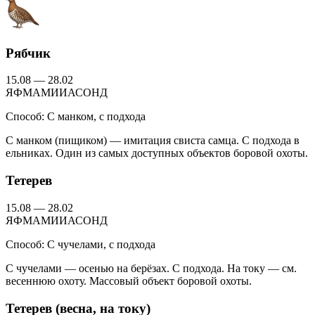
Рябчик
15.08 — 28.02
Я
Ф
М
А
М
И
И
А
С
О
Н
Д
Способ:
С манком, с подхода
С манком (пищиком) — имитация свиста самца. С подхода в
ельниках. Один из самых доступных объектов боровой охоты.
Тетерев
15.08 — 28.02
Я
Ф
М
А
М
И
И
А
С
О
Н
Д
Способ:
С чучелами, с подхода
С чучелами — осенью на берёзах. С подхода. На току — см.
весеннюю охоту. Массовый объект боровой охоты.
Тетерев (весна, на току)