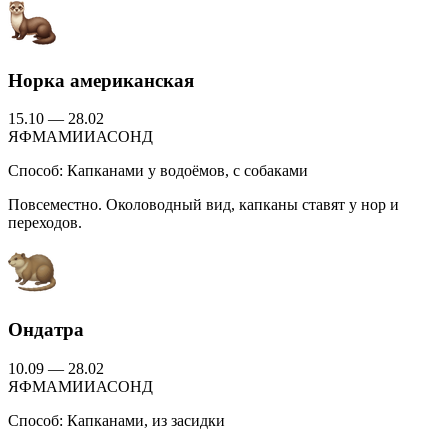
Норка американская
15.10 — 28.02
Я
Ф
М
А
М
И
И
А
С
О
Н
Д
Способ:
Капканами у водоёмов, с собаками
Повсеместно. Околоводный вид, капканы ставят у нор и
переходов.
Ондатра
10.09 — 28.02
Я
Ф
М
А
М
И
И
А
С
О
Н
Д
Способ:
Капканами, из засидки