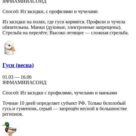
Я
Ф
М
А
М
И
И
А
С
О
Н
Д
Способ:
Из засидки, с профилями и чучелами
Из засидки на полях, где гуси кормятся. Профили и чучела
обязательны. Манки (духовые, электронные запрещены).
Стрельба на перелёте. Высоко летящие — сложная стрельба.
Гуси (весна)
01.03 — 16.06
Я
Ф
М
А
М
И
И
А
С
О
Н
Д
Способ:
Из засидки с профилями, чучелами и манками
Точные 10 дней определяет субъект РФ. Только белолобый
гусь и гуменник, серый — запрещён весной в большинстве
регионов.