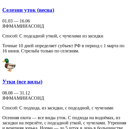
Селезни уток (весна)
01.03 — 16.06
Я
Ф
М
А
М
И
И
А
С
О
Н
Д
Способ:
С подсадной уткой, с чучелами из засидки
Точные 10 дней определяет субъект РФ в период с 1 марта по
16 июня. Стрельба только по селезням.
Утки (все виды)
08.08 — 31.12
Я
Ф
М
А
М
И
И
А
С
О
Н
Д
Способ:
С подхода, из засидки, с подсадной, с чучелами
Осенняя охота — все виды уток. С подхода на водоёмах, из
засидки на перелёте, с подсадной уткой, с чучелами. Утренняя
и вечерняя зорька. Норма — до 5 штук в день в большинстве