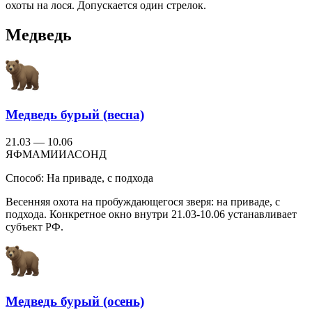
охоты на лося. Допускается один стрелок.
Медведь
Медведь бурый (весна)
21.03 — 10.06
Я
Ф
М
А
М
И
И
А
С
О
Н
Д
Способ:
На приваде, с подхода
Весенняя охота на пробуждающегося зверя: на приваде, с
подхода. Конкретное окно внутри 21.03-10.06 устанавливает
субъект РФ.
Медведь бурый (осень)