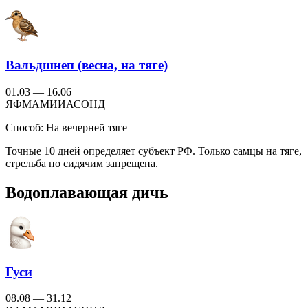
Вальдшнеп (весна, на тяге)
01.03 — 16.06
Я
Ф
М
А
М
И
И
А
С
О
Н
Д
Способ:
На вечерней тяге
Точные 10 дней определяет субъект РФ. Только самцы на тяге,
стрельба по сидячим запрещена.
Водоплавающая дичь
Гуси
08.08 — 31.12