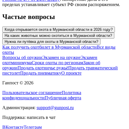
пределах устанавливает субъект РФ своим распоряжением.
Частые вопросы
Когда открывается охота в Мурманской области в 2026 году?
На каких животных можно охотиться в Мурманской области?
Нужна ли путёвка для охоты в Мурманской области?
Как получить охотбилет в Мурманской области
Все виды
охоты
Вопросы об оружии
Экзамен на оружие
Экзамен
охотминимума
Сроки охоты по регионам
Закон об
оружии
Продать охотничье ружьё
Продать травматический
пистолет
Продать пневматику
О проекте
Ганпост © 2026
Пользовательское соглашение
Политика
конфиденциальности
Публичная оферта
Администрация:
support@gunpost.ru
Поддержка:
написать в чат
ВКонтакте
Телеграм