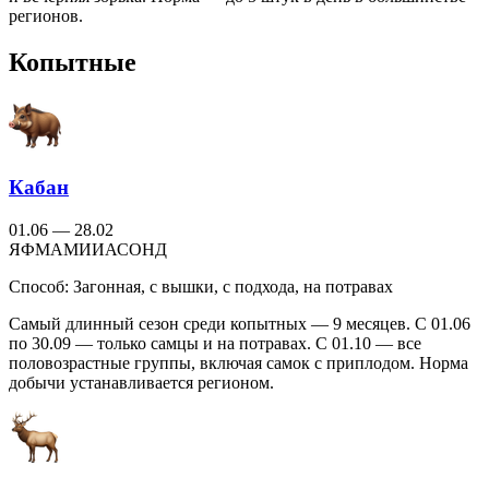
регионов.
Копытные
Кабан
01.06 — 28.02
Я
Ф
М
А
М
И
И
А
С
О
Н
Д
Способ:
Загонная, с вышки, с подхода, на потравах
Самый длинный сезон среди копытных — 9 месяцев. С 01.06
по 30.09 — только самцы и на потравах. С 01.10 — все
половозрастные группы, включая самок с приплодом. Норма
добычи устанавливается регионом.