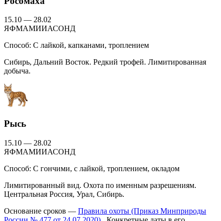
Росомаха
15.10 — 28.02
Я
Ф
М
А
М
И
И
А
С
О
Н
Д
Способ:
С лайкой, капканами, троплением
Сибирь, Дальний Восток. Редкий трофей. Лимитированная
добыча.
Рысь
15.10 — 28.02
Я
Ф
М
А
М
И
И
А
С
О
Н
Д
Способ:
С гончими, с лайкой, троплением, окладом
Лимитированный вид. Охота по именным разрешениям.
Центральная Россия, Урал, Сибирь.
Основание сроков —
Правила охоты (Приказ Минприроды
России № 477 от 24.07.2020)
. Конкретные даты в его