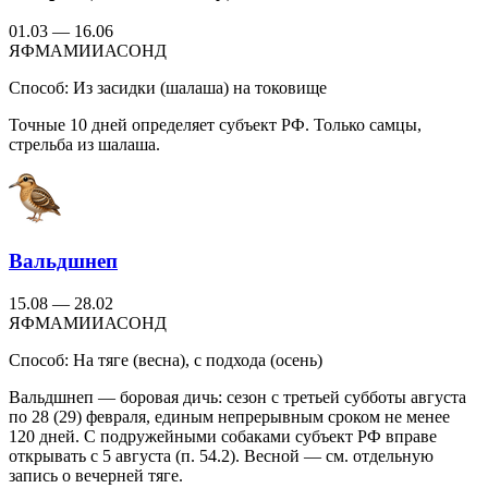
01.03 — 16.06
Я
Ф
М
А
М
И
И
А
С
О
Н
Д
Способ:
Из засидки (шалаша) на токовище
Точные 10 дней определяет субъект РФ. Только самцы,
стрельба из шалаша.
Вальдшнеп
15.08 — 28.02
Я
Ф
М
А
М
И
И
А
С
О
Н
Д
Способ:
На тяге (весна), с подхода (осень)
Вальдшнеп — боровая дичь: сезон с третьей субботы августа
по 28 (29) февраля, единым непрерывным сроком не менее
120 дней. С подружейными собаками субъект РФ вправе
открывать с 5 августа (п. 54.2). Весной — см. отдельную
запись о вечерней тяге.