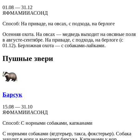
01.08 — 31.12
Я
Ф
М
А
М
И
И
А
С
О
Н
Д
Способ:
На приваде, на овсах, с подхода, на берлоге
Осенняя охота. На овсах — медведь выходит на овсяные поля
в августе-сентябре. На приваде, с подхода, на берлоге (с
01.12). Берложная охота — с собаками-лайками.
Пушные звери
Барсук
15.08 — 31.10
Я
Ф
М
А
М
И
И
А
С
О
Н
Д
Способ:
С норными собаками, капканами
С норными собаками (ягдтерьер, такса, фокстерьер). Собака
заходит в нору и выгоняет барсука. Капканами у нор.