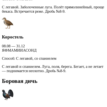
С легавой. Заболоченные луга. Полёт прямолинейный, проще
бекаса. Встречается реже. Дробь №8-9.
Коростель
08.08 — 31.12
Я
Ф
М
А
М
И
И
А
С
О
Н
Д
Способ:
С легавой, со спаниелем
С легавой и спаниелем. Луга, поля, берега. Бегает, а не летает
— поднимается неохотно. Дробь №8-9.
Боровая дичь