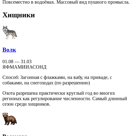
Повсеместно в водоёмах. Массовый вид пушного промысла.
Хищники
Волк
01.08 — 31.03
Я
Ф
М
А
М
И
И
А
С
О
Н
Д
Способ:
Загонная с флажками, на вабу, на приваде, с
собаками, на снегоходах (по разрешению)
Охота разрешена практически круглый год во многих
регионах как регулирование численности. Самый длинный
сезон среди хищников.