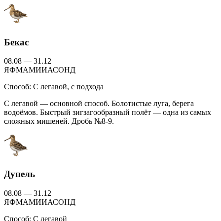
Бекас
08.08 — 31.12
Я
Ф
М
А
М
И
И
А
С
О
Н
Д
Способ:
С легавой, с подхода
С легавой — основной способ. Болотистые луга, берега
водоёмов. Быстрый зигзагообразный полёт — одна из самых
сложных мишеней. Дробь №8-9.
Дупель
08.08 — 31.12
Я
Ф
М
А
М
И
И
А
С
О
Н
Д
Способ:
С легавой